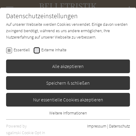
Navigation
Datenschutzeinstellungen
Couch
wechse
Auf unserer Webseite werden Cookies verwendet. Einige davon werden
Forum
Charts
Newsletter
SUCHE
zwingend benötigt, während es uns andere ermöglichen, Ihre
Nutzererfahrung auf unserer Webseite zu verbessern.
Wilhelm Genazino
Essentiell
Externe Inhalte
Der Fleck, die Jacke, die
Zimmer, der Schmerz
Alle akzeptieren
Rowohlt
Erschienen: Januar 1989
Bibliogr. Angaben
0
Speichern & schließen
Nur essentielle Cookies akzeptieren
Weitere Informationen
Essentiell
Essentielle Cookies werden für grundlegende Funktionen der
Powered by
Impressum
|
Datenschutz
Webseite benötigt. Dadurch ist gewährleistet, dass die Webseite
sgalinski Cookie Opt In