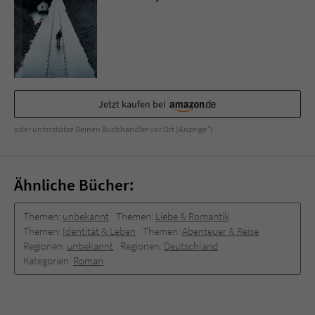
Sicherheitscode des Kontaktformulars zu
überprüfen.
Jetzt kaufen bei
oder unterstütze Deinen Buchhändler vor Ort (Anzeige*)
Ähnliche Bücher:
Themen:
unbekannt
Themen:
Liebe & Romantik
Themen:
Identität & Leben
Themen:
Abenteuer & Reise
Regionen:
unbekannt
Regionen:
Deutschland
Kategorien:
Roman