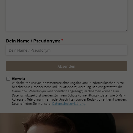
Dein Name / Pseudonym:
*
Nicht
ausfüllen!
Hinweis:
Wir behalten uns vor, Kommentare ohne Angabe von Gründen zu löschen. Bitte
beachten Sie Urheberrecht und Privatsphäre; Werbung ist nicht gestattet. Ihr
Name bzw. Pseudonym wird öffentlich angezeigt; Nachnamen können zum
Datenschutz gekürzt werden. Zu Ihrem Schutz können Kontaktdaten wie E-Mail-
Adressen, Telefonnummern oder Anschriften von der Redaktion entfernt werden.
Details finden Sie in unserer
Datenschutzerklärung
.