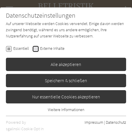
Navigation
Datenschutzeinstellungen
Couch
wechse
Auf unserer Webseite werden Cookies verwendet. Einige davon werden
Forum
Charts
Newsletter
SUCHE
zwingend benötigt, während es uns andere ermöglichen, Ihre
Nutzererfahrung auf unserer Webseite zu verbessern.
Frank Goosen
Essentiell
Externe Inhalte
Die schlimme Zeit zwischen
Aufstehen und Hinlegen
Alle akzeptieren
Rowohlt
Erschienen: Januar 2014
Bibliogr. Angaben
0
Speichern & schließen
Nur essentielle Cookies akzeptieren
Weitere Informationen
Essentiell
Essentielle Cookies werden für grundlegende Funktionen der
Powered by
Impressum
|
Datenschutz
Webseite benötigt. Dadurch ist gewährleistet, dass die Webseite
sgalinski Cookie Opt In