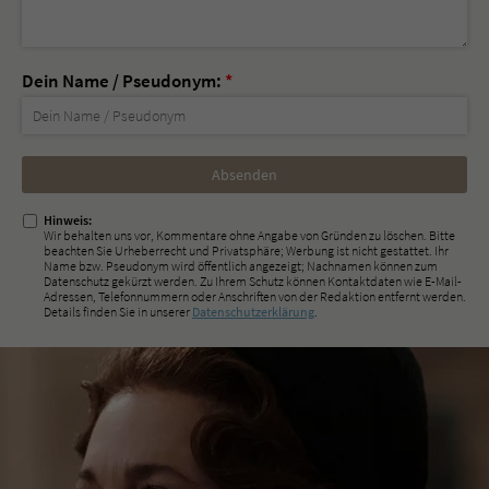
Dein Name / Pseudonym:
*
Nicht
ausfüllen!
Hinweis:
Wir behalten uns vor, Kommentare ohne Angabe von Gründen zu löschen. Bitte
beachten Sie Urheberrecht und Privatsphäre; Werbung ist nicht gestattet. Ihr
Name bzw. Pseudonym wird öffentlich angezeigt; Nachnamen können zum
Datenschutz gekürzt werden. Zu Ihrem Schutz können Kontaktdaten wie E-Mail-
Adressen, Telefonnummern oder Anschriften von der Redaktion entfernt werden.
Details finden Sie in unserer
Datenschutzerklärung
.