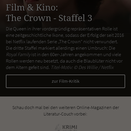
Film & Kino:
The Crown - Staffel 3
Die Queen in ihrer vordergründig repräsentativen Rolle ist
eine zeitgeschichtliche Ikone, sodass der Erfolg der seit 2016
bei Netflix laufenden Serie „The Crown“ nicht verwundert.
Die dritte Staffel markiert allerdings einen Umbruch: Die
Royal Family
ist in den 60er-Jahren angekommen und viele
Rollen werden neu besetzt, da auch die Blaublüter nicht vor
dem Altern gefeit sind.
Titel-Motiv: ©
Des Willie / Netflix
zur Film-Kritik
Schau doch mal bei den weiteren Online-Magazinen der
Literatur-Couch vorbei: