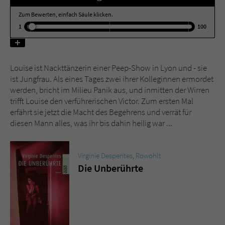
Zum Bewerten, einfach Säule klicken.
Name
tx_pwcomments_ahash
1
100
Anbieter
Literatur-Couch Medien GmbH & Co. KG
Louise ist Nackttänzerin einer Peep-Show in Lyon und - sie
Laufzeit
1 Jahr
ist Jungfrau. Als eines Tages zwei ihrer Kolleginnen ermordet
werden, bricht im Milieu Panik aus, und inmitten der Wirren
Zweck
Cookie für Kommentare einzelner Buchtitel
trifft Louise den verführerischen Victor. Zum ersten Mal
erfährt sie jetzt die Macht des Begehrens und verrät für
diesen Mann alles, was ihr bis dahin heilig war ...
Name
fe_typo_user
Anbieter
Literatur-Couch Medien GmbH & Co. KG
Virginie Despentes
,
Rowohlt
Die Unberührte
Laufzeit
Session
Dieses Cookie gewährleistet die
Kommunikation der Webseite mit dem
Zweck
Benutzer. Es wird benötigt um z. B. den