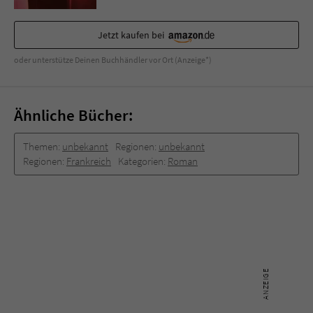
Sicherheitscode des Kontaktformulars zu
überprüfen.
Jetzt kaufen bei
oder unterstütze Deinen Buchhändler vor Ort (Anzeige*)
Ähnliche Bücher:
Themen:
unbekannt
Regionen:
unbekannt
Regionen:
Frankreich
Kategorien:
Roman