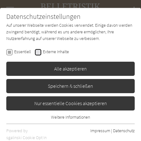
Navigation
Datenschutzeinstellungen
Couch
wechse
Auf unserer Webseite werden Cookies verwendet. Einige davon werden
Forum
Charts
Newsletter
SUCHE
zwingend benötigt, während es uns andere ermöglichen, Ihre
Nutzererfahrung auf unserer Webseite zu verbessern.
Virginie Despentes
Essentiell
Externe Inhalte
Die Unberührte
Alle akzeptieren
Rowohlt
Erschienen: Januar 1999
Bibliogr. Angaben
0
Speichern & schließen
Nur essentielle Cookies akzeptieren
Weitere Informationen
Essentiell
Essentielle Cookies werden für grundlegende Funktionen der
Powered by
Impressum
|
Datenschutz
Webseite benötigt. Dadurch ist gewährleistet, dass die Webseite
sgalinski Cookie Opt In