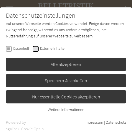
Navigation
Datenschutzeinstellungen
Couch
wechse
Auf unserer Webseite werden Cookies verwendet. Einige davon werden
Forum
Charts
Newsletter
SUCHE
zwingend benötigt, während es uns andere ermöglichen, Ihre
Nutzererfahrung auf unserer Webseite zu verbessern.
Thomas Wolfe
Essentiell
Externe Inhalte
Von Zeit und Strom
Alle akzeptieren
Rowohlt
Erschienen: Januar 1936
Bibliogr. Angaben
2
Speichern & schließen
Nur essentielle Cookies akzeptieren
Weitere Informationen
Essentiell
Essentielle Cookies werden für grundlegende Funktionen der
Powered by
Impressum
|
Datenschutz
Webseite benötigt. Dadurch ist gewährleistet, dass die Webseite
sgalinski Cookie Opt In