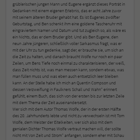
grüblerischen jungen Mann und Eugene ergänzt dieses Porträt in
Gedanken mit einem eigenen Erlebnis, das er acht Jahre zuvor
mit seinem älteren Bruder gehabt hat. Es ist Eugenes zwölfter
Geburtstag, und Ben schenkt ihm eine goldene Taschenuhr mit
eingraviertem Namen und Datum und tut zugleich so, als wäre es
ein Nichts, das er dem Bruder gibt. Und als Ben Eugene, den
neun Jahre jüngeren, schließlich voller Sarkasmus fragt, was er
mit der Uhr zu tun gedenke, sagt der, er brauche sie, um sich an
die Zeit zu halten, und danach braucht Wolfe nur noch ein paar
Zeilen, um Bens Tiefe noch einmal zu charakterisieren, der weiß,
dass Zeit nichts ist, was man messen kann, sondern etwas, was
man füllen muss und was eben auch entsetzlich leer bleiben
kann. An der Stelle habe ich mich an Quentin Compson und
dessen Verzweiflung in Faulkners Schall und Wahn" erinnert
gefühlt, einem Buch, das sich von der ersten bis zur letzten Zeile
mit dem Thema der Zeit auseinandersetzt.
Wer sich mit dem Autor Thomas Wolfe, der in der ersten Hälfte
des 20. Jahrhunderts lebte und nicht zu verwechseln ist mit Tom
Wolfe, dem Meister der Eitelkeiten, wer sich also mit dem
genialen Dichter Thomas Wolfe vertraut machen will, der sollte
nicht mit Von Zeit und Strom" anfangen, sondern eher mit Schau