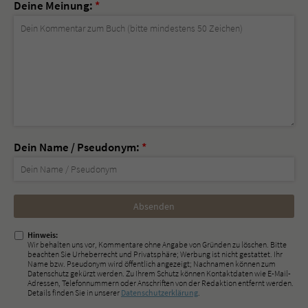
Deine Meinung:
*
Dein Name / Pseudonym:
*
Nicht
ausfüllen!
Hinweis:
Wir behalten uns vor, Kommentare ohne Angabe von Gründen zu löschen. Bitte
beachten Sie Urheberrecht und Privatsphäre; Werbung ist nicht gestattet. Ihr
Name bzw. Pseudonym wird öffentlich angezeigt; Nachnamen können zum
Datenschutz gekürzt werden. Zu Ihrem Schutz können Kontaktdaten wie E-Mail-
Adressen, Telefonnummern oder Anschriften von der Redaktion entfernt werden.
Details finden Sie in unserer
Datenschutzerklärung
.