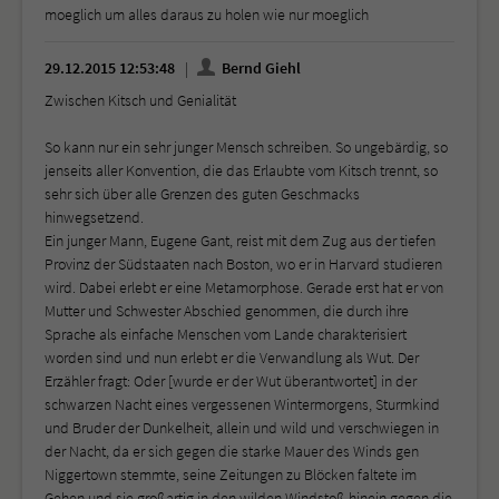
moeglich um alles daraus zu holen wie nur moeglich
29.12.2015 12:53:48
Bernd Giehl
Zwischen Kitsch und Genialität
So kann nur ein sehr junger Mensch schreiben. So ungebärdig, so
jenseits aller Konvention, die das Erlaubte vom Kitsch trennt, so
sehr sich über alle Grenzen des guten Geschmacks
hinwegsetzend.
Ein junger Mann, Eugene Gant, reist mit dem Zug aus der tiefen
Provinz der Südstaaten nach Boston, wo er in Harvard studieren
wird. Dabei erlebt er eine Metamorphose. Gerade erst hat er von
Mutter und Schwester Abschied genommen, die durch ihre
Sprache als einfache Menschen vom Lande charakterisiert
worden sind und nun erlebt er die Verwandlung als Wut. Der
Erzähler fragt: Oder [wurde er der Wut überantwortet] in der
schwarzen Nacht eines vergessenen Wintermorgens, Sturmkind
und Bruder der Dunkelheit, allein und wild und verschwiegen in
der Nacht, da er sich gegen die starke Mauer des Winds gen
Niggertown stemmte, seine Zeitungen zu Blöcken faltete im
Gehen und sie großartig in den wilden Windstoß hinein gegen die