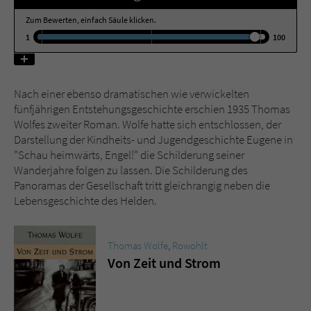
Zum Bewerten, einfach Säule klicken.
Name
tx_pwcomments_ahash
1
100
Anbieter
Literatur-Couch Medien GmbH & Co. KG
Nach einer ebenso dramatischen wie verwickelten
Laufzeit
1 Jahr
fünfjährigen Entstehungsgeschichte erschien 1935 Thomas
Wolfes zweiter Roman. Wolfe hatte sich entschlossen, der
Zweck
Cookie für Kommentare einzelner Buchtitel
Darstellung der Kindheits- und Jugendgeschichte Eugene in
"Schau heimwärts, Engel!" die Schilderung seiner
Wanderjahre folgen zu lassen. Die Schilderung des
Name
fe_typo_user
Panoramas der Gesellschaft tritt gleichrangig neben die
Lebensgeschichte des Helden.
Anbieter
Literatur-Couch Medien GmbH & Co. KG
Laufzeit
Session
Thomas Wolfe
,
Rowohlt
Von Zeit und Strom
Dieses Cookie gewährleistet die
Kommunikation der Webseite mit dem
Zweck
Benutzer. Es wird benötigt um z. B. den