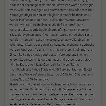
Häuser der dschungelschlafenden Schwarzen warf, als einziger
wach, wild, verschwiegen und stürmisch wie des Windes wilder
Hauch, jenem jedes Heulen mit gleicher Münze heimzahlend ...
War es in einer solchen Nacht, daß er der Wut überantwortet
wurde - war es in solch einer Nacht, daß sie kam?" (S.44)
Welcher Lektor würde heute einem Anfänger" solch blumige
Bilder durchgehen lassen? Vermutlich würde ein solches Buch,
von dem man beim Lesen nie so ganz genau weiß, ob es nun
vollendeter Kitsch oder genial ist, heute gar nicht mehr gedruckt
werden. Und doch frage ich mich, mit welchen Mitteln man die
Einsamkeit eines Kindes und dessen Verwandlung in einen
jungen Studenten in Harvard genauer und besser beschreiben
könnte. Diese zweitägige Eisenbahnfahrt von Altamont
(womöglich eine fiktive Stadt in North Carolina) bis nach Boston
beschreibt Wolfe auf einer Länge von 100 Seiten. Entsprechend
ist das Buch 1200 Seiten dick.
Allerdings - und dies ist nun wirklich erstaunlich - kann Wolfe auch
anders. Auf der Fahrt nach Harvard trifft Eugene einige Männer
mittleren Alters, darunter den Verleger seiner Heimatzeitung, bei
der Eugenes verstorbener Bruder Ben gearbeitet hat. Und dann
erzählt erst der Verleger von Ben, dem düsteren und