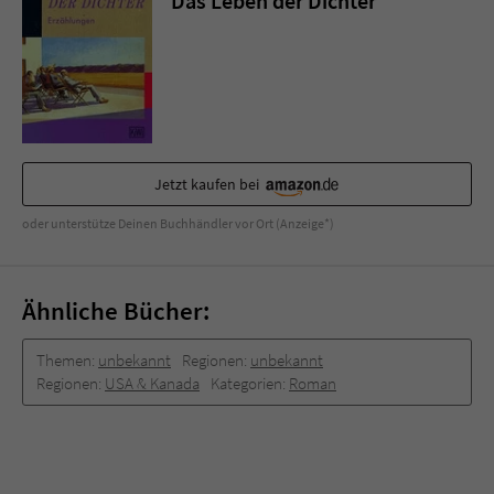
Das Leben der Dichter
Sicherheitscode des Kontaktformulars zu
überprüfen.
Jetzt kaufen bei
oder unterstütze Deinen Buchhändler vor Ort (Anzeige*)
Ähnliche Bücher:
Themen:
unbekannt
Regionen:
unbekannt
Regionen:
USA & Kanada
Kategorien:
Roman