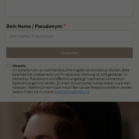
Dein Name / Pseudonym:
*
Nicht
ausfüllen!
Hinweis:
Wir behalten uns vor, Kommentare ohne Angabe von Gründen zu löschen. Bitte
beachten Sie Urheberrecht und Privatsphäre; Werbung ist nicht gestattet. Ihr
Name bzw. Pseudonym wird öffentlich angezeigt; Nachnamen können zum
Datenschutz gekürzt werden. Zu Ihrem Schutz können Kontaktdaten wie E-Mail-
Adressen, Telefonnummern oder Anschriften von der Redaktion entfernt werden.
Details finden Sie in unserer
Datenschutzerklärung
.