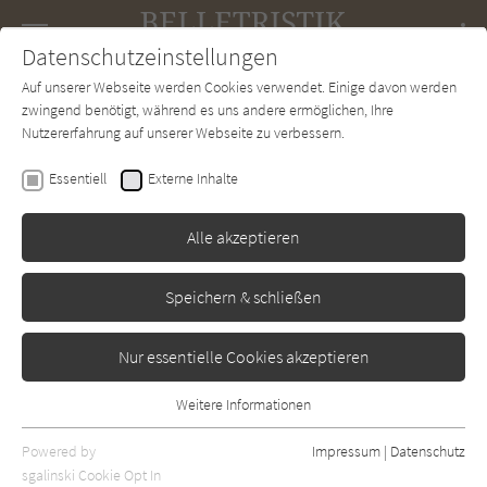
Navigation
Datenschutzeinstellungen
Couch
wechse
Auf unserer Webseite werden Cookies verwendet. Einige davon werden
Forum
Charts
Newsletter
SUCHE
zwingend benötigt, während es uns andere ermöglichen, Ihre
Nutzererfahrung auf unserer Webseite zu verbessern.
E. L. Doctorow
Essentiell
Externe Inhalte
Das Leben der Dichter
Alle akzeptieren
Rowohlt
Erschienen: Januar 1985
Bibliogr. Angaben
0
Speichern & schließen
Nur essentielle Cookies akzeptieren
Weitere Informationen
Essentiell
Essentielle Cookies werden für grundlegende Funktionen der
Powered by
Impressum
|
Datenschutz
Webseite benötigt. Dadurch ist gewährleistet, dass die Webseite
sgalinski Cookie Opt In