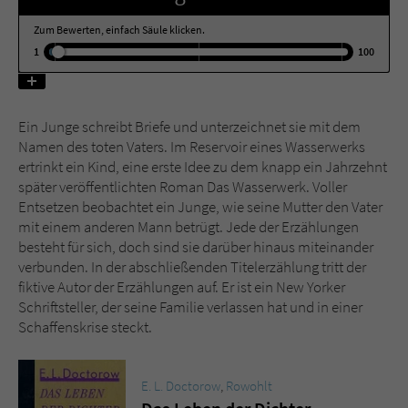
Zum Bewerten, einfach Säule klicken.
Name
tx_pwcomments_ahash
1
100
Anbieter
Literatur-Couch Medien GmbH & Co. KG
Ein Junge schreibt Briefe und unterzeichnet sie mit dem
Laufzeit
1 Jahr
Namen des toten Vaters. Im Reservoir eines Wasserwerks
ertrinkt ein Kind, eine erste Idee zu dem knapp ein Jahrzehnt
Zweck
Cookie für Kommentare einzelner Buchtitel
später veröffentlichten Roman Das Wasserwerk. Voller
Entsetzen beobachtet ein Junge, wie seine Mutter den Vater
mit einem anderen Mann betrügt. Jede der Erzählungen
Name
fe_typo_user
besteht für sich, doch sind sie darüber hinaus miteinander
verbunden. In der abschließenden Titelerzählung tritt der
Anbieter
Literatur-Couch Medien GmbH & Co. KG
fiktive Autor der Erzählungen auf. Er ist ein New Yorker
Schriftsteller, der seine Familie verlassen hat und in einer
Laufzeit
Session
Schaffenskrise steckt.
Dieses Cookie gewährleistet die
Kommunikation der Webseite mit dem
E. L. Doctorow
,
Rowohlt
Zweck
Benutzer. Es wird benötigt um z. B. den