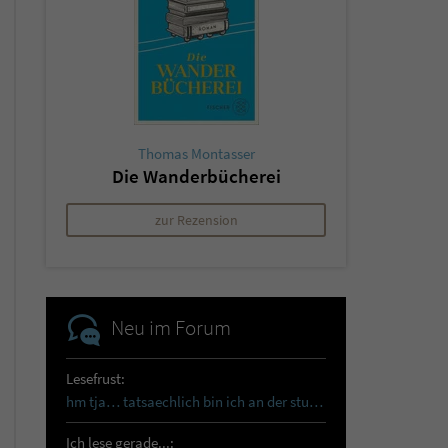
Thomas Montasser
Die Wanderbücherei
zur Rezension
Neu im Forum
Lesefrust:
hm tja… tatsaechlich bin ich an der sturmhoehe…
Ich lese gerade...: