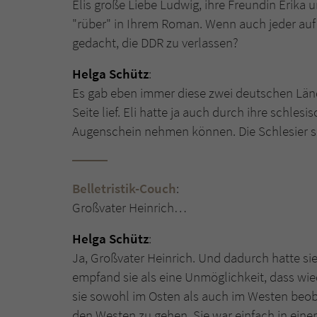
Elis große Liebe Ludwig, ihre Freundin Erika 
"rüber" in Ihrem Roman. Wenn auch jeder auf
gedacht, die DDR zu verlassen?
Helga Schütz
:
Es gab eben immer diese zwei deutschen Länd
Seite lief. Eli hatte ja auch durch ihre schle
Augenschein nehmen können. Die Schlesier 
Belletristik-Couch
:
Großvater Heinrich…
Helga Schütz
:
Ja, Großvater Heinrich. Und dadurch hatte sie
empfand sie als eine Unmöglichkeit, dass wie
sie sowohl im Osten als auch im Westen beob
den Westen zu gehen. Sie war einfach in einer 