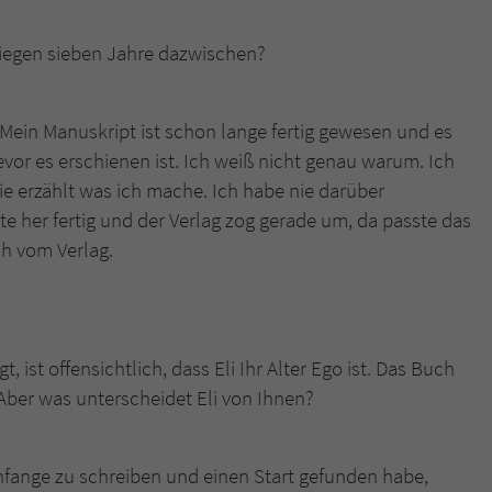
liegen sieben Jahre dazwischen?
Name
tx_pwcomments_ahash
Anbieter
Literatur-Couch Medien GmbH & Co. KG
 Mein Manuskript ist schon lange fertig gewesen und es
Laufzeit
1 Jahr
evor es erschienen ist. Ich weiß nicht genau warum. Ich
ie erzählt was ich mache. Ich habe nie darüber
Zweck
Cookie für Kommentare einzelner Buchtitel
 her fertig und der Verlag zog gerade um, da passte das
ch vom Verlag.
Name
fe_typo_user
Anbieter
Literatur-Couch Medien GmbH & Co. KG
 ist offensichtlich, dass Eli Ihr Alter Ego ist. Das Buch
Laufzeit
Session
Aber was unterscheidet Eli von Ihnen?
Dieses Cookie gewährleistet die Kommunikation der
Webseite mit dem Benutzer. Es wird benötigt um z. B.
Zweck
nfange zu schreiben und einen Start gefunden habe,
den Sicherheitscode des Kontaktformulars zu