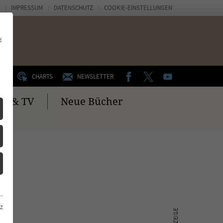
IMPRESSUM
DATENSCHUTZ
COOKIE-EINSTELLUNGEN
d
FACEBOOK
TWITTER
YOUTUBE
UM
CHARTS
NEWSLETTER
no & TV
Neue Bücher
z