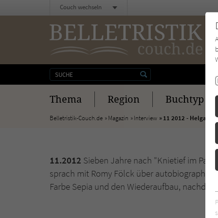
Couch wechseln
b
W
Thema
Region
Buchtyp
Belletristik-Couch.de
Magazin
Interview
11 2012 - Helga Sch
11.2012
Sieben Jahre nach "Knietief im Para
sprach mit Romy Fölck über autobiographische
Farbe Sepia und den Wiederaufbau, nachdem
s