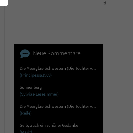
Neue Kommentare
Die Meerglas-Schwestern (Die Töchter von Skara 1)
(Principessa1909)
Sonnenberg
(Sylvias-Lesezimmer)
Die Meerglas-Schwestern (Die Töchter von Skara 1)
(Reile)
Gelb, auch ein schöner Gedanke
(Marit)