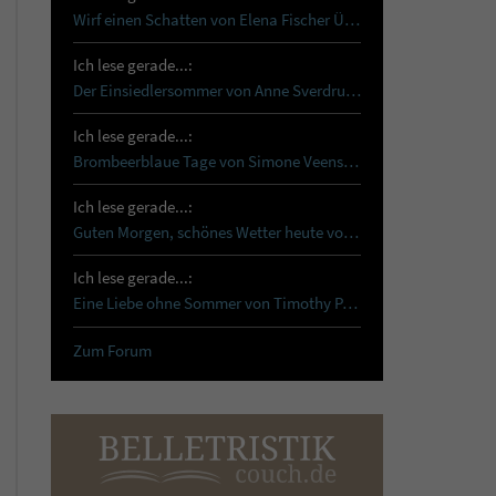
Wirf einen Schatten von Elena Fischer Über…
Ich lese gerade...:
Der Einsiedlersommer von Anne Sverdrup-Thygeson …
Ich lese gerade...:
Brombeerblaue Tage von Simone Veenstra Reset …
Ich lese gerade...:
Guten Morgen, schönes Wetter heute von Tanja…
Ich lese gerade...:
Eine Liebe ohne Sommer von Timothy Paul Schon…
Zum Forum