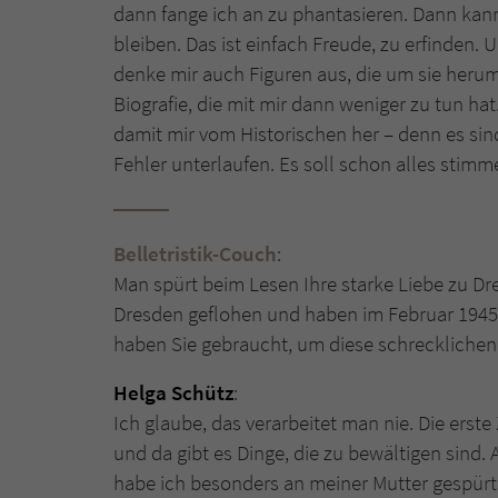
dann fange ich an zu phantasieren. Dann kann
bleiben. Das ist einfach Freude, zu erfinden.
denke mir auch Figuren aus, die um sie herum
Biografie, die mit mir dann weniger zu tun hat
damit mir vom Historischen her – denn es sind
Fehler unterlaufen. Es soll schon alles stim
Belletristik-Couch
:
Man spürt beim Lesen Ihre starke Liebe zu Dre
Dresden geflohen und haben im Februar 1945
haben Sie gebraucht, um diese schrecklichen 
Helga Schütz
:
Ich glaube, das verarbeitet man nie. Die erst
und da gibt es Dinge, die zu bewältigen sind. 
habe ich besonders an meiner Mutter gespürt, 