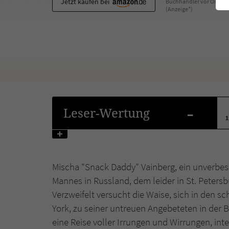
Jetzt kaufen bei
Buchhändler vor Ort
(Anzeige*)
-
Leser
-Wertung
1
Mischa "Snack Daddy" Vainberg, ein unverbess
Mannes in Russland, dem leider in St. Peters
Verzweifelt versucht die Waise, sich in den
York, zu seiner untreuen Angebeteten in der B
eine Reise voller Irrungen und Wirrungen, int