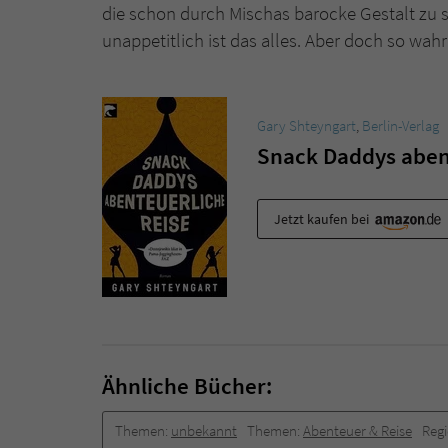
die schon durch Mischas barocke Gestalt zu
unappetitlich ist das alles. Aber doch so wahr
Gary Shteyngart
,
Berlin-Verlag
Snack Daddys aben
Jetzt kaufen bei
Ähnliche Bücher:
Themen:
unbekannt
Themen:
Abenteuer & Reise
Reg