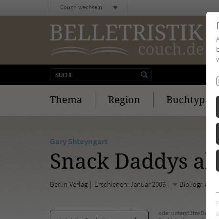
Couch wechseln
b
W
Thema
Region
Buchtyp
Gary Shteyngart
Snack Daddys ab
Berlin-Verlag
Erschienen: Januar 2006
Bibliogr. Ang
s
oder unterstütze Deinen