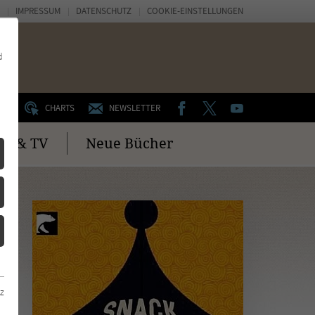
IMPRESSUM
DATENSCHUTZ
COOKIE-EINSTELLUNGEN
d
FACEBOOK
TWITTER
YOUTUBE
UM
CHARTS
NEWSLETTER
no & TV
Neue Bücher
z