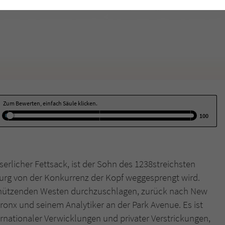
funktioniert.
Cookie-Informationen
Name
cookie_optin
Anbieter
Literatur-Couch Medien GmbH & Co. KG
Externe Inhalte
Wir verwenden auf unserer Website externe Inhalte, um Ihnen zusätzliche
Laufzeit
1 Jahr
Informationen anzubieten. Mit dem Laden der externen Inhalte akzeptieren Sie
die Datenschutzerklärung von YouTube (https://policies.google.com/privacy?
Wird benutzt, um Ihre Einstellungen für zur
hl=de).
Zweck
Verwendung von Cookies auf dieser Website zu
Zum Bewerten, einfach Säule klicken.
speichern.
100
Name
tx_thrating_pi1_AnonymousRating_#
erlicher Fettsack, ist der Sohn des 1238streichsten
Anbieter
Literatur-Couch Medien GmbH & Co. KG
burg von der Konkurrenz der Kopf weggesprengt wird.
 schützenden Westen durchzuschlagen, zurück nach New
Laufzeit
59 Jahre
ronx und seinem Analytiker an der Park Avenue. Es ist
Zweck
Cookie für die Bewertung einzelner Buchtitel
ernationaler Verwicklungen und privater Verstrickungen,