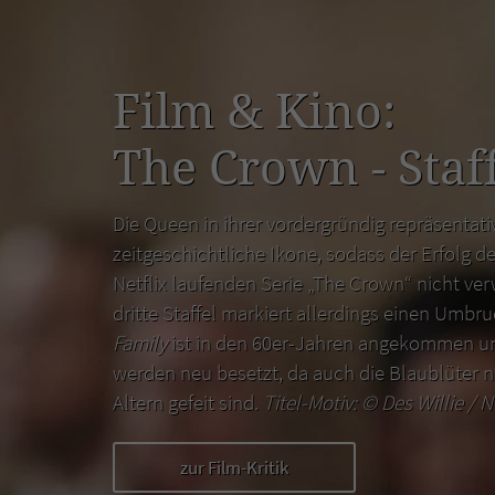
Film & Kino:
The Crown - Staff
Die Queen in ihrer vordergründig repräsentativ
zeitgeschichtliche Ikone, sodass der Erfolg de
Netflix laufenden Serie „The Crown“ nicht ver
dritte Staffel markiert allerdings einen Umbr
Family
ist in den 60er-Jahren angekommen un
werden neu besetzt, da auch die Blaublüter n
Altern gefeit sind.
Titel-Motiv: ©
Des Willie / N
zur Film-Kritik