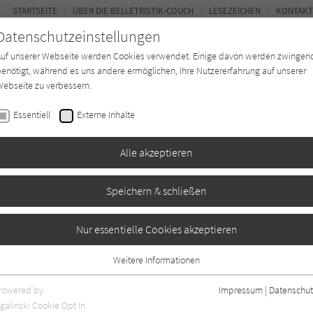
STARTSEITE
ÜBER DIE BELLETRISTIK-COUCH
LESEZEICHEN
KONTAKT
Datenschutzeinstellungen
Auf unserer Webseite werden Cookies verwendet. Einige davon werden zwingen
enötigt, während es uns andere ermöglichen, Ihre Nutzererfahrung auf unserer
ebseite zu verbessern.
FOR
Essentiell
Externe Inhalte
Autor*in
Verlage
Magazin
Ki
Alle akzeptieren
Speichern & schließen
enteuerliche Reise
Nur essentielle Cookies akzeptieren
Weitere Informationen
aben
0
Essentiell
Essentielle Cookies werden für grundlegende Funktionen der Webseite
Powered by
Impressum
|
Datenschut
benötigt. Dadurch ist gewährleistet, dass die Webseite einwandfrei
galinski Cookie Opt In