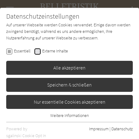
Navigation
Datenschutzeinstellungen
Couch
wechse
Auf unserer Webseite werden Cookies verwendet. Einige davon werden
Forum
Charts
Newsletter
SUCHE
zwingend benötigt, während es uns andere ermöglichen, Ihre
Nutzererfahrung auf unserer Webseite zu verbessern.
Maarten ´t Hart
Essentiell
Externe Inhalte
Das Pferd, das den Bussard
jagte
Alle akzeptieren
Arche
Erschienen: Januar 2002
Bibliogr. Angaben
0
Speichern & schließen
Nur essentielle Cookies akzeptieren
Weitere Informationen
Essentiell
Essentielle Cookies werden für grundlegende Funktionen der
Powered by
Impressum
|
Datenschutz
Webseite benötigt. Dadurch ist gewährleistet, dass die Webseite
sgalinski Cookie Opt In