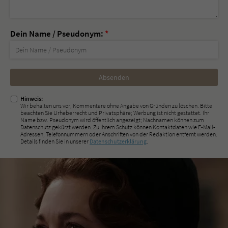
Dein Name / Pseudonym:
*
Nicht
ausfüllen!
Hinweis:
Wir behalten uns vor, Kommentare ohne Angabe von Gründen zu löschen. Bitte
beachten Sie Urheberrecht und Privatsphäre; Werbung ist nicht gestattet. Ihr
Name bzw. Pseudonym wird öffentlich angezeigt; Nachnamen können zum
Datenschutz gekürzt werden. Zu Ihrem Schutz können Kontaktdaten wie E-Mail-
Adressen, Telefonnummern oder Anschriften von der Redaktion entfernt werden.
Details finden Sie in unserer
Datenschutzerklärung
.