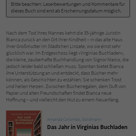
Bitte beachten: Leserbewertungen und Kommentare für
dieses Buch sind erst ab Erscheinungsdatum möglich.
Name
tx_pwcomments_ahash
Anbieter
Literatur-Couch Medien GmbH & Co. KG
Nach dem Tod ihres Mannes kehrt die 35-jährige Juristin
Bianca zurück an den Ort ihrer Kindheit – in das alte Haus
Laufzeit
1 Jahr
ihrer Großmutter im Städtchen Linzate, wo sie einst sehr
glücklich war. Im Erdgeschoss liegt »Virginias Buchladen«,
Zweck
Cookie für Kommentare einzelner Buchtitel
die kleine, zauberhafte Buchhandlung von Signor Marco, die
jedoch leider bald schließen muss. Spontan bietet Bianca
ihre Unterstützung an und entdeckt, dass Bücher mehr
Name
fe_typo_user
können, als Geschichten zu erzählen: Sie schenken Trost
und heilen Herzen. Zwischen Bücherregalen, dem Duft von
Anbieter
Literatur-Couch Medien GmbH & Co. KG
Papier und alten Freundschaften findet Bianca neue
Hoffnung – und vielleicht den Mut zu einem Neuanfang.
Laufzeit
Session
Dieses Cookie gewährleistet die
Amanda Colombo
,
Goldmann
Kommunikation der Webseite mit dem
Das Jahr in Virginias Buchladen
Zweck
Benutzer. Es wird benötigt um z. B. den