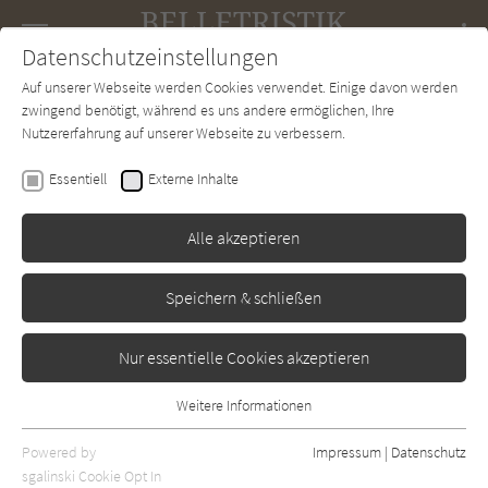
Navigation
Datenschutzeinstellungen
Couch
wechse
Auf unserer Webseite werden Cookies verwendet. Einige davon werden
Forum
Charts
Newsletter
SUCHE
zwingend benötigt, während es uns andere ermöglichen, Ihre
Nutzererfahrung auf unserer Webseite zu verbessern.
Amanda Colombo
Essentiell
Externe Inhalte
Das Jahr in Virginias
Buchladen
Alle akzeptieren
Goldmann
Erscheint vsl.: Dezember 2026
Speichern & schließen
Nur essentielle Cookies akzeptieren
Weitere Informationen
Essentiell
Essentielle Cookies werden für grundlegende Funktionen der
Powered by
Impressum
|
Datenschutz
Webseite benötigt. Dadurch ist gewährleistet, dass die Webseite
sgalinski Cookie Opt In