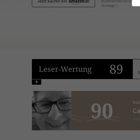
Jetzt kaufen bei
Buchhändler vor Ort
(Anzeige*)
89
Leser
-Wertung
1
90
Bel
Ca
Jun