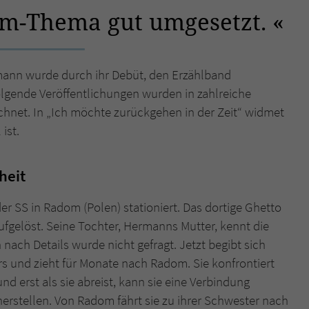
am-Thema gut umgesetzt.
Name
tx_pwcomments_ahash
Anbieter
Literatur-Couch Medien GmbH & Co. KG
mann wurde durch ihr Debüt, den Erzählband
lgende Veröffentlichungen wurden in zahlreiche
Laufzeit
1 Jahr
chnet. In „Ich möchte zurückgehen in der Zeit“ widmet
Zweck
Cookie für Kommentare einzelner Buchtitel
ist.
heit
Name
fe_typo_user
Anbieter
Literatur-Couch Medien GmbH & Co. KG
er SS in Radom (Polen) stationiert. Das dortige Ghetto
ufgelöst. Seine Tochter, Hermanns Mutter, kennt die
Laufzeit
Session
 nach Details wurde nicht gefragt. Jetzt begibt sich
s und zieht für Monate nach Radom. Sie konfrontiert
Dieses Cookie gewährleistet die Kommunikation der
nd erst als sie abreist, kann sie eine Verbindung
Webseite mit dem Benutzer. Es wird benötigt um z. B.
Zweck
den Sicherheitscode des Kontaktformulars zu
erstellen. Von Radom fährt sie zu ihrer Schwester nach