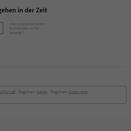
ehen in der Zeit
oder unterstütze Deinen
Buchhändler vor Ort
(Anzeige*)
ellschaft
Regionen:
Italien
Regionen:
Osteuropa