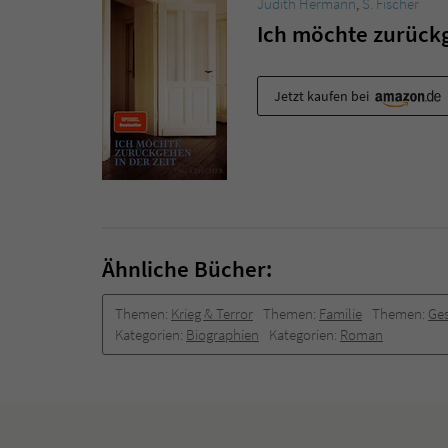
Judith Hermann
,
S. Fischer
Ich möchte zurückg
Jetzt kaufen bei
Ähnliche Bücher:
Themen:
Krieg & Terror
Themen:
Familie
Themen:
Ges
Kategorien:
Biographien
Kategorien:
Roman