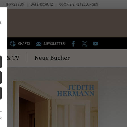
IMPRESSUM
DATENSCHUTZ
COOKIE-EINSTELLUNGEN
d
FACEBOOK
TWITTER
YOUTUBE
UM
CHARTS
NEWSLETTER
no & TV
Neue Bücher
z