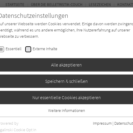
STARTSEITE
ÜBER DIE BELLETRISTIK-COUCH
LESEZEICHEN
KONTAKT
Datenschutzeinstellungen
Auf unserer Webseite werden Cookies verwendet. Einige davon werden zwingen
enötigt, während es uns andere ermöglichen, Ihre Nutzererfahrung auf unserer
ebseite zu verbessern.
FOR
Essentiell
Externe Inhalte
Autor*in
Verlage
Magazin
Ki
Alle akzeptieren
Speichern & schließen
kgehen in der Zeit
Nur essentielle Cookies akzeptieren
Weitere Informationen
Essentiell
Essentielle Cookies werden für grundlegende Funktionen der Webseite
Powered by
Impressum
|
Datenschut
benötigt. Dadurch ist gewährleistet, dass die Webseite einwandfrei
galinski Cookie Opt In