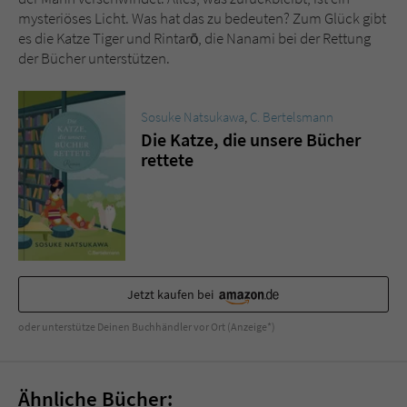
Sicherheitscode des Kontaktformulars zu
mysteriöses Licht. Was hat das zu bedeuten? Zum Glück gibt
überprüfen.
es die Katze Tiger und Rintarō, die Nanami bei der Rettung
der Bücher unterstützen.
Sosuke Natsukawa
,
C. Bertelsmann
Die Katze, die unsere Bücher
rettete
Jetzt kaufen bei
oder unterstütze Deinen Buchhändler vor Ort (Anzeige*)
Ähnliche Bücher: