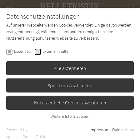
Navigation
Datenschutzeinstellungen
Couch
wechse
Auf unserer Webseite werden Cookies verwendet. Einige davon werden
Forum
Charts
Newsletter
SUCHE
zwingend benötigt, während es uns andere ermöglichen, Ihre
Nutzererfahrung auf unserer Webseite zu verbessern.
Sosuke Natsukawa
Essentiell
Externe Inhalte
Die Katze, die unsere
Bücher rettete
Alle akzeptieren
C. Bertelsmann
Erschienen: November 2025
0
Speichern & schließen
Nur essentielle Cookies akzeptieren
Weitere Informationen
Essentiell
Essentielle Cookies werden für grundlegende Funktionen der
Powered by
Impressum
|
Datenschutz
Webseite benötigt. Dadurch ist gewährleistet, dass die Webseite
sgalinski Cookie Opt In