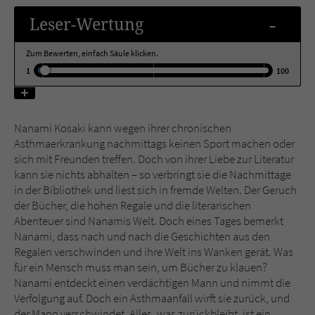
-
Leser
-Wertung
Name
tx_pwcomments_ahash
Zum Bewerten, einfach Säule klicken.
Anbieter
Literatur-Couch Medien GmbH & Co. KG
1
100
Laufzeit
1 Jahr
Nanami Kosaki kann wegen ihrer chronischen
Zweck
Cookie für Kommentare einzelner Buchtitel
Asthmaerkrankung nachmittags keinen Sport machen oder
sich mit Freunden treffen. Doch von ihrer Liebe zur Literatur
kann sie nichts abhalten – so verbringt sie die Nachmittage
Name
fe_typo_user
in der Bibliothek und liest sich in fremde Welten. Der Geruch
der Bücher, die hohen Regale und die literarischen
Anbieter
Literatur-Couch Medien GmbH & Co. KG
Abenteuer sind Nanamis Welt. Doch eines Tages bemerkt
Nanami, dass nach und nach die Geschichten aus den
Laufzeit
Session
Regalen verschwinden und ihre Welt ins Wanken gerät. Was
für ein Mensch muss man sein, um Bücher zu klauen?
Dieses Cookie gewährleistet die
Nanami entdeckt einen verdächtigen Mann und nimmt die
Kommunikation der Webseite mit dem
Verfolgung auf. Doch ein Asthmaanfall wirft sie zurück, und
Zweck
Benutzer. Es wird benötigt um z. B. den
der Mann verschwindet. Alles, was zurückbleibt, ist ein