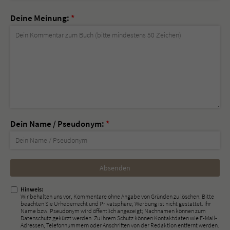
Deine Meinung:
*
Dein Name / Pseudonym:
*
Nicht
ausfüllen!
Hinweis:
Wir behalten uns vor, Kommentare ohne Angabe von Gründen zu löschen. Bitte
beachten Sie Urheberrecht und Privatsphäre; Werbung ist nicht gestattet. Ihr
Name bzw. Pseudonym wird öffentlich angezeigt; Nachnamen können zum
Datenschutz gekürzt werden. Zu Ihrem Schutz können Kontaktdaten wie E-Mail-
Adressen, Telefonnummern oder Anschriften von der Redaktion entfernt werden.