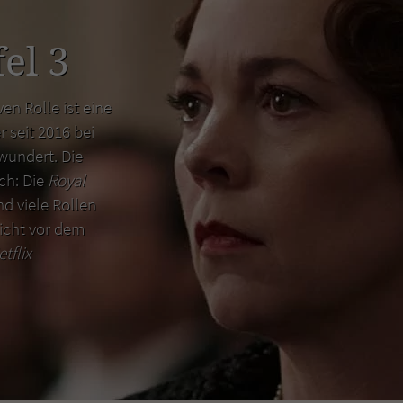
el 3
en Rolle ist eine
r seit 2016 bei
wundert. Die
uch: Die
Royal
d viele Rollen
icht vor dem
etflix