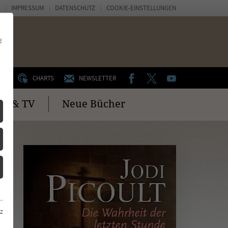
IMPRESSUM
DATENSCHUTZ
COOKIE-EINSTELLUNGEN
d
FACEBOOK
TWITTER
YOUTUBE
UM
CHARTS
NEWSLETTER
no & TV
Neue Bücher
z