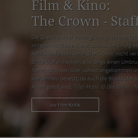
Film & Kino:
The Crown - Staff
Die Queen in ihrer vordergründig repräsentativ
zeitgeschichtliche Ikone, sodass der Erfolg de
Netflix laufenden Serie „The Crown“ nicht ver
dritte Staffel markiert allerdings einen Umbr
Family
ist in den 60er-Jahren angekommen un
werden neu besetzt, da auch die Blaublüter n
Altern gefeit sind.
Titel-Motiv: ©
Des Willie / N
zur Film-Kritik