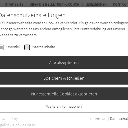
STARTSEITE
ÜBER DIE BELLETRISTIK-COUCH
LESEZEICHEN
KONTAKT
Datenschutzeinstellungen
Auf unserer Webseite werden Cookies verwendet. Einige davon werden zwingen
enötigt, während es uns andere ermöglichen, Ihre Nutzererfahrung auf unserer
ebseite zu verbessern.
FOR
Essentiell
Externe Inhalte
Autor*in
Verlage
Magazin
Ki
Alle akzeptieren
Speichern & schließen
 letzten Stunde
Nur essentielle Cookies akzeptieren
Weitere Informationen
gaben
0
Essentiell
Essentielle Cookies werden für grundlegende Funktionen der Webseite
Powered by
Impressum
|
Datenschut
benötigt. Dadurch ist gewährleistet, dass die Webseite einwandfrei
galinski Cookie Opt In