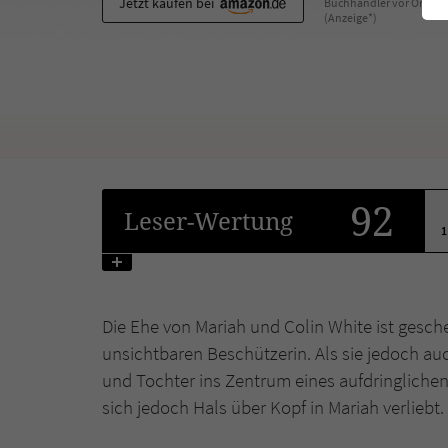
Jetzt kaufen bei
Buchhändler vor Ort
(Anzeige*)
92
Leser
-Wertung
1
Die Ehe von Mariah und Colin White ist geschei
unsichtbaren Beschützerin. Als sie jedoch au
und Tochter ins Zentrum eines aufdringlichen
sich jedoch Hals über Kopf in Mariah verliebt.