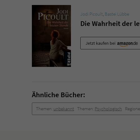
Jodi Picoult
,
Bastei Lübbe
Die Wahrheit der l
Jetzt kaufen bei
Ähnliche Bücher:
Themen:
unbekannt
Themen:
Psychologisch
Region