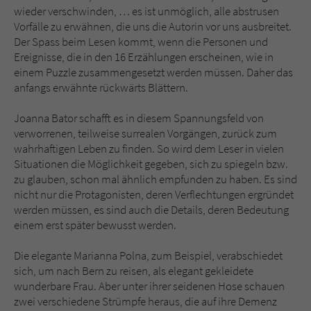
wieder verschwinden, … es ist unmöglich, alle abstrusen
Vorfälle zu erwähnen, die uns die Autorin vor uns ausbreitet.
Der Spass beim Lesen kommt, wenn die Personen und
Ereignisse, die in den 16 Erzählungen erscheinen, wie in
einem Puzzle zusammengesetzt werden müssen. Daher das
anfangs erwähnte rückwärts Blättern.
Joanna Bator schafft es in diesem Spannungsfeld von
verworrenen, teilweise surrealen Vorgängen, zurück zum
wahrhaftigen Leben zu finden. So wird dem Leser in vielen
Situationen die Möglichkeit gegeben, sich zu spiegeln bzw.
zu glauben, schon mal ähnlich empfunden zu haben. Es sind
nicht nur die Protagonisten, deren Verflechtungen ergründet
werden müssen, es sind auch die Details, deren Bedeutung
einem erst später bewusst werden.
Die elegante Marianna Polna, zum Beispiel, verabschiedet
sich, um nach Bern zu reisen, als elegant gekleidete
wunderbare Frau. Aber unter ihrer seidenen Hose schauen
zwei verschiedene Strümpfe heraus, die auf ihre Demenz