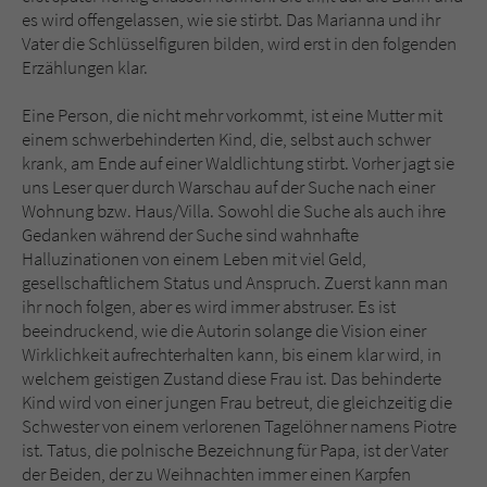
es wird offengelassen, wie sie stirbt. Das Marianna und ihr
Vater die Schlüsselfiguren bilden, wird erst in den folgenden
Erzählungen klar.
Eine Person, die nicht mehr vorkommt, ist eine Mutter mit
einem schwerbehinderten Kind, die, selbst auch schwer
krank, am Ende auf einer Waldlichtung stirbt. Vorher jagt sie
uns Leser quer durch Warschau auf der Suche nach einer
Wohnung bzw. Haus/Villa. Sowohl die Suche als auch ihre
Gedanken während der Suche sind wahnhafte
Halluzinationen von einem Leben mit viel Geld,
gesellschaftlichem Status und Anspruch. Zuerst kann man
ihr noch folgen, aber es wird immer abstruser. Es ist
beeindruckend, wie die Autorin solange die Vision einer
Wirklichkeit aufrechterhalten kann, bis einem klar wird, in
welchem geistigen Zustand diese Frau ist. Das behinderte
Kind wird von einer jungen Frau betreut, die gleichzeitig die
Schwester von einem verlorenen Tagelöhner namens Piotre
ist. Tatus, die polnische Bezeichnung für Papa, ist der Vater
der Beiden, der zu Weihnachten immer einen Karpfen