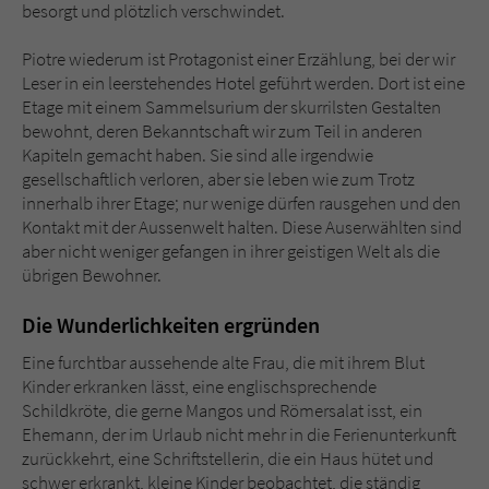
besorgt und plötzlich verschwindet.
Piotre wiederum ist Protagonist einer Erzählung, bei der wir
Leser in ein leerstehendes Hotel geführt werden. Dort ist eine
Etage mit einem Sammelsurium der skurrilsten Gestalten
bewohnt, deren Bekanntschaft wir zum Teil in anderen
Kapiteln gemacht haben. Sie sind alle irgendwie
gesellschaftlich verloren, aber sie leben wie zum Trotz
innerhalb ihrer Etage; nur wenige dürfen rausgehen und den
Kontakt mit der Aussenwelt halten. Diese Auserwählten sind
aber nicht weniger gefangen in ihrer geistigen Welt als die
übrigen Bewohner.
Die Wunderlichkeiten ergründen
Eine furchtbar aussehende alte Frau, die mit ihrem Blut
Kinder erkranken lässt, eine englischsprechende
Schildkröte, die gerne Mangos und Römersalat isst, ein
Ehemann, der im Urlaub nicht mehr in die Ferienunterkunft
zurückkehrt, eine Schriftstellerin, die ein Haus hütet und
schwer erkrankt, kleine Kinder beobachtet, die ständig