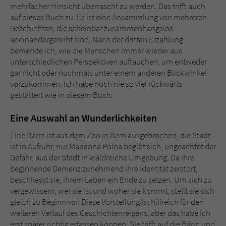
Sicherheitscode des Kontaktformulars zu
mehrfacher Hinsicht überrascht zu werden. Das trifft auch
überprüfen.
auf dieses Buch zu. Es ist eine Ansammlung von mehreren
Geschichten, die scheinbar zusammenhangslos
aneinandergereiht sind. Nach der dritten Erzählung
bemerkte ich, wie die Menschen immer wieder aus
unterschiedlichen Perspektiven auftauchen, um entweder
gar nicht oder nochmals unter einem anderen Blickwinkel
vorzukommen. Ich habe noch nie so viel rückwärts
geblättert wie in diesem Buch.
Eine Auswahl an Wunderlichkeiten
Eine Bärin ist aus dem Zoo in Bern ausgebrochen, die Stadt
ist in Aufruhr, nur Marianna Polna begibt sich, ungeachtet der
Gefahr, aus der Stadt in waldreiche Umgebung. Da ihre
beginnende Demenz zunehmend ihre Identität zerstört,
beschliesst sie, ihrem Leben ein Ende zu setzen. Um sich zu
vergewissern, wer sie ist und woher sie kommt, stellt sie sich
gleich zu Beginn vor. Diese Vorstellung ist hilfreich für den
weiteren Verlauf des Geschichtenreigens, aber das habe ich
erst später richtig erfassen können. Sie trifft auf die Bärin und