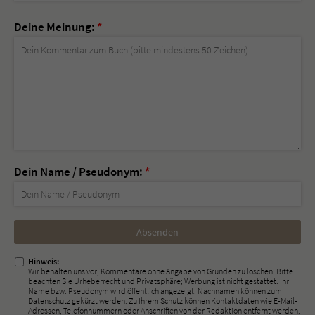
Deine Meinung:
*
Dein Name / Pseudonym:
*
Nicht
ausfüllen!
Hinweis:
Wir behalten uns vor, Kommentare ohne Angabe von Gründen zu löschen. Bitte
beachten Sie Urheberrecht und Privatsphäre; Werbung ist nicht gestattet. Ihr
Name bzw. Pseudonym wird öffentlich angezeigt; Nachnamen können zum
Datenschutz gekürzt werden. Zu Ihrem Schutz können Kontaktdaten wie E-Mail-
Adressen, Telefonnummern oder Anschriften von der Redaktion entfernt werden.