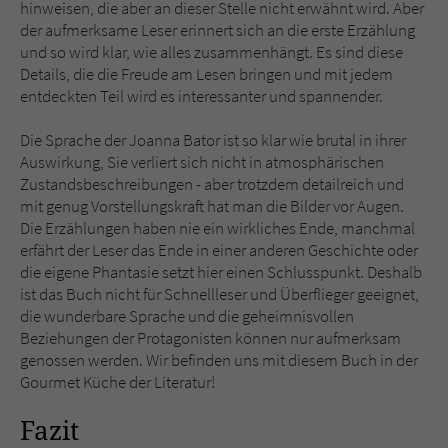
hinweisen, die aber an dieser Stelle nicht erwähnt wird. Aber
der aufmerksame Leser erinnert sich an die erste Erzählung
und so wird klar, wie alles zusammenhängt. Es sind diese
Details, die die Freude am Lesen bringen und mit jedem
entdeckten Teil wird es interessanter und spannender.
Die Sprache der Joanna Bator ist so klar wie brutal in ihrer
Auswirkung, Sie verliert sich nicht in atmosphärischen
Zustandsbeschreibungen - aber trotzdem detailreich und
mit genug Vorstellungskraft hat man die Bilder vor Augen.
Die Erzählungen haben nie ein wirkliches Ende, manchmal
erfährt der Leser das Ende in einer anderen Geschichte oder
die eigene Phantasie setzt hier einen Schlusspunkt. Deshalb
ist das Buch nicht für Schnellleser und Überflieger geeignet,
die wunderbare Sprache und die geheimnisvollen
Beziehungen der Protagonisten können nur aufmerksam
genossen werden. Wir befinden uns mit diesem Buch in der
Gourmet Küche der Literatur!
Fazit