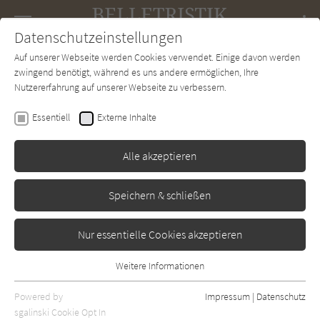
Navigation
Datenschutzeinstellungen
Couch
wechse
Auf unserer Webseite werden Cookies verwendet. Einige davon werden
Forum
Charts
Newsletter
SUCHE
zwingend benötigt, während es uns andere ermöglichen, Ihre
Nutzererfahrung auf unserer Webseite zu verbessern.
Joanna Bator
Essentiell
Externe Inhalte
Die Flucht der Bärin
Alle akzeptieren
Suhrkamp
Erschienen: Februar 2026
0
Speichern & schließen
Nur essentielle Cookies akzeptieren
Weitere Informationen
Essentiell
Essentielle Cookies werden für grundlegende Funktionen der
Powered by
Impressum
|
Datenschutz
Webseite benötigt. Dadurch ist gewährleistet, dass die Webseite
sgalinski Cookie Opt In