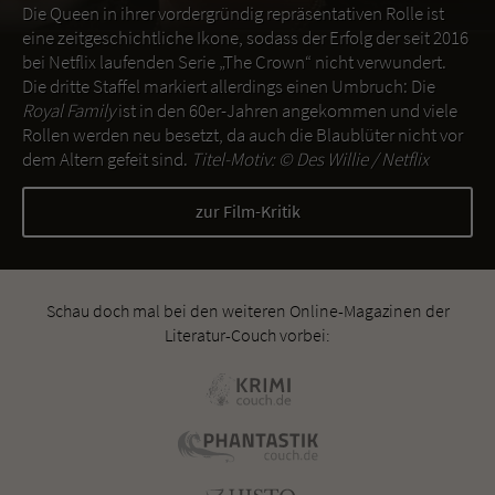
Die Queen in ihrer vordergründig repräsentativen Rolle ist
eine zeitgeschichtliche Ikone, sodass der Erfolg der seit 2016
bei Netflix laufenden Serie „The Crown“ nicht verwundert.
Die dritte Staffel markiert allerdings einen Umbruch: Die
Royal Family
ist in den 60er-Jahren angekommen und viele
Rollen werden neu besetzt, da auch die Blaublüter nicht vor
dem Altern gefeit sind.
Titel-Motiv: ©
Des Willie / Netflix
zur Film-Kritik
Schau doch mal bei den weiteren Online-Magazinen der
Literatur-Couch vorbei: