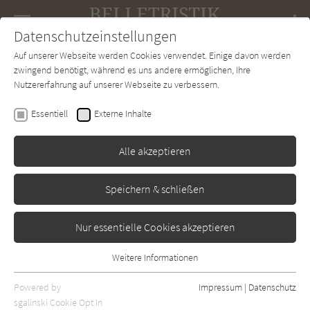
Navigation
Datenschutzeinstellungen
Couch
wechse
Auf unserer Webseite werden Cookies verwendet. Einige davon werden
Forum
Charts
Newsletter
SUCHE
zwingend benötigt, während es uns andere ermöglichen, Ihre
Nutzererfahrung auf unserer Webseite zu verbessern.
Heike Abidi
Essentiell
Externe Inhalte
Spätsommerglück
Alle akzeptieren
Penguin
Erschienen: Mai 2026
0
Speichern & schließen
Nur essentielle Cookies akzeptieren
Weitere Informationen
Essentiell
Essentielle Cookies werden für grundlegende Funktionen der
Powered by
Impressum
|
Datenschutz
Webseite benötigt. Dadurch ist gewährleistet, dass die Webseite
sgalinski Cookie Opt In