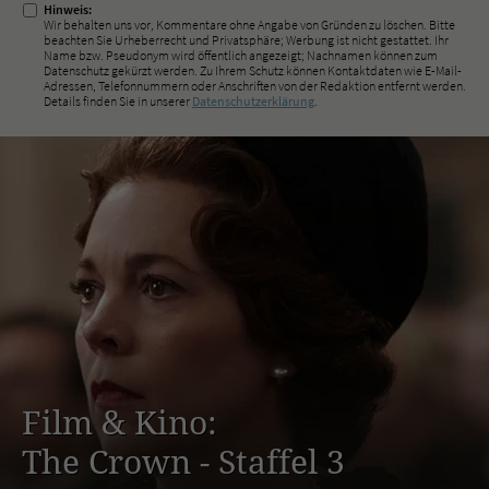
Hinweis:
Wir behalten uns vor, Kommentare ohne Angabe von Gründen zu löschen. Bitte
beachten Sie Urheberrecht und Privatsphäre; Werbung ist nicht gestattet. Ihr
Name bzw. Pseudonym wird öffentlich angezeigt; Nachnamen können zum
Datenschutz gekürzt werden. Zu Ihrem Schutz können Kontaktdaten wie E-Mail-
Adressen, Telefonnummern oder Anschriften von der Redaktion entfernt werden.
Details finden Sie in unserer
Datenschutzerklärung
.
Film & Kino:
The Crown - Staffel 3