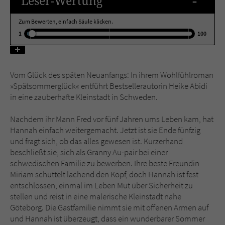
-
Leser
-Wertung
Zum Bewerten, einfach Säule klicken.
Name
tx_pwcomments_ahash
1
100
Anbieter
Literatur-Couch Medien GmbH & Co. KG
Laufzeit
1 Jahr
Vom Glück des späten Neuanfangs: In ihrem Wohlfühlroman
»Spätsommerglück« entführt Bestsellerautorin Heike Abidi
Zweck
Cookie für Kommentare einzelner Buchtitel
in eine zauberhafte Kleinstadt in Schweden.
Nachdem ihr Mann Fred vor fünf Jahren ums Leben kam, hat
Name
fe_typo_user
Hannah einfach weitergemacht. Jetzt ist sie Ende fünfzig
und fragt sich, ob das alles gewesen ist. Kurzerhand
Anbieter
Literatur-Couch Medien GmbH & Co. KG
beschließt sie, sich als Granny Au-pair bei einer
schwedischen Familie zu bewerben. Ihre beste Freundin
Laufzeit
Session
Miriam schüttelt lachend den Kopf, doch Hannah ist fest
entschlossen, einmal im Leben Mut über Sicherheit zu
Dieses Cookie gewährleistet die
stellen und reist in eine malerische Kleinstadt nahe
Kommunikation der Webseite mit dem
Göteborg. Die Gastfamilie nimmt sie mit offenen Armen auf
Zweck
Benutzer. Es wird benötigt um z. B. den
und Hannah ist überzeugt, dass ein wunderbarer Sommer