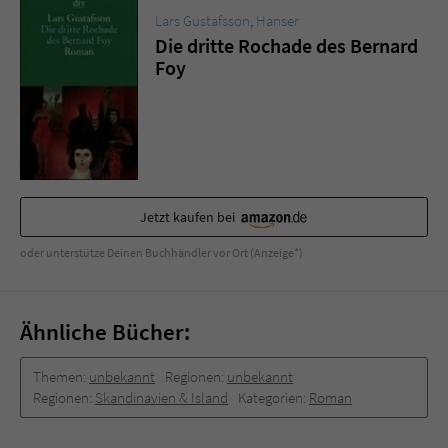
Sicherheitscode des Kontaktformulars zu
Lars Gustafsson
,
Hanser
überprüfen.
Die dritte Rochade des Bernard
Foy
Jetzt kaufen bei
oder unterstütze Deinen Buchhändler vor Ort (Anzeige*)
Ähnliche Bücher:
Themen:
unbekannt
Regionen:
unbekannt
Regionen:
Skandinavien & Island
Kategorien:
Roman