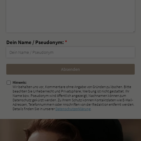
Dein Name / Pseudonym:
*
Nicht
ausfüllen!
Hinweis:
Wir behalten uns vor, Kommentare ohne Angabe von Gründen zu löschen. Bitte
beachten Sie Urheberrecht und Privatsphäre; Werbung ist nicht gestattet. Ihr
Name bzw. Pseudonym wird öffentlich angezeigt; Nachnamen können zum
Datenschutz gekürzt werden. Zu Ihrem Schutz können Kontaktdaten wie E-Mail-
Adressen, Telefonnummern oder Anschriften von der Redaktion entfernt werden.
Details finden Sie in unserer
Datenschutzerklärung
.