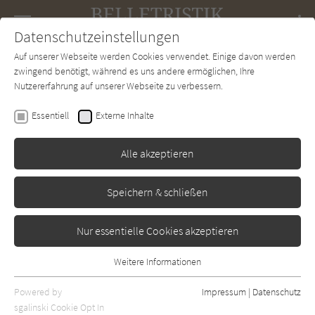
Navigation
Datenschutzeinstellungen
Couch
wechse
Auf unserer Webseite werden Cookies verwendet. Einige davon werden
Forum
Charts
Newsletter
SUCHE
zwingend benötigt, während es uns andere ermöglichen, Ihre
Nutzererfahrung auf unserer Webseite zu verbessern.
Lars Gustafsson
Essentiell
Externe Inhalte
Die dritte Rochade des
Bernard Foy
Alle akzeptieren
Hanser
Erschienen: Januar 1986
Bibliogr. Angaben
0
Speichern & schließen
Nur essentielle Cookies akzeptieren
Weitere Informationen
Essentiell
Essentielle Cookies werden für grundlegende Funktionen der
Powered by
Impressum
|
Datenschutz
Webseite benötigt. Dadurch ist gewährleistet, dass die Webseite
sgalinski Cookie Opt In