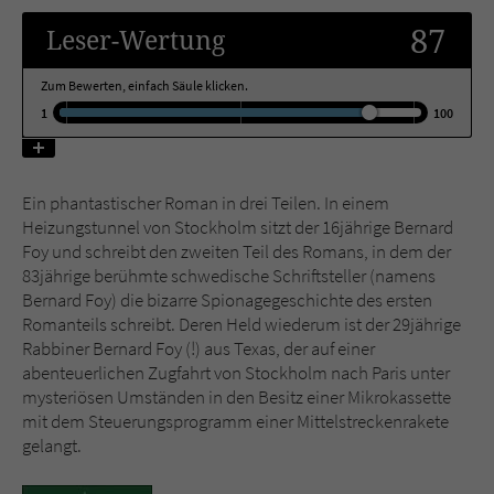
87
Leser
-Wertung
Name
tx_pwcomments_ahash
Zum Bewerten, einfach Säule klicken.
Anbieter
Literatur-Couch Medien GmbH & Co. KG
1
100
Laufzeit
1 Jahr
Ein phantastischer Roman in drei Teilen. In einem
Zweck
Cookie für Kommentare einzelner Buchtitel
Heizungstunnel von Stockholm sitzt der 16jährige Bernard
Foy und schreibt den zweiten Teil des Romans, in dem der
83jährige berühmte schwedische Schriftsteller (namens
Name
fe_typo_user
Bernard Foy) die bizarre Spionagegeschichte des ersten
Romanteils schreibt. Deren Held wiederum ist der 29jährige
Anbieter
Literatur-Couch Medien GmbH & Co. KG
Rabbiner Bernard Foy (!) aus Texas, der auf einer
abenteuerlichen Zugfahrt von Stockholm nach Paris unter
Laufzeit
Session
mysteriösen Umständen in den Besitz einer Mikrokassette
mit dem Steuerungsprogramm einer Mittelstreckenrakete
Dieses Cookie gewährleistet die
gelangt.
Kommunikation der Webseite mit dem
Zweck
Benutzer. Es wird benötigt um z. B. den