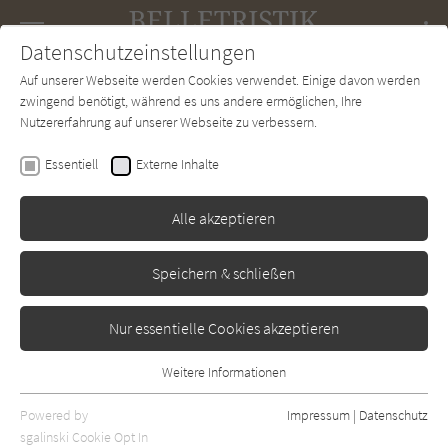
Navigation
Datenschutzeinstellungen
Couch
wechse
Auf unserer Webseite werden Cookies verwendet. Einige davon werden
Forum
Charts
Newsletter
SUCHE
zwingend benötigt, während es uns andere ermöglichen, Ihre
Nutzererfahrung auf unserer Webseite zu verbessern.
Natalie Sue
Essentiell
Externe Inhalte
Mit freundlichen Grüßen
Alle akzeptieren
Aufbau Verlag
Erschienen: Dezember 2025
0
Speichern & schließen
Nur essentielle Cookies akzeptieren
Weitere Informationen
Essentiell
Essentielle Cookies werden für grundlegende Funktionen der
Powered by
Impressum
|
Datenschutz
Webseite benötigt. Dadurch ist gewährleistet, dass die Webseite
sgalinski Cookie Opt In