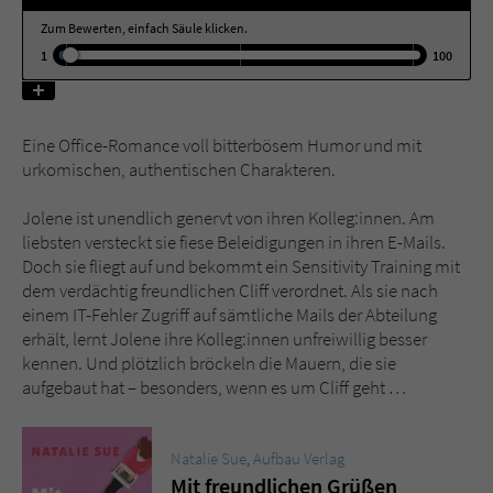
Zum Bewerten, einfach Säule klicken.
Name
tx_pwcomments_ahash
1
100
Anbieter
Literatur-Couch Medien GmbH & Co. KG
Eine Office-Romance voll bitterbösem Humor und mit
Laufzeit
1 Jahr
urkomischen, authentischen Charakteren.
Zweck
Cookie für Kommentare einzelner Buchtitel
Jolene ist unendlich genervt von ihren Kolleg:innen. Am
liebsten versteckt sie fiese Beleidigungen in ihren E-Mails.
Doch sie fliegt auf und bekommt ein Sensitivity Training mit
Name
fe_typo_user
dem verdächtig freundlichen Cliff verordnet. Als sie nach
einem IT-Fehler Zugriff auf sämtliche Mails der Abteilung
Anbieter
Literatur-Couch Medien GmbH & Co. KG
erhält, lernt Jolene ihre Kolleg:innen unfreiwillig besser
kennen. Und plötzlich bröckeln die Mauern, die sie
Laufzeit
Session
aufgebaut hat – besonders, wenn es um Cliff geht …
Dieses Cookie gewährleistet die
Kommunikation der Webseite mit dem
Natalie Sue
,
Aufbau Verlag
Zweck
Benutzer. Es wird benötigt um z. B. den
Mit freundlichen Grüßen