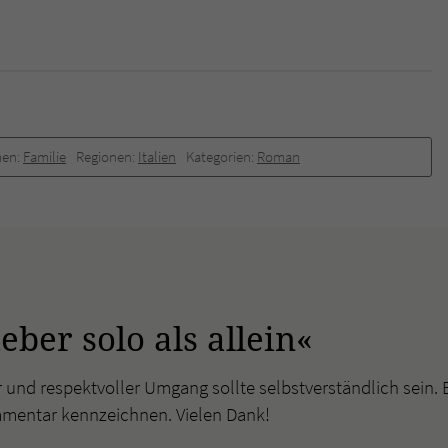
überprüfen.
en:
Familie
Regionen:
Italien
Kategorien:
Roman
ber solo als allein«
r und respektvoller Umgang sollte selbstverständlich sein. 
mmentar kennzeichnen. Vielen Dank!