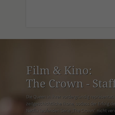
Film & Kino:
The Crown - Staff
Die Queen in ihrer vordergründig repräsentativ
zeitgeschichtliche Ikone, sodass der Erfolg de
Netflix laufenden Serie „The Crown“ nicht ver