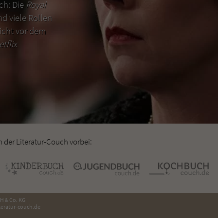
uch: Die
Royal
d viele Rollen
icht vor dem
etflix
der Literatur-Couch vorbei:
H & Co. KG
eratur-couch.de