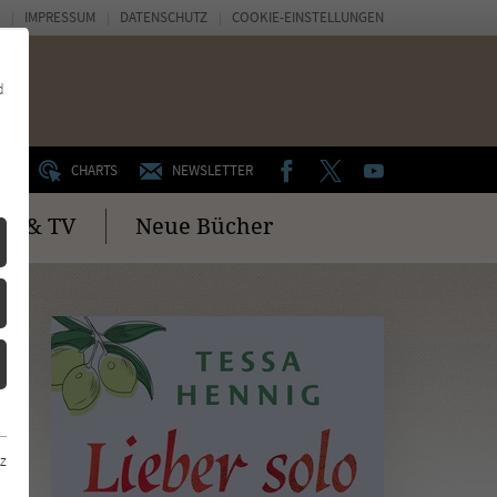
IMPRESSUM
DATENSCHUTZ
COOKIE-EINSTELLUNGEN
d
FACEBOOK
TWITTER
YOUTUBE
UM
CHARTS
NEWSLETTER
no & TV
Neue Bücher
z