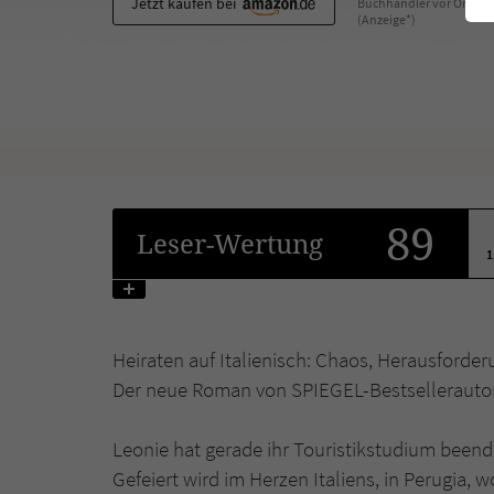
Jetzt kaufen bei
Buchhändler vor Ort
(Anzeige*)
89
Leser
-Wertung
1
Heiraten auf Italienisch: Chaos, Herausforde
Der neue Roman von SPIEGEL-Bestsellerautor
Leonie hat gerade ihr Touristikstudium beend
Gefeiert wird im Herzen Italiens, in Perugia, 