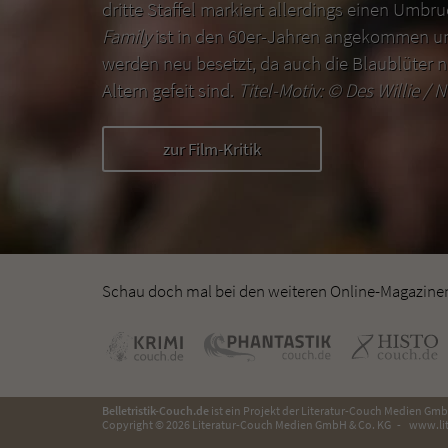
dritte Staffel markiert allerdings einen Umbr
Family
ist in den 60er-Jahren angekommen un
werden neu besetzt, da auch die Blaublüter n
Altern gefeit sind.
Titel-Motiv: ©
Des Willie / N
zur Film-Kritik
Schau doch mal bei den weiteren Online-Magazinen 
Belletristik-Couch.de
ist ein Projekt der
Literatur-Couch Medien Gmb
Copyright © 2026 Literatur-Couch Medien GmbH & Co. KG
www.lit