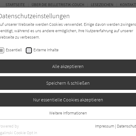
STARTSEITE
ÜBER DIE BELLETRISTIK-COUCH
LESEZEICHEN
KONTAKT
Datenschutzeinstellungen
Auf unserer Webseite werden Cookies verwendet. Einige davon werden zwingen
enötigt, während es uns andere ermöglichen, Ihre Nutzererfahrung auf unserer
ebseite zu verbessern.
FOR
Essentiell
Externe Inhalte
Autor*in
Verlage
Magazin
Ki
Alle akzeptieren
Speichern & schließen
lein
Nur essentielle Cookies akzeptieren
Weitere Informationen
Essentiell
Essentielle Cookies werden für grundlegende Funktionen der Webseite
Powered by
Impressum
|
Datenschut
benötigt. Dadurch ist gewährleistet, dass die Webseite einwandfrei
galinski Cookie Opt In