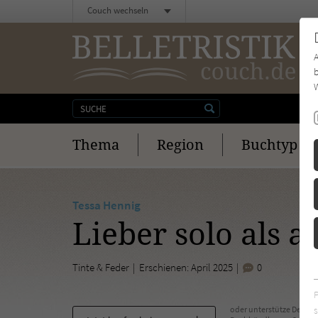
Couch wechseln
b
W
Thema
Region
Buchtyp
Tessa Hennig
Lieber solo als al
Tinte & Feder
Erschienen: April 2025
0
s
oder unterstütze Deinen