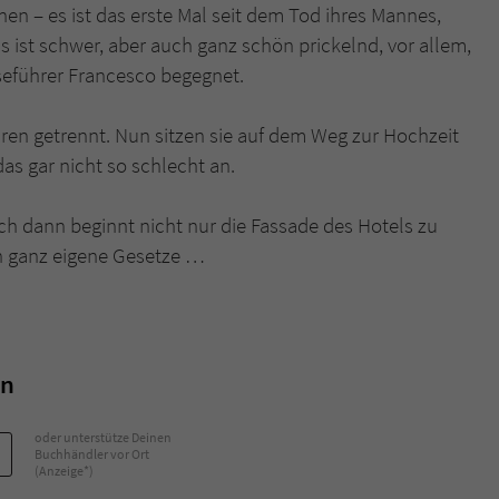
hen – es ist das erste Mal seit dem Tod ihres Mannes,
s ist schwer, aber auch ganz schön prickelnd, vor allem,
Name
tx_pwcomments_ahash
iseführer Francesco begegnet.
Anbieter
Literatur-Couch Medien GmbH & Co. KG
ahren getrennt. Nun sitzen sie auf dem Weg zur Hochzeit
Laufzeit
1 Jahr
das gar nicht so schlecht an.
Zweck
Cookie für Kommentare einzelner Buchtitel
ch dann beginnt nicht nur die Fassade des Hotels zu
n ganz eigene Gesetze …
Name
fe_typo_user
Anbieter
Literatur-Couch Medien GmbH & Co. KG
in
Laufzeit
Session
Dieses Cookie gewährleistet die Kommunikation der
oder unterstütze Deinen
Webseite mit dem Benutzer. Es wird benötigt um z. B.
Buchhändler vor Ort
Zweck
(Anzeige*)
den Sicherheitscode des Kontaktformulars zu