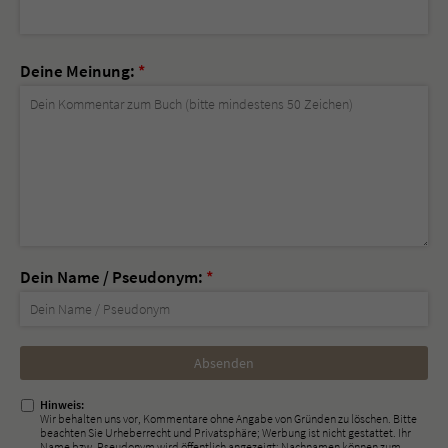
Deine Meinung:
*
Dein Name / Pseudonym:
*
Nicht
ausfüllen!
Hinweis:
Wir behalten uns vor, Kommentare ohne Angabe von Gründen zu löschen. Bitte
beachten Sie Urheberrecht und Privatsphäre; Werbung ist nicht gestattet. Ihr
Name bzw. Pseudonym wird öffentlich angezeigt; Nachnamen können zum