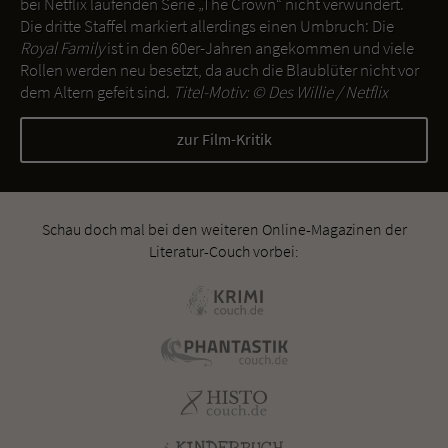
bei Netflix laufenden Serie „The Crown“ nicht verwundert.
Die dritte Staffel markiert allerdings einen Umbruch: Die
Royal Family
ist in den 60er-Jahren angekommen und viele
Rollen werden neu besetzt, da auch die Blaublüter nicht vor
dem Altern gefeit sind.
Titel-Motiv: ©
Des Willie / Netflix
zur Film-Kritik
Schau doch mal bei den weiteren Online-Magazinen der
Literatur-Couch vorbei: