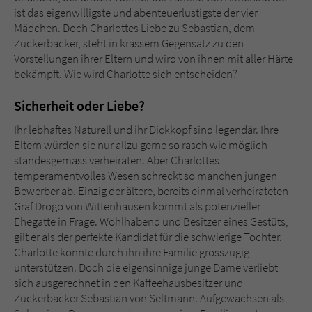
Sicherheitscode des Kontaktformulars zu
ist das eigenwilligste und abenteuerlustigste der vier
überprüfen.
Mädchen. Doch Charlottes Liebe zu Sebastian, dem
Zuckerbäcker, steht in krassem Gegensatz zu den
Vorstellungen ihrer Eltern und wird von ihnen mit aller Härte
bekämpft. Wie wird Charlotte sich entscheiden?
Sicherheit oder Liebe?
Ihr lebhaftes Naturell und ihr Dickkopf sind legendär. Ihre
Eltern würden sie nur allzu gerne so rasch wie möglich
standesgemäss verheiraten. Aber Charlottes
temperamentvolles Wesen schreckt so manchen jungen
Bewerber ab. Einzig der ältere, bereits einmal verheirateten
Graf Drogo von Wittenhausen kommt als potenzieller
Ehegatte in Frage. Wohlhabend und Besitzer eines Gestüts,
gilt er als der perfekte Kandidat für die schwierige Tochter.
Charlotte könnte durch ihn ihre Familie grosszügig
unterstützen. Doch die eigensinnige junge Dame verliebt
sich ausgerechnet in den Kaffeehausbesitzer und
Zuckerbäcker Sebastian von Seltmann. Aufgewachsen als