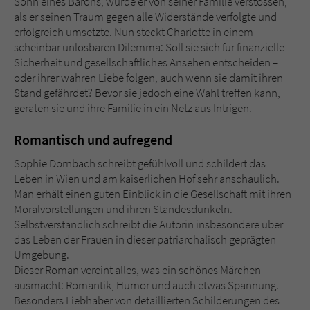
Sohn eines Barons, wurde er von seiner Familie verstossen,
als er seinen Traum gegen alle Widerstände verfolgte und
erfolgreich umsetzte. Nun steckt Charlotte in einem
scheinbar unlösbaren Dilemma: Soll sie sich für finanzielle
Sicherheit und gesellschaftliches Ansehen entscheiden –
oder ihrer wahren Liebe folgen, auch wenn sie damit ihren
Stand gefährdet? Bevor sie jedoch eine Wahl treffen kann,
geraten sie und ihre Familie in ein Netz aus Intrigen.
Romantisch und aufregend
Sophie Dornbach schreibt gefühlvoll und schildert das
Leben in Wien und am kaiserlichen Hof sehr anschaulich.
Man erhält einen guten Einblick in die Gesellschaft mit ihren
Moralvorstellungen und ihren Standesdünkeln.
Selbstverständlich schreibt die Autorin insbesondere über
das Leben der Frauen in dieser patriarchalisch geprägten
Umgebung.
Dieser Roman vereint alles, was ein schönes Märchen
ausmacht: Romantik, Humor und auch etwas Spannung.
Besonders Liebhaber von detaillierten Schilderungen des