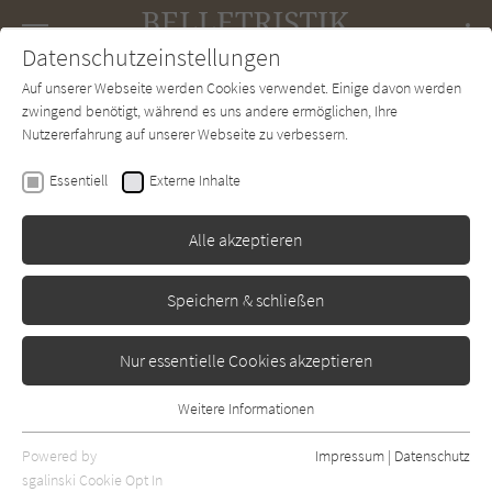
Navigation
Datenschutzeinstellungen
Couch
wechse
Auf unserer Webseite werden Cookies verwendet. Einige davon werden
Forum
Charts
Newsletter
SUCHE
zwingend benötigt, während es uns andere ermöglichen, Ihre
Nutzererfahrung auf unserer Webseite zu verbessern.
Sophie Dornbach
Essentiell
Externe Inhalte
Vienna Passion (Die Wien-
Saga 3)
Alle akzeptieren
Heyne
Erschienen: Mai 2025
0
Speichern & schließen
Nur essentielle Cookies akzeptieren
Weitere Informationen
Essentiell
Essentielle Cookies werden für grundlegende Funktionen der
Powered by
Impressum
|
Datenschutz
Webseite benötigt. Dadurch ist gewährleistet, dass die Webseite
sgalinski Cookie Opt In