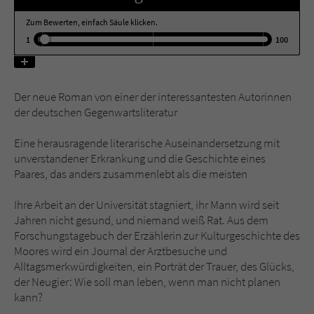
Zum Bewerten, einfach Säule klicken.
Name
tx_pwcomments_ahash
1
100
Anbieter
Literatur-Couch Medien GmbH & Co. KG
Der neue Roman von einer der interessantesten Autorinnen
Laufzeit
1 Jahr
der deutschen Gegenwartsliteratur
Zweck
Cookie für Kommentare einzelner Buchtitel
Eine herausragende literarische Auseinandersetzung mit
unverstandener Erkrankung und die Geschichte eines
Paares, das anders zusammenlebt als die meisten
Name
fe_typo_user
Ihre Arbeit an der Universität stagniert, ihr Mann wird seit
Anbieter
Literatur-Couch Medien GmbH & Co. KG
Jahren nicht gesund, und niemand weiß Rat. Aus dem
Forschungstagebuch der Erzählerin zur Kulturgeschichte des
Laufzeit
Session
Moores wird ein Journal der Arztbesuche und
Alltagsmerkwürdigkeiten, ein Porträt der Trauer, des Glücks,
Dieses Cookie gewährleistet die
der Neugier: Wie soll man leben, wenn man nicht planen
Kommunikation der Webseite mit dem
kann?
Zweck
Benutzer. Es wird benötigt um z. B. den