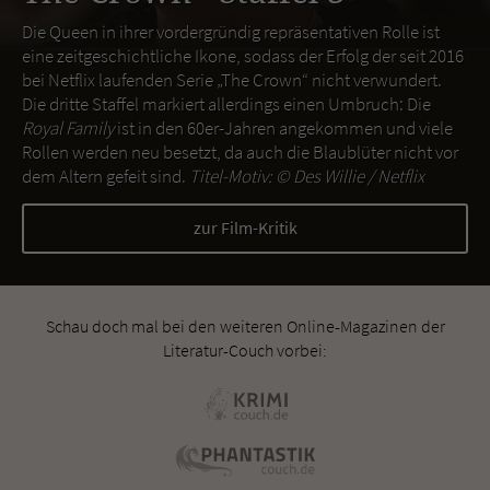
Die Queen in ihrer vordergründig repräsentativen Rolle ist
eine zeitgeschichtliche Ikone, sodass der Erfolg der seit 2016
bei Netflix laufenden Serie „The Crown“ nicht verwundert.
Die dritte Staffel markiert allerdings einen Umbruch: Die
Royal Family
ist in den 60er-Jahren angekommen und viele
Rollen werden neu besetzt, da auch die Blaublüter nicht vor
dem Altern gefeit sind.
Titel-Motiv: ©
Des Willie / Netflix
zur Film-Kritik
Schau doch mal bei den weiteren Online-Magazinen der
Literatur-Couch vorbei: