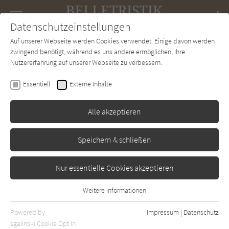
Navigation
Datenschutzeinstellungen
Couch
wechse
Auf unserer Webseite werden Cookies verwendet. Einige davon werden
Forum
Charts
Newsletter
SUCHE
zwingend benötigt, während es uns andere ermöglichen, Ihre
Nutzererfahrung auf unserer Webseite zu verbessern.
Mercedes Lauenstein
Essentiell
Externe Inhalte
Zuschauen und Winken
Alle akzeptieren
Blumenbar
Erschienen: Februar 2025
0
Speichern & schließen
Nur essentielle Cookies akzeptieren
Weitere Informationen
Essentiell
Essentielle Cookies werden für grundlegende Funktionen der
Powered by
Impressum
|
Datenschutz
Webseite benötigt. Dadurch ist gewährleistet, dass die Webseite
sgalinski Cookie Opt In