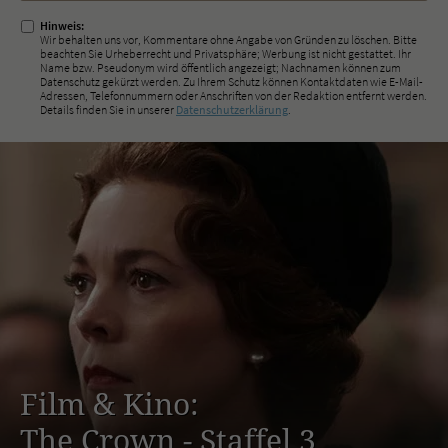
Hinweis:
Wir behalten uns vor, Kommentare ohne Angabe von Gründen zu löschen. Bitte
beachten Sie Urheberrecht und Privatsphäre; Werbung ist nicht gestattet. Ihr
Name bzw. Pseudonym wird öffentlich angezeigt; Nachnamen können zum
Datenschutz gekürzt werden. Zu Ihrem Schutz können Kontaktdaten wie E-Mail-
Adressen, Telefonnummern oder Anschriften von der Redaktion entfernt werden.
Details finden Sie in unserer
Datenschutzerklärung
.
Film & Kino:
The Crown - Staffel 3