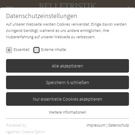
Navigation
Datenschutzeinstellungen
Couch
wechse
Auf unserer Webseite werden Cookies verwendet. Einige davon werden
Forum
Charts
Newsletter
SUCHE
zwingend benötigt, während es uns andere ermöglichen, Ihre
Nutzererfahrung auf unserer Webseite zu verbessern.
Yeon Somin
Essentiell
Externe Inhalte
Jeongmin töpfert das Glück
Alle akzeptieren
C. Bertelsmann
Erschienen: November 2024
0
Speichern & schließen
Nur essentielle Cookies akzeptieren
Weitere Informationen
Essentiell
Essentielle Cookies werden für grundlegende Funktionen der
Powered by
Impressum
|
Datenschutz
Webseite benötigt. Dadurch ist gewährleistet, dass die Webseite
sgalinski Cookie Opt In