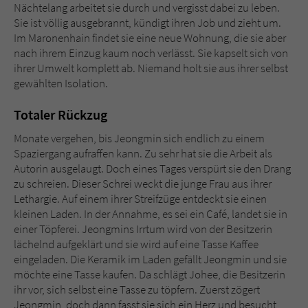
Sicherheitscode des Kontaktformulars zu
Nächtelang arbeitet sie durch und vergisst dabei zu leben.
überprüfen.
Sie ist völlig ausgebrannt, kündigt ihren Job und zieht um.
Im Maronenhain findet sie eine neue Wohnung, die sie aber
nach ihrem Einzug kaum noch verlässt. Sie kapselt sich von
ihrer Umwelt komplett ab. Niemand holt sie aus ihrer selbst
gewählten Isolation.
Totaler Rückzug
Monate vergehen, bis Jeongmin sich endlich zu einem
Spaziergang aufraffen kann. Zu sehr hat sie die Arbeit als
Autorin ausgelaugt. Doch eines Tages verspürt sie den Drang
zu schreien. Dieser Schrei weckt die junge Frau aus ihrer
Lethargie. Auf einem ihrer Streifzüge entdeckt sie einen
kleinen Laden. In der Annahme, es sei ein Café, landet sie in
einer Töpferei. Jeongmins Irrtum wird von der Besitzerin
lächelnd aufgeklärt und sie wird auf eine Tasse Kaffee
eingeladen. Die Keramik im Laden gefällt Jeongmin und sie
möchte eine Tasse kaufen. Da schlägt Johee, die Besitzerin
ihr vor, sich selbst eine Tasse zu töpfern. Zuerst zögert
Jeongmin, doch dann fasst sie sich ein Herz und besucht