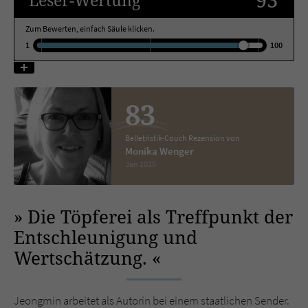
Zum Bewerten, einfach Säule klicken.
Name
tx_pwcomments_ahash
1
100
Anbieter
Literatur-Couch Medien GmbH & Co. KG
Laufzeit
1 Jahr
83
Zweck
Cookie für Kommentare einzelner Buchtitel
Belletristik-Couch Rezension von
Monika Wenger
Jan 2025
Name
fe_typo_user
Anbieter
Literatur-Couch Medien GmbH & Co. KG
Die Töpferei als Treffpunkt der
Entschleunigung und
Laufzeit
Session
Wertschätzung.
Dieses Cookie gewährleistet die
Kommunikation der Webseite mit dem
Zweck
Benutzer. Es wird benötigt um z. B. den
Jeongmin arbeitet als Autorin bei einem staatlichen Sender.