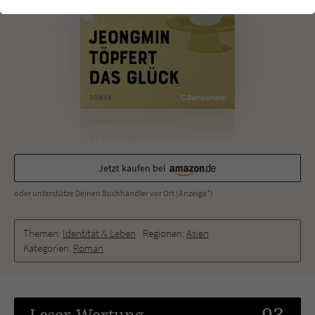
einwandfrei funktioniert.
Cookie-Informationen
Name
cookie_optin
Anbieter
Literatur-Couch Medien GmbH & Co. KG
Externe Inhalte
Wir verwenden auf unserer Website externe Inhalte, um Ihnen
Laufzeit
1 Jahr
zusätzliche Informationen anzubieten. Mit dem Laden der externen
Inhalte akzeptieren Sie die Datenschutzerklärung von YouTube
Wird benutzt, um Ihre Einstellungen für zur
(https://policies.google.com/privacy?hl=de).
Zweck
Verwendung von Cookies auf dieser Website
zu speichern.
Jetzt kaufen bei
oder unterstütze Deinen Buchhändler vor Ort (Anzeige*)
Name
tx_thrating_pi1_AnonymousRating_#
Themen:
Identität & Leben
Regionen:
Asien
Anbieter
Literatur-Couch Medien GmbH & Co. KG
Kategorien:
Roman
Laufzeit
59 Jahre
Zweck
Cookie für die Bewertung einzelner Buchtitel
93
Leser
-Wertung