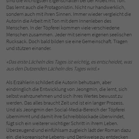
sind die wichtigsten Eigenschaften bei der Arbeit mit Ton.
Das lernt auch die Protagonistin. Nicht nur handwerklich,
sondern auch mit ihren Sinnen. Immer wieder vergleicht die
Autorin die Arbeit mit Ton mit dem Innenleben des
Menschen. In der Töpferei kommen viele verschiedene
Menschen zusammen. Jeder mit seinem eigenen seelischen
Rucksack. Doch bald bilden sie eine Gemeinschaft. Tragen
und stützen einander.
«Das erste Lächeln des Tages ist wichtig, es entscheidet, was
aus den Dutzenden Lächeln des Tages wird.»
Als Erzählerin schildert die Autorin behutsam, aber
eindringlich die Entwicklung von Jeongmin, die lernt, sich
selbst wahrzunehmen und sich ihres Wertes bewusst zu
werden. Das alles braucht Zeit und ist ein langer Prozess.
Und als Jeongmin den Social-Media-Bereich der Töpferei
übernimmt und damit ihre Schreibblockade überwindet,
fügt sich ein weiterer wichtiger Schritt in ihrem Leben.
Überzeugend und einfühlsam zugleich lädt der Roman dazu
ein, die koreanische Lebens- und Denkweise zu entdecken