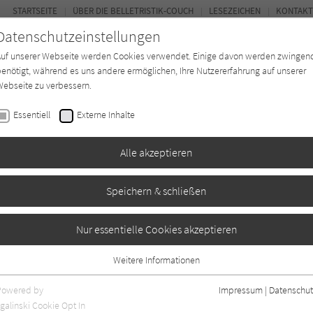
STARTSEITE
ÜBER DIE BELLETRISTIK-COUCH
LESEZEICHEN
KONTAKT
Datenschutzeinstellungen
Auf unserer Webseite werden Cookies verwendet. Einige davon werden zwingen
enötigt, während es uns andere ermöglichen, Ihre Nutzererfahrung auf unserer
ebseite zu verbessern.
FOR
Essentiell
Externe Inhalte
Autor*in
Verlage
Magazin
Ki
Alle akzeptieren
Speichern & schließen
Nur essentielle Cookies akzeptieren
Weitere Informationen
0
Essentiell
Essentielle Cookies werden für grundlegende Funktionen der Webseite
Powered by
Impressum
|
Datenschut
benötigt. Dadurch ist gewährleistet, dass die Webseite einwandfrei
galinski Cookie Opt In