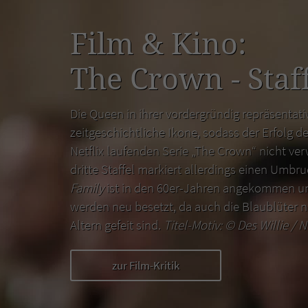
Film & Kino:
The Crown - Staff
Die Queen in ihrer vordergründig repräsentativ
zeitgeschichtliche Ikone, sodass der Erfolg de
Netflix laufenden Serie „The Crown“ nicht ver
dritte Staffel markiert allerdings einen Umbr
Family
ist in den 60er-Jahren angekommen un
werden neu besetzt, da auch die Blaublüter n
Altern gefeit sind.
Titel-Motiv: ©
Des Willie / N
zur Film-Kritik