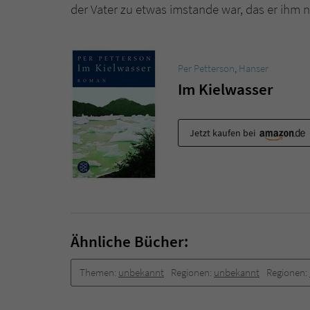
der Vater zu etwas imstande war, das er ihm n
Per Petterson
,
Hanser
Im Kielwasser
Jetzt kaufen bei
Ähnliche Bücher:
Themen:
unbekannt
Regionen:
unbekannt
Regionen: