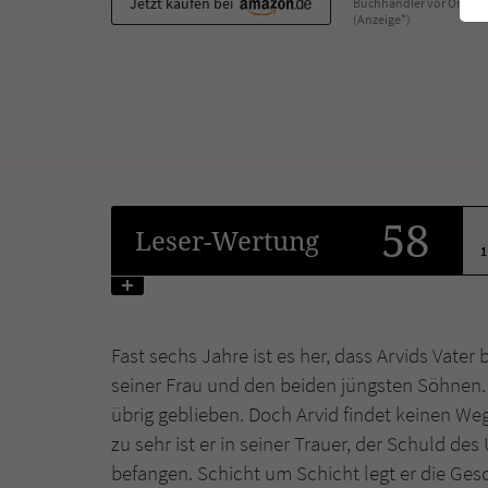
Jetzt kaufen bei
Buchhändler vor Ort
(Anzeige*)
58
Leser
-Wertung
1
Fast sechs Jahre ist es her, dass Arvids Vat
seiner Frau und den beiden jüngsten Söhnen. Nu
übrig geblieben. Doch Arvid findet keinen Weg
zu sehr ist er in seiner Trauer, der Schuld d
befangen. Schicht um Schicht legt er die Gesc