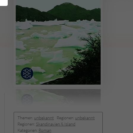
Themen:
unbekannt
Regionen:
unbekannt
Regionen:
Skandinavien & Island
Kategorien:
Roman