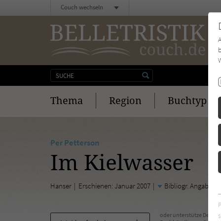
Couch wechseln
b
W
Thema
Region
Buchtyp
Per Petterson
Im Kielwasser
Hanser
Erschienen: Januar 2007
Bibliogr. Angaben
s
oder unterstütze Deinen