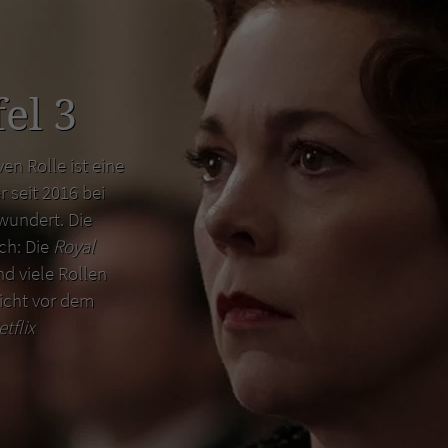
el 3
en Rolle ist eine
r seit 2016 bei
wundert. Die
uch: Die
Royal
d viele Rollen
icht vor dem
etflix