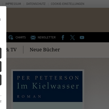
IMPRESSUM
DATENSCHUTZ
COOKIE-EINSTELLUNGEN
d
FACEBOOK
TWITTER
YOUTUBE
UM
CHARTS
NEWSLETTER
no & TV
Neue Bücher
z