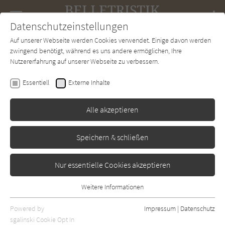
Navigation
Datenschutzeinstellungen
Couch
wechse
Auf unserer Webseite werden Cookies verwendet. Einige davon werden
Forum
Charts
Newsletter
SUCHE
zwingend benötigt, während es uns andere ermöglichen, Ihre
Nutzererfahrung auf unserer Webseite zu verbessern.
Amy Neff
Essentiell
Externe Inhalte
Warte auf mich am Meer
Alle akzeptieren
Penguin
Erschienen: Juli 2024
1
Speichern & schließen
Nur essentielle Cookies akzeptieren
Weitere Informationen
Essentiell
Essentielle Cookies werden für grundlegende Funktionen der
Powered by
Impressum
|
Datenschutz
Webseite benötigt. Dadurch ist gewährleistet, dass die Webseite
sgalinski Cookie Opt In