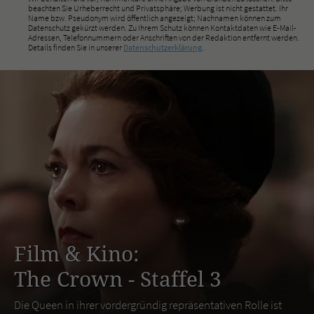
beachten Sie Urheberrecht und Privatsphäre; Werbung ist nicht gestattet. Ihr
Name bzw. Pseudonym wird öffentlich angezeigt; Nachnamen können zum
Datenschutz gekürzt werden. Zu Ihrem Schutz können Kontaktdaten wie E-Mail-
Adressen, Telefonnummern oder Anschriften von der Redaktion entfernt werden.
Details finden Sie in unserer
Datenschutzerklärung
.
Film & Kino:
The Crown - Staffel 3
Die Queen in ihrer vordergründig repräsentativen Rolle ist