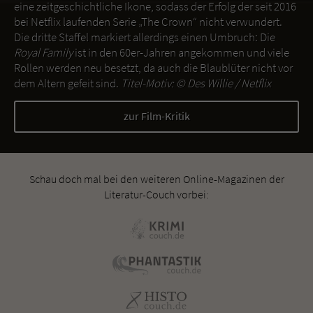
eine zeitgeschichtliche Ikone, sodass der Erfolg der seit 2016
bei Netflix laufenden Serie „The Crown“ nicht verwundert.
Die dritte Staffel markiert allerdings einen Umbruch: Die
Royal Family
ist in den 60er-Jahren angekommen und viele
Rollen werden neu besetzt, da auch die Blaublüter nicht vor
dem Altern gefeit sind.
Titel-Motiv: ©
Des Willie / Netflix
zur Film-Kritik
Schau doch mal bei den weiteren Online-Magazinen der
Literatur-Couch vorbei: