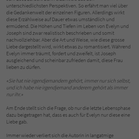
unterschiedlichsten Perspektiven. So erfährt man viel über
die Gedankenwelt der einzelnen Figuren. Allerdings wirkt
diese Erzählweise auf Dauer etwas umständlich und
ermüdend. Die Höhen und Tiefen im Leben von Evelyn und
Joseph sind zwar realistisch beschrieben und somit
nachvollziehbar. Aber die Art und Weise, wie diese grosse
Liebe dargestellt wird, wirkt etwas zu romantisiert. Während
Evelyn immer träumt, fordert und zweifelt, ist Joseph
ausgleichend und scheinbar zufrieden damit, diese Frau
lieben zu dürfen.
«Sie hat nie irgendjemandem gehört, immer nur sich selbst,
und ich habe nie irgendjemand anderem gehört als immer
nur ihr.»
Am Ende stellt sich die Frage, ob nur die letzte Lebensphase
dazu beigetragen hat, dass es auch für Evelyn nur diese eine
Liebe gab.
Immer wieder verliert sich die Autorin in langatmige