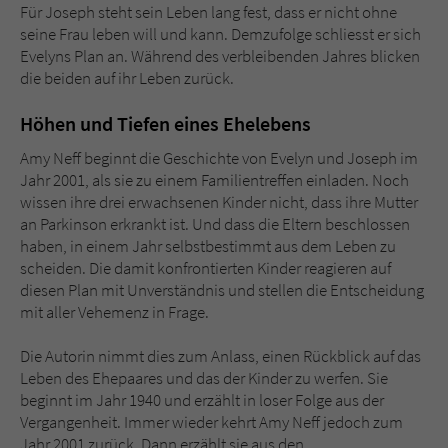
Für Joseph steht sein Leben lang fest, dass er nicht ohne
seine Frau leben will und kann. Demzufolge schliesst er sich
Evelyns Plan an. Während des verbleibenden Jahres blicken
die beiden auf ihr Leben zurück.
Höhen und Tiefen eines Ehelebens
Amy Neff beginnt die Geschichte von Evelyn und Joseph im
Jahr 2001, als sie zu einem Familientreffen einladen. Noch
wissen ihre drei erwachsenen Kinder nicht, dass ihre Mutter
an Parkinson erkrankt ist. Und dass die Eltern beschlossen
haben, in einem Jahr selbstbestimmt aus dem Leben zu
scheiden. Die damit konfrontierten Kinder reagieren auf
diesen Plan mit Unverständnis und stellen die Entscheidung
mit aller Vehemenz in Frage.
Die Autorin nimmt dies zum Anlass, einen Rückblick auf das
Leben des Ehepaares und das der Kinder zu werfen. Sie
beginnt im Jahr 1940 und erzählt in loser Folge aus der
Vergangenheit. Immer wieder kehrt Amy Neff jedoch zum
Jahr 2001 zurück. Dann erzählt sie aus den