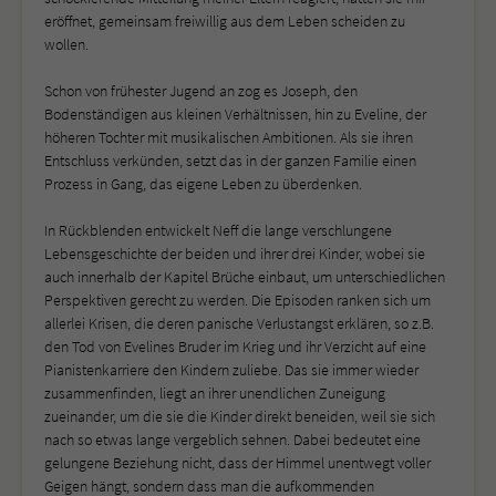
eröffnet, gemeinsam freiwillig aus dem Leben scheiden zu
wollen.
Schon von frühester Jugend an zog es Joseph, den
Bodenständigen aus kleinen Verhältnissen, hin zu Eveline, der
höheren Tochter mit musikalischen Ambitionen. Als sie ihren
Entschluss verkünden, setzt das in der ganzen Familie einen
Prozess in Gang, das eigene Leben zu überdenken.
In Rückblenden entwickelt Neff die lange verschlungene
Lebensgeschichte der beiden und ihrer drei Kinder, wobei sie
auch innerhalb der Kapitel Brüche einbaut, um unterschiedlichen
Perspektiven gerecht zu werden. Die Episoden ranken sich um
allerlei Krisen, die deren panische Verlustangst erklären, so z.B.
den Tod von Evelines Bruder im Krieg und ihr Verzicht auf eine
Pianistenkarriere den Kindern zuliebe. Das sie immer wieder
zusammenfinden, liegt an ihrer unendlichen Zuneigung
zueinander, um die sie die Kinder direkt beneiden, weil sie sich
nach so etwas lange vergeblich sehnen. Dabei bedeutet eine
gelungene Beziehung nicht, dass der Himmel unentwegt voller
Geigen hängt, sondern dass man die aufkommenden