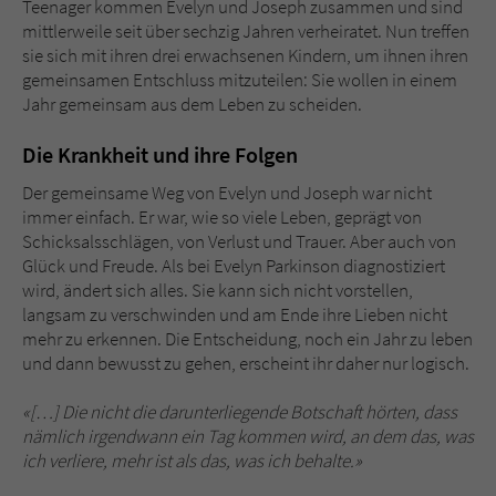
Teenager kommen Evelyn und Joseph zusammen und sind
Sicherheitscode des Kontaktformulars zu
mittlerweile seit über sechzig Jahren verheiratet. Nun treffen
überprüfen.
sie sich mit ihren drei erwachsenen Kindern, um ihnen ihren
gemeinsamen Entschluss mitzuteilen: Sie wollen in einem
Jahr gemeinsam aus dem Leben zu scheiden.
Die Krankheit und ihre Folgen
Der gemeinsame Weg von Evelyn und Joseph war nicht
immer einfach. Er war, wie so viele Leben, geprägt von
Schicksalsschlägen, von Verlust und Trauer. Aber auch von
Glück und Freude. Als bei Evelyn Parkinson diagnostiziert
wird, ändert sich alles. Sie kann sich nicht vorstellen,
langsam zu verschwinden und am Ende ihre Lieben nicht
mehr zu erkennen. Die Entscheidung, noch ein Jahr zu leben
und dann bewusst zu gehen, erscheint ihr daher nur logisch.
«[…] Die nicht die darunterliegende Botschaft hörten, dass
nämlich irgendwann ein Tag kommen wird, an dem das, was
ich verliere, mehr ist als das, was ich behalte.»