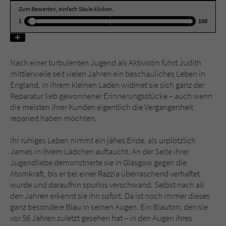
Zum Bewerten, einfach Säule klicken.
1
100
Name
tx_pwcomments_ahash
Anbieter
Literatur-Couch Medien GmbH & Co. KG
Nach einer turbulenten Jugend als Aktivistin führt Judith
Laufzeit
1 Jahr
mittlerweile seit vielen Jahren ein beschauliches Leben in
England. In ihrem kleinen Laden widmet sie sich ganz der
Zweck
Cookie für Kommentare einzelner Buchtitel
Reparatur lieb gewonnener Erinnerungsstücke – auch wenn
die meisten ihrer Kunden eigentlich die Vergangenheit
repariert haben möchten.
Name
fe_typo_user
Ihr ruhiges Leben nimmt ein jähes Ende, als urplötzlich
Anbieter
Literatur-Couch Medien GmbH & Co. KG
James in ihrem Lädchen auftaucht. An der Seite ihrer
Jugendliebe demonstrierte sie in Glasgow gegen die
Atomkraft, bis er bei einer Razzia überraschend verhaftet
Laufzeit
Session
wurde und daraufhin spurlos verschwand. Selbst nach all
den Jahren erkennt sie ihn sofort. Da ist noch immer dieses
Dieses Cookie gewährleistet die
ganz besondere Blau in seinen Augen. Ein Blauton, den sie
Kommunikation der Webseite mit dem
vor 56 Jahren zuletzt gesehen hat – in den Augen ihres
Zweck
Benutzer. Es wird benötigt um z. B. den