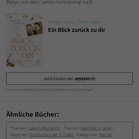
Babys, von dem James nicht einmal weiß …
Sicherheitscode des Kontaktformulars zu
überprüfen.
Anstey, Harris
,
Tinte & Feder
Ein Blick zurück zu dir
Jetzt kaufen bei
oder unterstütze Deinen Buchhändler vor Ort (Anzeige*)
Ähnliche Bücher:
Themen:
Liebe & Romantik
Themen:
Identität & Leben
Regionen:
Großbritannien & Irland
Kategorien:
Roman