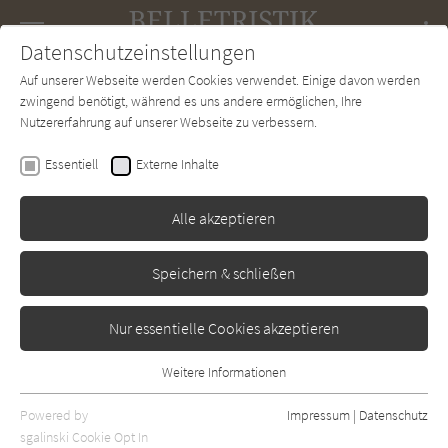
Navigation
Datenschutzeinstellungen
Couch
wechse
Auf unserer Webseite werden Cookies verwendet. Einige davon werden
Forum
Charts
Newsletter
SUCHE
zwingend benötigt, während es uns andere ermöglichen, Ihre
Nutzererfahrung auf unserer Webseite zu verbessern.
Anstey, Harris
Essentiell
Externe Inhalte
Ein Blick zurück zu dir
Alle akzeptieren
Tinte & Feder
Erschienen: März 2024
0
Speichern & schließen
Nur essentielle Cookies akzeptieren
Weitere Informationen
Essentiell
Essentielle Cookies werden für grundlegende Funktionen der
Powered by
Impressum
|
Datenschutz
Webseite benötigt. Dadurch ist gewährleistet, dass die Webseite
sgalinski Cookie Opt In