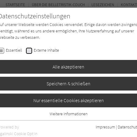
STARTSEITE
ÜBER DIE BELLETRISTIK-COUCH
LESEZEICHEN
KONTAKT
Datenschutzeinstellungen
Auf unserer Webseite werden Cookies verwendet. Einige davon werden zwingen
enötigt, während es uns andere ermöglichen, Ihre Nutzererfahrung auf unserer
ebseite zu verbessern.
FOR
Essentiell
Externe Inhalte
Autor*in
Verlage
Magazin
Ki
Alle akzeptieren
Speichern & schließen
Freundinnen
Nur essentielle Cookies akzeptieren
Weitere Informationen
Essentiell
Essentielle Cookies werden für grundlegende Funktionen der Webseite
Powered by
Impressum
|
Datenschut
benötigt. Dadurch ist gewährleistet, dass die Webseite einwandfrei
galinski Cookie Opt In