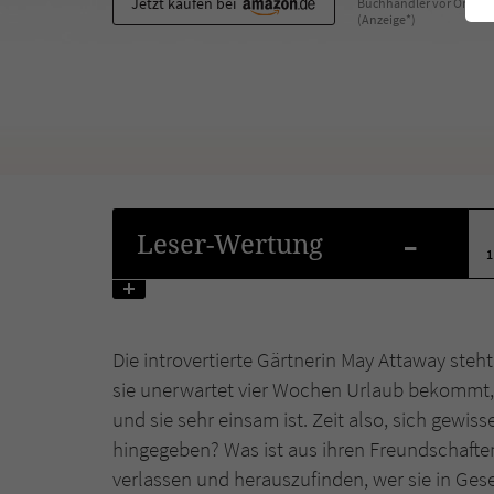
Jetzt kaufen bei
Buchhändler vor Ort
(Anzeige*)
-
Leser
-Wertung
1
Die introvertierte Gärtnerin May Attaway steh
sie unerwartet vier Wochen Urlaub bekommt, 
und sie sehr einsam ist. Zeit also, sich gewis
hingegeben? Was ist aus ihren Freundschafte
verlassen und herauszufinden, wer sie in Gese