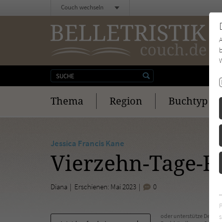
Couch wechseln
b
W
Thema
Region
Buchtyp
Jessica Francis Kane
Vierzehn-Tage-
Diana
Erschienen: Mai 2023
0
s
oder unterstütze Deinen