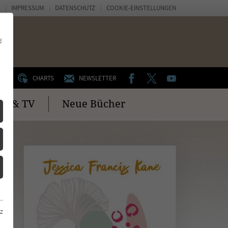
IMPRESSUM
DATENSCHUTZ
COOKIE-EINSTELLUNGEN
d
FACEBOOK
TWITTER
YOUTUBE
UM
CHARTS
NEWSLETTER
no & TV
Neue Bücher
z