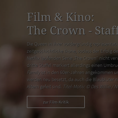
Film & Kino:
The Crown - Staff
Die Queen in ihrer vordergründig repräsentativ
zeitgeschichtliche Ikone, sodass der Erfolg de
Netflix laufenden Serie „The Crown“ nicht ver
dritte Staffel markiert allerdings einen Umbr
Family
ist in den 60er-Jahren angekommen un
werden neu besetzt, da auch die Blaublüter n
Altern gefeit sind.
Titel-Motiv: ©
Des Willie / N
zur Film-Kritik