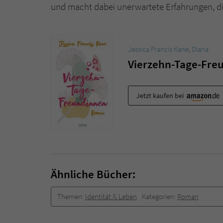
und macht dabei unerwartete Erfahrungen, die
Jessica Francis Kane
,
Diana
Vierzehn-Tage-Fre
Jetzt kaufen bei
Ähnliche Bücher:
Themen:
Identität & Leben
Kategorien:
Roman