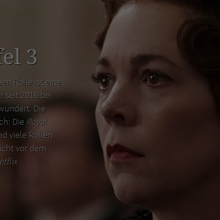
el 3
en Rolle ist eine
r seit 2016 bei
wundert. Die
uch: Die
Royal
d viele Rollen
icht vor dem
etflix