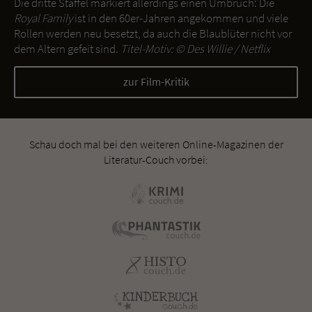
Die dritte Staffel markiert allerdings einen Umbruch: Die
Royal Family
ist in den 60er-Jahren angekommen und viele
Rollen werden neu besetzt, da auch die Blaublüter nicht vor
dem Altern gefeit sind.
Titel-Motiv: ©
Des Willie / Netflix
zur Film-Kritik
Schau doch mal bei den weiteren Online-Magazinen der
Literatur-Couch vorbei: