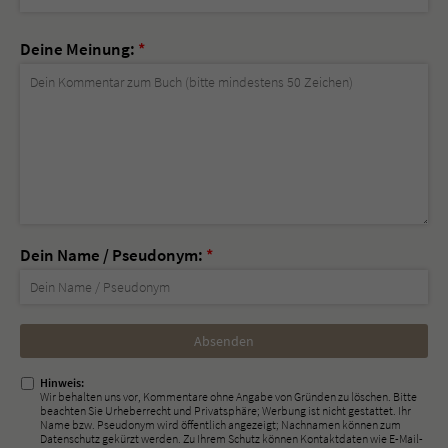
Deine Meinung:
*
Dein Name / Pseudonym:
*
Nicht
ausfüllen!
Hinweis:
Wir behalten uns vor, Kommentare ohne Angabe von Gründen zu löschen. Bitte
beachten Sie Urheberrecht und Privatsphäre; Werbung ist nicht gestattet. Ihr
Name bzw. Pseudonym wird öffentlich angezeigt; Nachnamen können zum
Datenschutz gekürzt werden. Zu Ihrem Schutz können Kontaktdaten wie E-Mail-