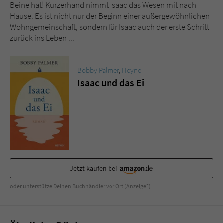
Sicherheitscode des Kontaktformulars zu
Beine hat! Kurzerhand nimmt Isaac das Wesen mit nach
überprüfen.
Hause. Es ist nicht nur der Beginn einer außergewöhnlichen
Wohngemeinschaft, sondern für Isaac auch der erste Schritt
zurück ins Leben ...
Bobby Palmer
,
Heyne
Isaac und das Ei
Jetzt kaufen bei
oder unterstütze Deinen Buchhändler vor Ort (Anzeige*)