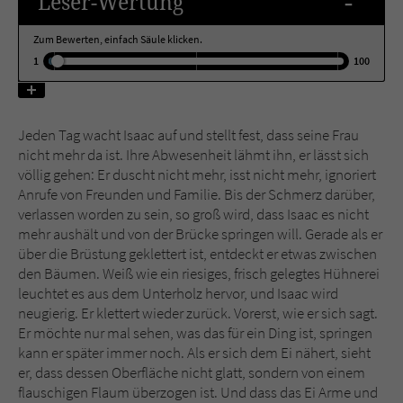
-
Leser
-Wertung
Zum Bewerten, einfach Säule klicken.
Name
tx_pwcomments_ahash
1
100
Anbieter
Literatur-Couch Medien GmbH & Co. KG
Laufzeit
1 Jahr
Jeden Tag wacht Isaac auf und stellt fest, dass seine Frau
nicht mehr da ist. Ihre Abwesenheit lähmt ihn, er lässt sich
Zweck
Cookie für Kommentare einzelner Buchtitel
völlig gehen: Er duscht nicht mehr, isst nicht mehr, ignoriert
Anrufe von Freunden und Familie. Bis der Schmerz darüber,
verlassen worden zu sein, so groß wird, dass Isaac es nicht
Name
fe_typo_user
mehr aushält und von der Brücke springen will. Gerade als er
über die Brüstung geklettert ist, entdeckt er etwas zwischen
Anbieter
Literatur-Couch Medien GmbH & Co. KG
den Bäumen. Weiß wie ein riesiges, frisch gelegtes Hühnerei
leuchtet es aus dem Unterholz hervor, und Isaac wird
Laufzeit
Session
neugierig. Er klettert wieder zurück. Vorerst, wie er sich sagt.
Er möchte nur mal sehen, was das für ein Ding ist, springen
Dieses Cookie gewährleistet die
kann er später immer noch. Als er sich dem Ei nähert, sieht
Kommunikation der Webseite mit dem
er, dass dessen Oberfläche nicht glatt, sondern von einem
Zweck
Benutzer. Es wird benötigt um z. B. den
flauschigen Flaum überzogen ist. Und dass das Ei Arme und