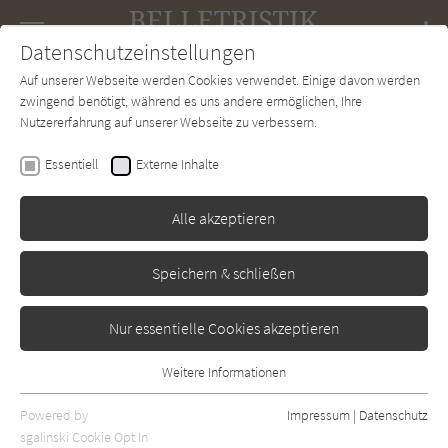
Navigation
Datenschutzeinstellungen
Couch
wechse
Auf unserer Webseite werden Cookies verwendet. Einige davon werden
Forum
Charts
Newsletter
SUCHE
zwingend benötigt, während es uns andere ermöglichen, Ihre
Nutzererfahrung auf unserer Webseite zu verbessern.
Bobby Palmer
Essentiell
Externe Inhalte
Isaac und das Ei
Alle akzeptieren
Heyne
Erschienen: Juni 2023
0
Speichern & schließen
Nur essentielle Cookies akzeptieren
Weitere Informationen
Essentiell
Essentielle Cookies werden für grundlegende Funktionen der
Powered by
Impressum
|
Datenschutz
Webseite benötigt. Dadurch ist gewährleistet, dass die Webseite
sgalinski Cookie Opt In