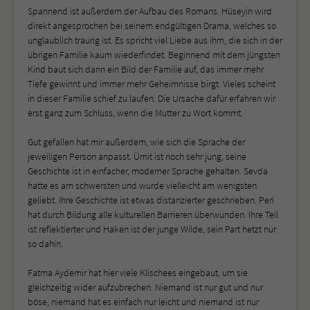
Spannend ist außerdem der Aufbau des Romans. Hüseyin wird
direkt angesprochen bei seinem endgültigen Drama, welches so
unglaublich traurig ist. Es spricht viel Liebe aus ihm, die sich in der
übrigen Familie kaum wiederfindet. Beginnend mit dem jüngsten
Kind baut sich dann ein Bild der Familie auf, das immer mehr
Tiefe gewinnt und immer mehr Geheimnisse birgt. Vieles scheint
in dieser Familie schief zu laufen. Die Ursache dafür erfahren wir
erst ganz zum Schluss, wenn die Mutter zu Wort kommt.
Gut gefallen hat mir außerdem, wie sich die Sprache der
jeweiligen Person anpasst. Ümit ist noch sehr jung, seine
Geschichte ist in einfacher, moderner Sprache gehalten. Sevda
hatte es am schwersten und wurde vielleicht am wenigsten
geliebt. Ihre Geschichte ist etwas distanzierter geschrieben. Peri
hat durch Bildung alle kulturellen Barrieren überwunden. Ihre Teil
ist reflektierter und Haken ist der junge Wilde, sein Part hetzt nur
so dahin.
Fatma Aydemir hat hier viele Klischees eingebaut, um sie
gleichzeitig wider aufzubrechen. Niemand ist nur gut und nur
böse, niemand hat es einfach nur leicht und niemand ist nur