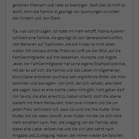
geliebten Ehemann und Vater zu beerdigen. Doch das ist nicht so
leicht, denn die Familie ist geprägt von Spannungen zwischen
den Kindern und den Eltern.
Tja, was soll ich sagen. Ich hatte mir mehr erhofft. Fatma Aydemir
schildert eine Familie, die geprägt ist vom Generationenkonflikt,
vom Beharren auf Traditionen, die die Kinder so nicht leben
wollen. Mit überaus dichter Präzision wirft sie den Blick auf die
Familienmitglieder, auf ihre Gedanken, Wünsche und Ängste.
Jedes der Familienmitglieder hat seine eigene Erzählperspektive,
mit der es auf sich, die Familie und das Leben im Allgemeinen
blickt Dabei entstehen durchaus sehr ergreifende Bilder, die mich
berührten und bewegten. Von Ümit, der sich verliebt, aber dem
alle sagen, dass es eine solche Liebe nicht gibt, nicht geben darf.
Von Sevda, die alles erreicht zu haben scheint, doch die alleine
dasteht mit ihrem Restaurant, ihren zwei Kindern und die um
jeden Preis verhindern will, dass sie wird wie ihre Mutter. Einer
Mutter, der sie vieles vorwirft, einer Mutter, mit der sie sich nicht
mehr annähern kann. Peri, die wegging von der Familie, aber
dabei eine Liebe verloren hat und die sich jetzt sehnt nach
Hingabe und Zuneigung. Hakan, der immer wieder die falschen