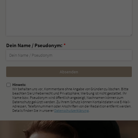
Dein Name / Pseudonym:
*
Nicht
ausfüllen!
Hinweis:
Wir behalten uns vor, Kommentare ohne Angabe von Gründen zu löschen. Bitte
beachten Sie Urheberrecht und Privatsphäre; Werbung ist nicht gestattet. Ihr
Name bzw. Pseudonym wird öffentlich angezeigt; Nachnamen können zum
Datenschutz gekürzt werden. Zu Ihrem Schutz können Kontaktdaten wie E-Mail-
Adressen, Telefonnummern oder Anschriften von der Redaktion entfernt werden.
Details finden Sie in unserer
Datenschutzerklärung
.