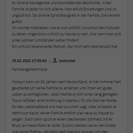
Es ist eine bewegende und erschütternde Geschichte. In der
Familie ist jeder für sich alleine. Man erfüllt Erwartungen und ist
unglücklich. Da ist eine Sprachlosigkeit in der Familie, die keinem
guttut.
Ich konnte miterleben, wie es sich anfühlt, zwischen den Kulturen
zu leben, nirgendwo wirklich zu Hause zu sein. Wie kann man sich
unter solchen Umständen selber finden?
Ein wirklich lesenswerter Roman, der mich sehr beeindruckt hat.
19.02.2022 17:05:43
nonostar
Familiengeheimnisse
Hüseyin kam vor 30 Jahren nach Deutschland, er hat immmer hart
gearbeitet um seine Familie zu ernähren und ihnen ein gutes
Leben zu ermöglichen. Jetzt möchte er sich einen lang gehegten
Traum erfüllen, eine Wohnung in Istanbul, für die Zeit der Rente,
für den Lebensabend wie man so schön sagt. Alles ist bereit, er
steht kurz davor, seiner Familie endlich das neue zu Hause zu
zeigen. Doch dann spürt er einen stechenden Schmerz ind er
Brust, ein Herzinfarkt er stirbt. Zurück bleiben seine vier Kinder
und seine Ehefrau, die jetzt nach Istanbul müssen um den