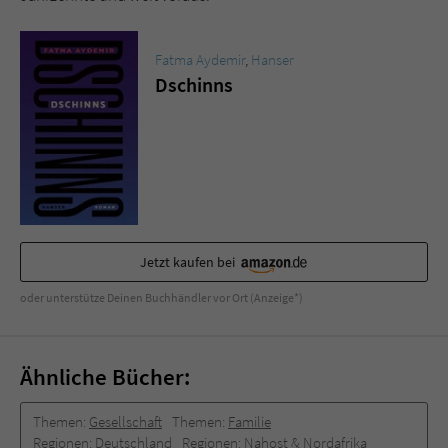
Sicherheitscode des Kontaktformulars zu
überprüfen.
Fatma Aydemir
,
Hanser
Dschinns
Jetzt kaufen bei
oder unterstütze Deinen Buchhändler vor Ort (Anzeige*)
Ähnliche Bücher:
Themen:
Gesellschaft
Themen:
Familie
Regionen:
Deutschland
Regionen:
Nahost & Nordafrika