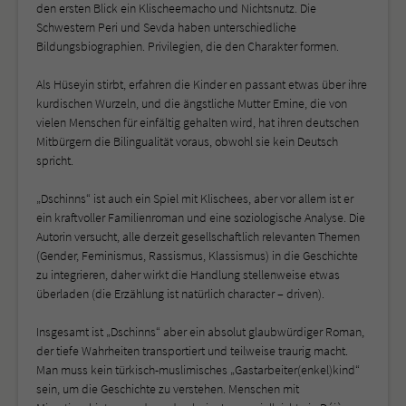
den ersten Blick ein Klischeemacho und Nichtsnutz. Die
Schwestern Peri und Sevda haben unterschiedliche
Bildungsbiographien. Privilegien, die den Charakter formen.
Als Hüseyin stirbt, erfahren die Kinder en passant etwas über ihre
kurdischen Wurzeln, und die ängstliche Mutter Emine, die von
vielen Menschen für einfältig gehalten wird, hat ihren deutschen
Mitbürgern die Bilingualität voraus, obwohl sie kein Deutsch
spricht.
„Dschinns“ ist auch ein Spiel mit Klischees, aber vor allem ist er
ein kraftvoller Familienroman und eine soziologische Analyse. Die
Autorin versucht, alle derzeit gesellschaftlich relevanten Themen
(Gender, Feminismus, Rassismus, Klassismus) in die Geschichte
zu integrieren, daher wirkt die Handlung stellenweise etwas
überladen (die Erzählung ist natürlich character – driven).
Insgesamt ist „Dschinns“ aber ein absolut glaubwürdiger Roman,
der tiefe Wahrheiten transportiert und teilweise traurig macht.
Man muss kein türkisch-muslimisches „Gastarbeiter(enkel)kind“
sein, um die Geschichte zu verstehen. Menschen mit