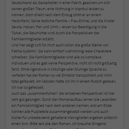
Deutschland als Gastarbeiter in einer Fabrik geackert um sich
seinen großen Traum, eine Wohnung in Istanbul leisten zu
können, doch direkt nach dem Einzug stirbt er an einem
Herzinfarkt. Seine restliche Familie – Frau Emine, und die Kinder
Sevda, Hakan, Peri und Ümit – reisen zur Beerdigung in die
Türkei, die Geschichte wird durch die Perspektiven der
Familienmitglieder erzählt.
Und hier zeigt sich für mich auch schon die große Stärke von
Fatma Aydemir: Sie kann einfach wahnsinnig reale Charaktere
schreiben. Die Familienmitglieder sind alle so komplexe
Individuen und es gab keine Perspektive, nicht ich nicht großartig
fand. Ohne irgendwie in kitschige oder blumige Sprache zu
verfallen hat der Roman so viel Emotion transportiert und mich
total gefesselt. Am liebsten hätte ich ihn in einem Rutsch gelesen,
ich war so gefesselt.
Auch das „zusammenführen“ der einzelnen Perspektiven ist hier
sehr gut gelungen. Durch den Romanaufbau lernen die Lesenden
ein Familienmitglied nach dem anderen kennen, erst am Ende
können alle Puzzleteile zusammengesetzt werden und auch
bisher für unbedeutend gehaltene Kleinigkeiten ergeben plötzlich
einen Sinn. Bitte lest alle den Roman, ich brauche Dringend