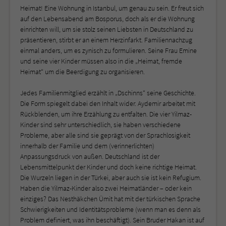
Heimat! Eine Wohnung in Istanbul, um genau zu sein. Er freut sich
auf den Lebensabend am Bosporus, doch als er die Wohnung
einrichten will, um sie stolz seinen Liebsten in Deutschland zu
präsentieren, stirbt er an einem Herzinfarkt. Familiennachzug
einmal anders, um es zynisch zu formulieren. Seine Frau Emine
und seine vier Kinder müssen also in die „Heimat, fremde
Heimat“ um die Beerdigung zu organisieren.
Jedes Familienmitglied erzählt in „Dschinns“ seine Geschichte.
Die Form spiegelt dabei den Inhalt wider. Aydemir arbeitet mit
Rückblenden, um ihre Erzählung zu entfalten. Die vier Yilmaz-
Kinder sind sehr unterschiedlich, sie haben verschiedene
Probleme, aber alle sind sie geprägt von der Sprachlosigkeit
innerhalb der Familie und dem (verinnerlichten)
Anpassungsdruck von außen. Deutschland ist der
Lebensmittelpunkt der Kinder und doch keine richtige Heimat.
Die Wurzeln liegen in der Türkei, aber auch sie ist kein Refugium.
Haben die Yilmaz-Kinder also zwei Heimatländer – oder kein
einziges? Das Nesthäkchen Ümit hat mit der türkischen Sprache
Schwierigkeiten und Identitätsprobleme (wenn man es denn als
Problem definiert, was ihn beschäftigt). Sein Bruder Hakan ist auf