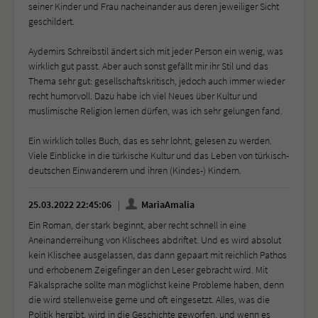
seiner Kinder und Frau nacheinander aus deren jeweiliger Sicht
geschildert.
Aydemirs Schreibstil ändert sich mit jeder Person ein wenig, was
wirklich gut passt. Aber auch sonst gefällt mir ihr Stil und das
Thema sehr gut: gesellschaftskritisch, jedoch auch immer wieder
recht humorvoll. Dazu habe ich viel Neues über Kultur und
muslimische Religion lernen dürfen, was ich sehr gelungen fand.
Ein wirklich tolles Buch, das es sehr lohnt, gelesen zu werden.
Viele Einblicke in die türkische Kultur und das Leben von türkisch-
deutschen Einwanderern und ihren (Kindes-) Kindern.
25.03.2022 22:45:06
MariaAmalia
Ein Roman, der stark beginnt, aber recht schnell in eine
Aneinanderreihung von Klischees abdriftet. Und es wird absolut
kein Klischee ausgelassen, das dann gepaart mit reichlich Pathos
und erhobenem Zeigefinger an den Leser gebracht wird. Mit
Fäkalsprache sollte man möglichst keine Probleme haben, denn
die wird stellenweise gerne und oft eingesetzt. Alles, was die
Politik hergibt, wird in die Geschichte geworfen, und wenn es