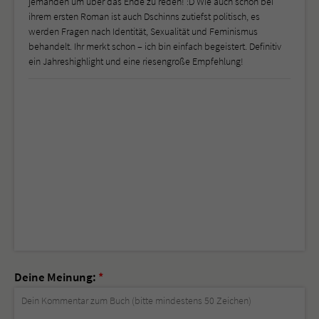
jemanden um über das Ende zu reden! :D Wie auch schon bei
ihrem ersten Roman ist auch Dschinns zutiefst politisch, es
werden Fragen nach Identität, Sexualität und Feminismus
behandelt. Ihr merkt schon – ich bin einfach begeistert. Definitiv
ein Jahreshighlight und eine riesengroße Empfehlung!
Deine Meinung:
*