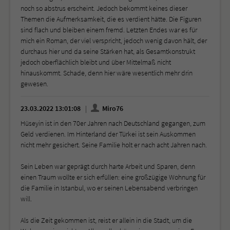
noch so abstrus erscheint. Jedoch bekommt keines dieser
Themen die Aufmerksamkeit, die es verdient hätte. Die Figuren
sind flach und bleiben einem fremd. Letzten Endes war es für
mich ein Roman, der viel verspricht, jedoch wenig davon hält, der
durchaus hier und da seine Stärken hat, als Gesamtkonstrukt
jedoch oberflächlich bleibt und über Mittelmaß nicht
hinauskommt. Schade, denn hier wäre wesentlich mehr drin
gewesen.
23.03.2022 13:01:08
Miro76
Hüseyin ist in den 70er Jahren nach Deutschland gegangen, zum
Geld verdienen. Im Hinterland der Türkei ist sein Auskommen
nicht mehr gesichert. Seine Familie holt er nach acht Jahren nach.
Sein Leben war geprägt durch harte Arbeit und Sparen, denn
einen Traum wollte er sich erfüllen: eine großzügige Wohnung für
die Familie in Istanbul, wo er seinen Lebensabend verbringen
will.
Als die Zeit gekommen ist, reist er allein in die Stadt, um die