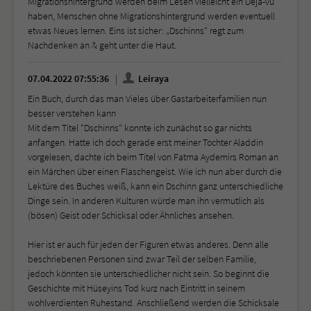
Migrationshintergrund werden beim Lesen vielleicht ein Déjà-vu
haben, Menschen ohne Migrationshintergrund werden eventuell
etwas Neues lernen. Eins ist sicher: „Dschinns“ regt zum
Nachdenken an & geht unter die Haut.
07.04.2022 07:55:36
Leiraya
Ein Buch, durch das man Vieles über Gastarbeiterfamilien nun
besser verstehen kann
Mit dem Titel “Dschinns“ konnte ich zunächst so gar nichts
anfangen. Hatte ich doch gerade erst meiner Tochter Aladdin
vorgelesen, dachte ich beim Titel von Fatma Aydemirs Roman an
ein Märchen über einen Flaschengeist. Wie ich nun aber durch die
Lektüre des Buches weiß, kann ein Dschinn ganz unterschiedliche
Dinge sein. In anderen Kulturen würde man ihn vermutlich als
(bösen) Geist oder Schicksal oder Ähnliches ansehen.
Hier ist er auch für jeden der Figuren etwas anderes. Denn alle
beschriebenen Personen sind zwar Teil der selben Familie,
jedoch könnten sie unterschiedlicher nicht sein. So beginnt die
Geschichte mit Hüseyins Tod kurz nach Eintritt in seinem
wohlverdienten Ruhestand. Anschließend werden die Schicksale