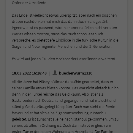
Opfer der Umstände.
Das Ende ist vielleicht etwas überspitzt, aber nach ein bisschen
drüber nachdenken hat mich das dann doch nicht gestört.
Irgendwie ist es passend, wird hier aber natürlich nicht verraten.
Wer es wissen möchte, muss das Buch schon lesen. Ich
verspreche, es bietet tiefe Einblicke in die türkische Kultur, in die
Sorgen und Nöte migrierter Menschen und der 2. Generation.
Es wird auf jeden Fall den Horizont der Leser*innen erweitern!
18.03.2022 16:18:48
buecherwurm1310
All die Jahre hat Hüseyin Yilmaz daraufhin gearbeitet, dass er
seiner Familie etwas bieten konnte. Das war nicht einfach für ihn,
denn in der Türkei reichte das Geld kaum. Also ist er als
Gastarbeiter nach Deutschland gegangen und hat malocht und
ständig Geld zurückgelegt für später. Doch nun steht die Rente
bevor und er hat sich eine Eigentumswohnung in Istanbul
geleistet. Er ist zunächst alleine nach Istanbul gekommen, um zu
sehen, ob alles in Ordnung ist. Doch dann stirbt er gleich am
ersten Tag in der neuen Wohnung am Herzinfarkt. Die Familie