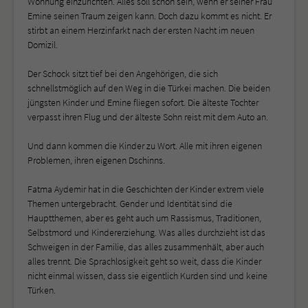
Wohnung einzurichten. Alles soll schön sein, wenn er seiner Frau
Emine seinen Traum zeigen kann. Doch dazu kommt es nicht. Er
stirbt an einem Herzinfarkt nach der ersten Nacht im neuen
Domizil.
Der Schock sitzt tief bei den Angehörigen, die sich
schnellstmöglich auf den Weg in die Türkei machen. Die beiden
jüngsten Kinder und Emine fliegen sofort. Die älteste Tochter
verpasst ihren Flug und der älteste Sohn reist mit dem Auto an.
Und dann kommen die Kinder zu Wort. Alle mit ihren eigenen
Problemen, ihren eigenen Dschinns.
Fatma Aydemir hat in die Geschichten der Kinder extrem viele
Themen untergebracht. Gender und Identität sind die
Hauptthemen, aber es geht auch um Rassismus, Traditionen,
Selbstmord und Kindererziehung. Was alles durchzieht ist das
Schweigen in der Familie, das alles zusammenhält, aber auch
alles trennt. Die Sprachlosigkeit geht so weit, dass die Kinder
nicht einmal wissen, dass sie eigentlich Kurden sind und keine
Türken.