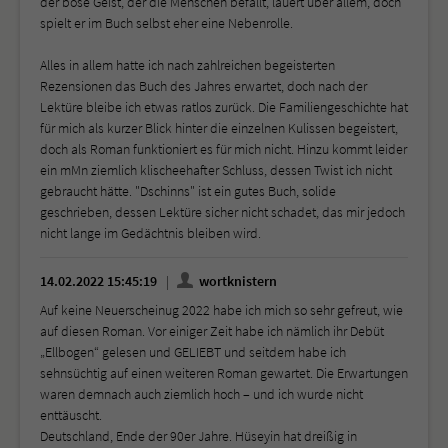
der böse Geist, der die Menschen befällt, lauert über allem, doch
spielt er im Buch selbst eher eine Nebenrolle.
Alles in allem hatte ich nach zahlreichen begeisterten
Rezensionen das Buch des Jahres erwartet, doch nach der
Lektüre bleibe ich etwas ratlos zurück. Die Familiengeschichte hat
für mich als kurzer Blick hinter die einzelnen Kulissen begeistert,
doch als Roman funktioniert es für mich nicht. Hinzu kommt leider
ein mMn ziemlich klischeehafter Schluss, dessen Twist ich nicht
gebraucht hätte. "Dschinns" ist ein gutes Buch, solide
geschrieben, dessen Lektüre sicher nicht schadet, das mir jedoch
nicht lange im Gedächtnis bleiben wird.
14.02.2022 15:45:19
wortknistern
Auf keine Neuerscheinug 2022 habe ich mich so sehr gefreut, wie
auf diesen Roman. Vor einiger Zeit habe ich nämlich ihr Debüt
„Ellbogen“ gelesen und GELIEBT und seitdem habe ich
sehnsüchtig auf einen weiteren Roman gewartet. Die Erwartungen
waren demnach auch ziemlich hoch – und ich wurde nicht
enttäuscht.
Deutschland, Ende der 90er Jahre. Hüseyin hat dreißig in