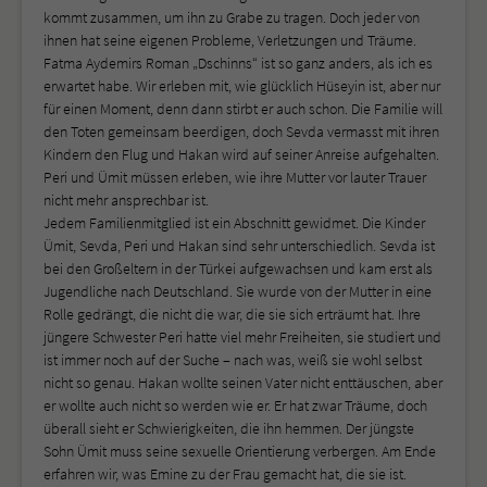
kommt zusammen, um ihn zu Grabe zu tragen. Doch jeder von
ihnen hat seine eigenen Probleme, Verletzungen und Träume.
Fatma Aydemirs Roman „Dschinns“ ist so ganz anders, als ich es
erwartet habe. Wir erleben mit, wie glücklich Hüseyin ist, aber nur
für einen Moment, denn dann stirbt er auch schon. Die Familie will
den Toten gemeinsam beerdigen, doch Sevda vermasst mit ihren
Kindern den Flug und Hakan wird auf seiner Anreise aufgehalten.
Peri und Ümit müssen erleben, wie ihre Mutter vor lauter Trauer
nicht mehr ansprechbar ist.
Jedem Familienmitglied ist ein Abschnitt gewidmet. Die Kinder
Ümit, Sevda, Peri und Hakan sind sehr unterschiedlich. Sevda ist
bei den Großeltern in der Türkei aufgewachsen und kam erst als
Jugendliche nach Deutschland. Sie wurde von der Mutter in eine
Rolle gedrängt, die nicht die war, die sie sich erträumt hat. Ihre
jüngere Schwester Peri hatte viel mehr Freiheiten, sie studiert und
ist immer noch auf der Suche – nach was, weiß sie wohl selbst
nicht so genau. Hakan wollte seinen Vater nicht enttäuschen, aber
er wollte auch nicht so werden wie er. Er hat zwar Träume, doch
überall sieht er Schwierigkeiten, die ihn hemmen. Der jüngste
Sohn Ümit muss seine sexuelle Orientierung verbergen. Am Ende
erfahren wir, was Emine zu der Frau gemacht hat, die sie ist.