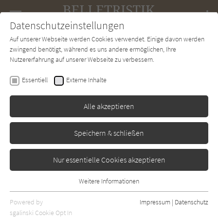
Navigation
Datenschutzeinstellungen
Couch
wechse
Auf unserer Webseite werden Cookies verwendet. Einige davon werden
Forum
Charts
Newsletter
SUCHE
zwingend benötigt, während es uns andere ermöglichen, Ihre
Nutzererfahrung auf unserer Webseite zu verbessern.
Fatma Aydemir
Essentiell
Externe Inhalte
Dschinns
Alle akzeptieren
Hanser
Erschienen: Februar 2022
Bibliogr. Angaben
7
Speichern & schließen
Nur essentielle Cookies akzeptieren
Weitere Informationen
Essentiell
Essentielle Cookies werden für grundlegende Funktionen der
Powered by
Impressum
|
Datenschutz
Webseite benötigt. Dadurch ist gewährleistet, dass die Webseite
sgalinski Cookie Opt In