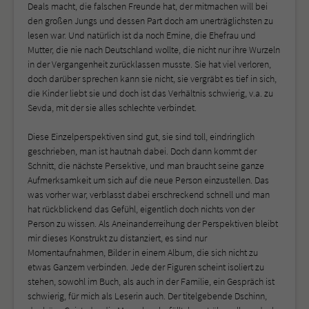
Deals macht, die falschen Freunde hat, der mitmachen will bei
den großen Jungs und dessen Part doch am unerträglichsten zu
lesen war. Und natürlich ist da noch Emine, die Ehefrau und
Mutter, die nie nach Deutschland wollte, die nicht nur ihre Wurzeln
in der Vergangenheit zurücklassen musste. Sie hat viel verloren,
doch darüber sprechen kann sie nicht, sie vergräbt es tief in sich,
die Kinder liebt sie und doch ist das Verhältnis schwierig, v.a. zu
Sevda, mit der sie alles schlechte verbindet.
Diese Einzelperspektiven sind gut, sie sind toll, eindringlich
geschrieben, man ist hautnah dabei. Doch dann kommt der
Schnitt, die nächste Persektive, und man braucht seine ganze
Aufmerksamkeit um sich auf die neue Person einzustellen. Das
was vorher war, verblasst dabei erschreckend schnell und man
hat rückblickend das Gefühl, eigentlich doch nichts von der
Person zu wissen. Als Aneinanderreihung der Perspektiven bleibt
mir dieses Konstrukt zu distanziert, es sind nur
Momentaufnahmen, Bilder in einem Album, die sich nicht zu
etwas Ganzem verbinden. Jede der Figuren scheint isoliert zu
stehen, sowohl im Buch, als auch in der Familie, ein Gespräch ist
schwierig, für mich als Leserin auch. Der titelgebende Dschinn,