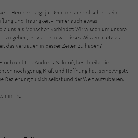
ke J. Hermsen sagt ja: Denn melancholisch zu sein
Name
tx_pwcomments_ahash
iflung und Traurigkeit - immer auch etwas
die uns als Menschen verbindet: Wir wissen um unsere
Anbieter
Literatur-Couch Medien GmbH & Co. KG
de zu gehen, verwandeln wir dieses Wissen in etwas
Laufzeit
1 Jahr
r, das Vertrauen in besser Zeiten zu haben?
Zweck
Cookie für Kommentare einzelner Buchtitel
Bloch und Lou Andreas-Salomé, beschreibt sie
nsch noch genug Kraft und Hoffnung hat, seine Ängste
Name
fe_typo_user
e Beziehung zu sich selbst und der Welt aufzubauen.
Anbieter
Literatur-Couch Medien GmbH & Co. KG
te nimmt.
Laufzeit
Session
Dieses Cookie gewährleistet die Kommunikation der
Webseite mit dem Benutzer. Es wird benötigt um z. B.
Zweck
den Sicherheitscode des Kontaktformulars zu