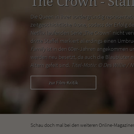
The Crown - Staff
Die Queen in ihrer vordergründig repräsentativ
zeitgeschichtliche Ikone, sodass der Erfolg de
Netflix laufenden Serie „The Crown“ nicht ver
dritte Staffel markiert allerdings einen Umbr
Family
ist in den 60er-Jahren angekommen un
werden neu besetzt, da auch die Blaublüter n
Altern gefeit sind.
Titel-Motiv: ©
Des Willie / N
zur Film-Kritik
Schau doch mal bei den weiteren Online-Magazinen 