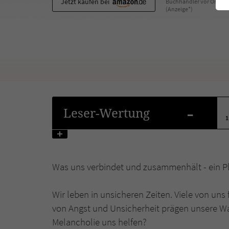
Jetzt kaufen bei
Buchhändler vor Ort
(Anzeige*)
-
Leser
-Wertung
1
Was uns verbindet und zusammenhält - ein Plä
Wir leben in unsicheren Zeiten. Viele von uns
von Angst und Unsicherheit prägen unsere W
Melancholie uns helfen?