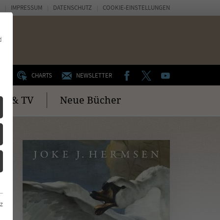
IMPRESSUM
DATENSCHUTZ
COOKIE-EINSTELLUNGEN
d
FACEBOOK
TWITTER
YOUTUBE
UM
CHARTS
NEWSLETTER
no & TV
Neue Bücher
z