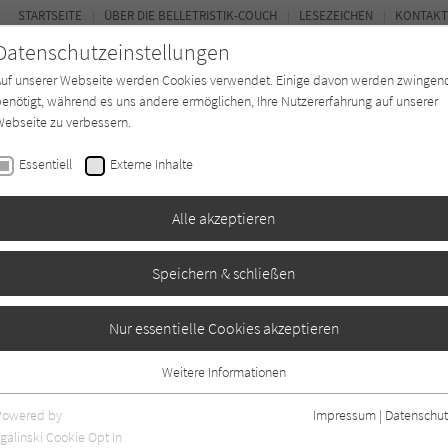
STARTSEITE
ÜBER DIE BELLETRISTIK-COUCH
LESEZEICHEN
KONTAKT
Datenschutzeinstellungen
Auf unserer Webseite werden Cookies verwendet. Einige davon werden zwingen
enötigt, während es uns andere ermöglichen, Ihre Nutzererfahrung auf unserer
ebseite zu verbessern.
FOR
Essentiell
Externe Inhalte
Autor*in
Verlage
Magazin
Ki
Alle akzeptieren
Speichern & schließen
nsicheren Zeiten
Nur essentielle Cookies akzeptieren
Weitere Informationen
Angaben
0
Essentiell
Essentielle Cookies werden für grundlegende Funktionen der Webseite
Powered by
Impressum
|
Datenschut
benötigt. Dadurch ist gewährleistet, dass die Webseite einwandfrei
galinski Cookie Opt In