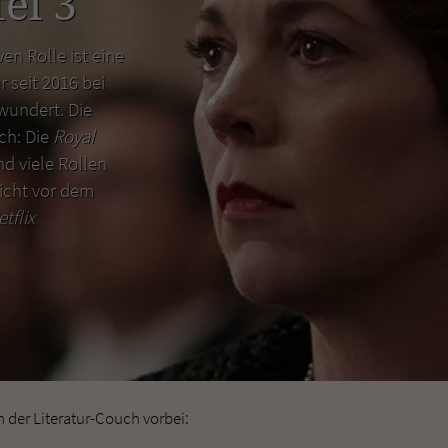
el 3
en Rolle ist eine
r seit 2016 bei
wundert. Die
uch: Die
Royal
d viele Rollen
icht vor dem
etflix
der Literatur-Couch vorbei: