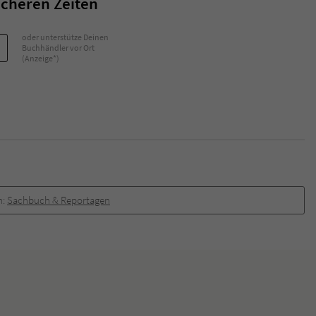
icheren Zeiten
überprüfen.
oder unterstütze Deinen
Buchhändler vor Ort
(Anzeige*)
n:
Sachbuch & Reportagen