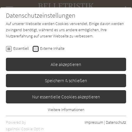
Navigation
Datenschutzeinstellungen
Couch
wechse
Auf unserer Webseite werden Cookies verwendet. Einige davon werden
Forum
Charts
Newsletter
SUCHE
zwingend benötigt, während es uns andere ermöglichen, Ihre
Nutzererfahrung auf unserer Webseite zu verbessern.
Georgia Kaufmann
Essentiell
Externe Inhalte
Die Schneiderin von Paris
Alle akzeptieren
Goldmann
Erschienen: Oktober 2021
Bibliogr. Angaben
0
Speichern & schließen
Nur essentielle Cookies akzeptieren
Weitere Informationen
Essentiell
Essentielle Cookies werden für grundlegende Funktionen der
Powered by
Impressum
|
Datenschutz
Webseite benötigt. Dadurch ist gewährleistet, dass die Webseite
sgalinski Cookie Opt In