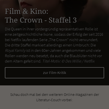
Film & Kino:
The Crown - Staffel 3
Die Queen in ihrer vordergründig repräsentativen Rolle ist
eine zeitgeschichtliche Ikone, sodass der Erfolg der seit 2016
bei Netflix laufenden Serie „The Crown“ nicht verwundert.
Die dritte Staffel markiert allerdings einen Umbruch: Die
Royal Family
ist in den 60er-Jahren angekommen und viele
Rollen werden neu besetzt, da auch die Blaublüter nicht vor
dem Altern gefeit sind.
Titel-Motiv: ©
Des Willie / Netflix
zur Film-Kritik
Schau doch mal bei den weiteren Online-Magazinen der
Literatur-Couch vorbei: