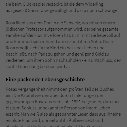
sie beim Glücksspiel verzockt, ist sie dem Widerling
ausgesetzt: Sie wird vergewaltigt und dazu noch schwanger.
Rosa flieht aus dem Dorf in die Schweiz, wo sie von einem
jüdischen Professor aufgenommen wird, der seine gesamte
Familie auf der Flucht verloren hat. Er nimmt sie liebevoll auf
und kümmert sich rührend um sie und ihren Sohn. Doch
Rosa erhofft sich für ihr Kind ein besseres Leben und
beschließt, nach Paris zu gehen und genügend Geld zu
verdienen, um ihren Sohn nachzuholen - ein Entschluss, den
sie ihr Leben lang bereuen wird …
Eine packende Lebensgeschichte
Rosas Vergangenheit nimmt den größten Teil des Buches
ein. Die Kapitel werden aber durch Einleitungen der
gegenwärtigen Rosa aus dem Jahr 1991 begonnen, die einer
bis zum Schluss unbekannten Person von ihrem Leben
erzählt. Man weiß also als gespannter Leser, dass aus ihr eine
resolute Frau wird, die viel auf ihr Äußeres setzt und
abgeklärt auf die Vergangenheit blickt. Der Kontrast