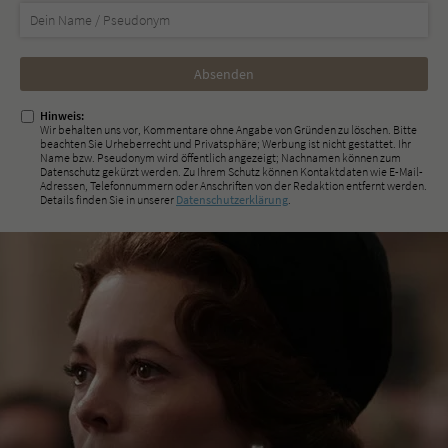
Nicht
ausfüllen!
Hinweis:
Wir behalten uns vor, Kommentare ohne Angabe von Gründen zu löschen. Bitte
beachten Sie Urheberrecht und Privatsphäre; Werbung ist nicht gestattet. Ihr
Name bzw. Pseudonym wird öffentlich angezeigt; Nachnamen können zum
Datenschutz gekürzt werden. Zu Ihrem Schutz können Kontaktdaten wie E-Mail-
Adressen, Telefonnummern oder Anschriften von der Redaktion entfernt werden.
Details finden Sie in unserer
Datenschutzerklärung
.