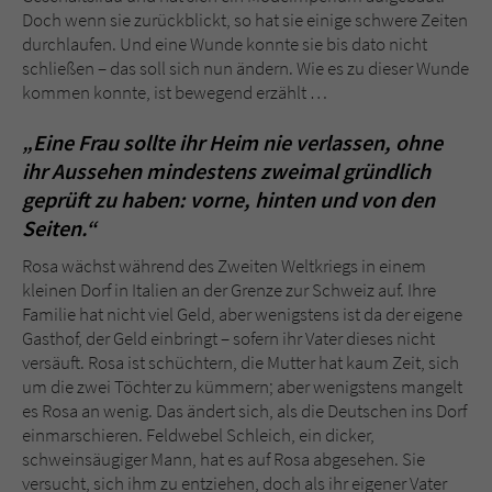
Sicherheitscode des Kontaktformulars zu
Doch wenn sie zurückblickt, so hat sie einige schwere Zeiten
überprüfen.
durchlaufen. Und eine Wunde konnte sie bis dato nicht
schließen – das soll sich nun ändern. Wie es zu dieser Wunde
kommen konnte, ist bewegend erzählt …
„Eine Frau sollte ihr Heim nie verlassen, ohne
ihr Aussehen mindestens zweimal gründlich
geprüft zu haben: vorne, hinten und von den
Seiten.“
Rosa wächst während des Zweiten Weltkriegs in einem
kleinen Dorf in Italien an der Grenze zur Schweiz auf. Ihre
Familie hat nicht viel Geld, aber wenigstens ist da der eigene
Gasthof, der Geld einbringt – sofern ihr Vater dieses nicht
versäuft. Rosa ist schüchtern, die Mutter hat kaum Zeit, sich
um die zwei Töchter zu kümmern; aber wenigstens mangelt
es Rosa an wenig. Das ändert sich, als die Deutschen ins Dorf
einmarschieren. Feldwebel Schleich, ein dicker,
schweinsäugiger Mann, hat es auf Rosa abgesehen. Sie
versucht, sich ihm zu entziehen, doch als ihr eigener Vater