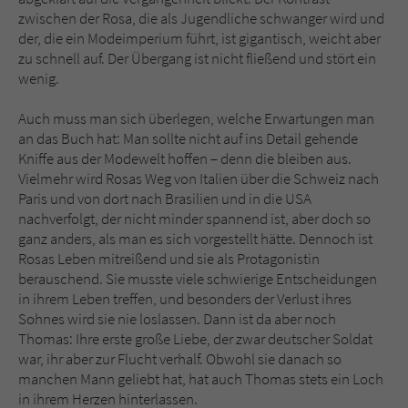
zwischen der Rosa, die als Jugendliche schwanger wird und
der, die ein Modeimperium führt, ist gigantisch, weicht aber
zu schnell auf. Der Übergang ist nicht fließend und stört ein
wenig.
Auch muss man sich überlegen, welche Erwartungen man
an das Buch hat: Man sollte nicht auf ins Detail gehende
Kniffe aus der Modewelt hoffen – denn die bleiben aus.
Vielmehr wird Rosas Weg von Italien über die Schweiz nach
Paris und von dort nach Brasilien und in die USA
nachverfolgt, der nicht minder spannend ist, aber doch so
ganz anders, als man es sich vorgestellt hätte. Dennoch ist
Rosas Leben mitreißend und sie als Protagonistin
berauschend. Sie musste viele schwierige Entscheidungen
in ihrem Leben treffen, und besonders der Verlust ihres
Sohnes wird sie nie loslassen. Dann ist da aber noch
Thomas: Ihre erste große Liebe, der zwar deutscher Soldat
war, ihr aber zur Flucht verhalf. Obwohl sie danach so
manchen Mann geliebt hat, hat auch Thomas stets ein Loch
in ihrem Herzen hinterlassen.