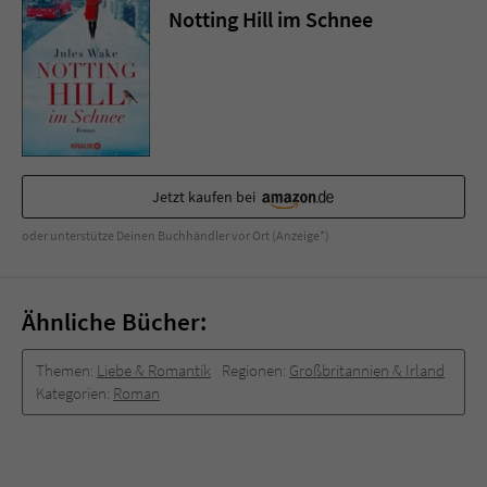
Sicherheitscode des Kontaktformulars zu
Notting Hill im Schnee
überprüfen.
Jetzt kaufen bei
oder unterstütze Deinen Buchhändler vor Ort (Anzeige*)
Ähnliche Bücher:
Themen:
Liebe & Romantik
Regionen:
Großbritannien & Irland
Kategorien:
Roman