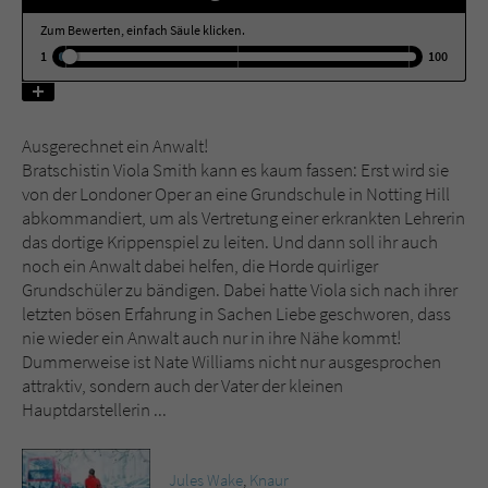
Zum Bewerten, einfach Säule klicken.
Name
tx_pwcomments_ahash
1
100
Anbieter
Literatur-Couch Medien GmbH & Co. KG
Ausgerechnet ein Anwalt!
Laufzeit
1 Jahr
Bratschistin Viola Smith kann es kaum fassen: Erst wird sie
von der Londoner Oper an eine Grundschule in Notting Hill
Zweck
Cookie für Kommentare einzelner Buchtitel
abkommandiert, um als Vertretung einer erkrankten Lehrerin
das dortige Krippenspiel zu leiten. Und dann soll ihr auch
noch ein Anwalt dabei helfen, die Horde quirliger
Name
fe_typo_user
Grundschüler zu bändigen. Dabei hatte Viola sich nach ihrer
letzten bösen Erfahrung in Sachen Liebe geschworen, dass
Anbieter
Literatur-Couch Medien GmbH & Co. KG
nie wieder ein Anwalt auch nur in ihre Nähe kommt!
Dummerweise ist Nate Williams nicht nur ausgesprochen
Laufzeit
Session
attraktiv, sondern auch der Vater der kleinen
Hauptdarstellerin ...
Dieses Cookie gewährleistet die
Kommunikation der Webseite mit dem
Zweck
Benutzer. Es wird benötigt um z. B. den
Jules Wake
,
Knaur