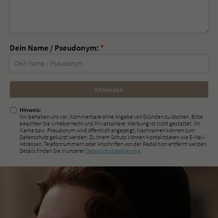
Dein Name / Pseudonym:
*
Nicht
ausfüllen!
Hinweis:
Wir behalten uns vor, Kommentare ohne Angabe von Gründen zu löschen. Bitte
beachten Sie Urheberrecht und Privatsphäre; Werbung ist nicht gestattet. Ihr
Name bzw. Pseudonym wird öffentlich angezeigt; Nachnamen können zum
Datenschutz gekürzt werden. Zu Ihrem Schutz können Kontaktdaten wie E-Mail-
Adressen, Telefonnummern oder Anschriften von der Redaktion entfernt werden.
Details finden Sie in unserer
Datenschutzerklärung
.