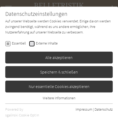
Navigation
Datenschutzeinstellungen
Couch
wechse
Auf unserer Webseite werden Cookies verwendet. Einige davon werden
Forum
Charts
Newsletter
SUCHE
zwingend benötigt, während es uns andere ermöglichen, Ihre
Nutzererfahrung auf unserer Webseite zu verbessern.
Jules Wake
Essentiell
Externe Inhalte
Notting Hill im Schnee
Alle akzeptieren
Knaur
Erschienen: Oktober 2021
Bibliogr. Angaben
0
Speichern & schließen
Nur essentielle Cookies akzeptieren
Weitere Informationen
Essentiell
Essentielle Cookies werden für grundlegende Funktionen der
Powered by
Impressum
|
Datenschutz
Webseite benötigt. Dadurch ist gewährleistet, dass die Webseite
sgalinski Cookie Opt In