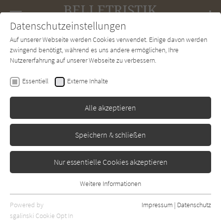
Navigation
Datenschutzeinstellungen
Couch
wechse
Auf unserer Webseite werden Cookies verwendet. Einige davon werden
Forum
Charts
Newsletter
SUCHE
zwingend benötigt, während es uns andere ermöglichen, Ihre
Nutzererfahrung auf unserer Webseite zu verbessern.
Antonio Scurati
Essentiell
Externe Inhalte
M: Der Sohn des
Jahrhunderts
Alle akzeptieren
Klett-Cotta
Erschienen: September 2021
Bibliogr. Angaben
0
Speichern & schließen
Nur essentielle Cookies akzeptieren
Weitere Informationen
Essentiell
Essentielle Cookies werden für grundlegende Funktionen der
Powered by
Impressum
|
Datenschutz
Webseite benötigt. Dadurch ist gewährleistet, dass die Webseite
sgalinski Cookie Opt In