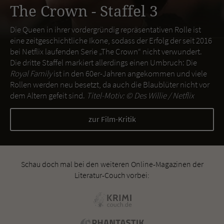
The Crown - Staffel 3
Die Queen in ihrer vordergründig repräsentativen Rolle ist
eine zeitgeschichtliche Ikone, sodass der Erfolg der seit 2016
bei Netflix laufenden Serie „The Crown“ nicht verwundert.
Die dritte Staffel markiert allerdings einen Umbruch: Die
Royal Family
ist in den 60er-Jahren angekommen und viele
Rollen werden neu besetzt, da auch die Blaublüter nicht vor
dem Altern gefeit sind.
Titel-Motiv: ©
Des Willie / Netflix
zur Film-Kritik
Schau doch mal bei den weiteren Online-Magazinen der
Literatur-Couch vorbei: