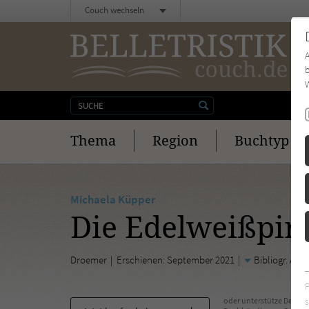
Couch wechseln
b
W
Thema
Region
Buchtyp
Michaela Küpper
Die Edelweißpira
Droemer
Erschienen: September 2021
Bibliogr. An
s
oder unterstütze Deinen