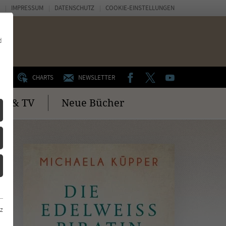
IMPRESSUM
DATENSCHUTZ
COOKIE-EINSTELLUNGEN
d
FACEBOOK
TWITTER
YOUTUBE
UM
CHARTS
NEWSLETTER
no & TV
Neue Bücher
z