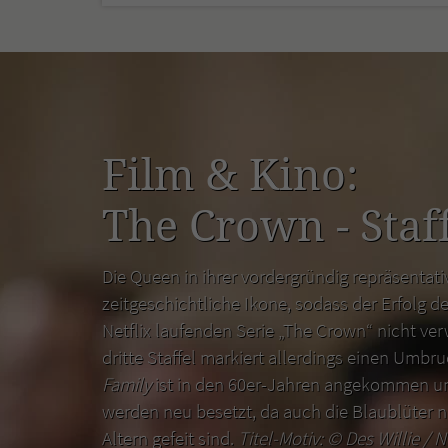
Film & Kino:
The Crown - Staff
Die Queen in ihrer vordergründig repräsentativ
zeitgeschichtliche Ikone, sodass der Erfolg de
Netflix laufenden Serie „The Crown“ nicht ver
dritte Staffel markiert allerdings einen Umbr
Family
ist in den 60er-Jahren angekommen un
werden neu besetzt, da auch die Blaublüter n
Altern gefeit sind.
Titel-Motiv: ©
Des Willie / N