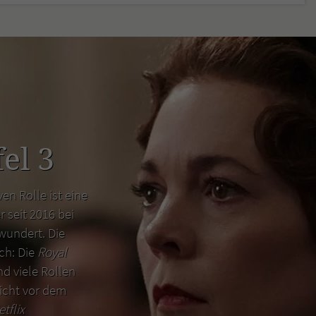
el 3
en Rolle ist eine
r seit 2016 bei
wundert. Die
uch: Die
Royal
d viele Rollen
icht vor dem
etflix