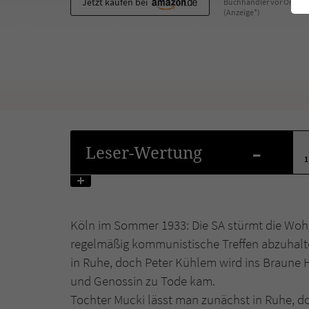
Jetzt kaufen bei
Buchhändler vor Ort
(Anzeige*)
-
Leser
-Wertung
1
Köln im Sommer 1933: Die SA stürmt die Wohn
regelmäßig kommunistische Treffen abzuhalte
in Ruhe, doch Peter Kühlem wird ins Braune H
und Genossin zu Tode kam.
Tochter Mucki lässt man zunächst in Ruhe, 