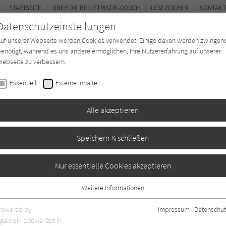
STARTSEITE
ÜBER DIE BELLETRISTIK-COUCH
LESEZEICHEN
KONTAKT
Datenschutzeinstellungen
Auf unserer Webseite werden Cookies verwendet. Einige davon werden zwingen
enötigt, während es uns andere ermöglichen, Ihre Nutzererfahrung auf unserer
ebseite zu verbessern.
FOR
Essentiell
Externe Inhalte
Autor*in
Verlage
Magazin
Ki
Alle akzeptieren
Speichern & schließen
tin
Nur essentielle Cookies akzeptieren
Weitere Informationen
gaben
0
Essentiell
Essentielle Cookies werden für grundlegende Funktionen der Webseite
Powered by
Impressum
|
Datenschut
benötigt. Dadurch ist gewährleistet, dass die Webseite einwandfrei
galinski Cookie Opt In