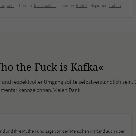
logisch
Themen:
Gesellschaft
Themen:
Politik
Regionen:
Italien
o the Fuck is Kafka«
r und respektvoller Umgang sollte selbstverständlich sein. 
mmentar kennzeichnen. Vielen Dank!
land und Ihre Mythen und sage von den Menschen in Irland auch über