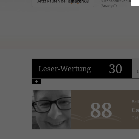
Jetzt kaufen bei
Buchhändler vor Ort
(Anzeige*)
30
Leser
-Wertung
1
88
Bel
Ca
Okt