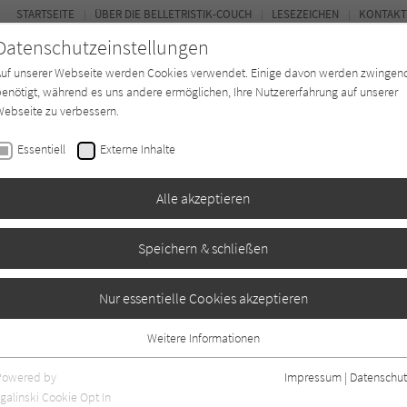
STARTSEITE
ÜBER DIE BELLETRISTIK-COUCH
LESEZEICHEN
KONTAKT
Datenschutzeinstellungen
Auf unserer Webseite werden Cookies verwendet. Einige davon werden zwingen
enötigt, während es uns andere ermöglichen, Ihre Nutzererfahrung auf unserer
ebseite zu verbessern.
FOR
Essentiell
Externe Inhalte
Autor*in
Verlage
Magazin
Ki
Alle akzeptieren
Speichern & schließen
 Kafka
Nur essentielle Cookies akzeptieren
Weitere Informationen
 Angaben
2
Essentiell
Essentielle Cookies werden für grundlegende Funktionen der Webseite
Powered by
Impressum
|
Datenschut
benötigt. Dadurch ist gewährleistet, dass die Webseite einwandfrei
galinski Cookie Opt In