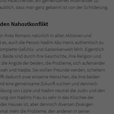
s und Palästinenser, ein gemeinsames Miteinander zu
aublich, dass man ganz gebannt ist von der Schilderung.
 den Nahostkonflikt
stin ihres Romans natürlich in allen Aktionen und
ft es, auch die Person Nadim Abu Hanis authentisch zu
 komplette Gefühls- und Gedankenwelt fehlt. Eigentlich
 Beide sind durch ihre Geschichte, ihre Religion und
t die Ängste der beiden, die Probleme, sich aufeinander
Shoah und Naqba. Sie wollen Freunde werden, scheitern
ft dadurch zwei einzelne Menschen, die ihre beiden
n und eine gemeinsame Zukunft suchen und dennoch
ibung von Lizzie und Nadim neutral die Jüdin und den
ierung von Nadims Frau zu sehr in das Klischee der
n des Hauses ist, aber dennoch diversen Zwängen
einmal mehr die Probleme, den anderen in seiner