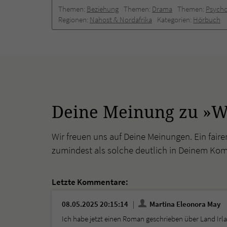
Themen:
Beziehung
Themen:
Drama
Themen:
Psycho
Regionen:
Nahost & Nordafrika
Kategorien:
Hörbuch
Deine Meinung zu »Wh
Wir freuen uns auf Deine Meinungen. Ein faire
zumindest als solche deutlich in Deinem Ko
Letzte Kommentare:
08.05.2025 20:15:14
Martina Eleonora May
Ich habe jetzt einen Roman geschrieben über Land Ir