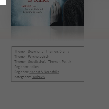
Themen:
Beziehung
Themen:
Drama
Themen:
Psychologisch
Themen:
Gesellschaft
Themen:
Politik
Regionen:
Italien
Regionen:
Nahost & Nordafrika
Kategorien:
Hörbuch