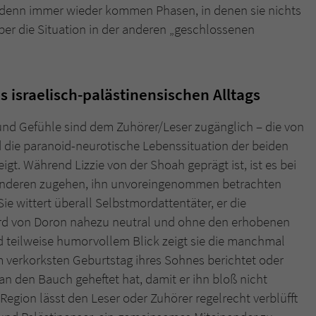
überprüfen.
, denn immer wieder kommen Phasen, in denen sie nichts
ber die Situation in der anderen „geschlossenen
s israelisch-palästinensischen Alltags
 und Gefühle sind dem Zuhörer/Leser zugänglich – die von
d die paranoid-neurotische Lebenssituation der beiden
igt. Während Lizzie von der Shoah geprägt ist, ist es bei
anderen zugehen, ihn unvoreingenommen betrachten
ie wittert überall Selbstmordattentäter, er die
ird von Doron nahezu neutral und ohne den erhobenen
d teilweise humorvollem Blick zeigt sie die manchmal
verkorksten Geburtstag ihres Sohnes berichtet oder
n den Bauch geheftet hat, damit er ihn bloß nicht
r Region lässt den Leser oder Zuhörer regelrecht verblüfft