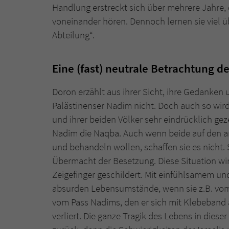
Handlung erstreckt sich über mehrere Jahre
voneinander hören. Dennoch lernen sie viel ü
Abteilung“.
Eine (fast) neutrale Betrachtung de
Doron erzählt aus ihrer Sicht, ihre Gedanken
Palästinenser Nadim nicht. Doch auch so wir
und ihrer beiden Völker sehr eindrücklich geze
Nadim die Naqba. Auch wenn beide auf den 
und behandeln wollen, schaffen sie es nicht. S
Übermacht der Besetzung. Diese Situation w
Zeigefinger geschildert. Mit einfühlsamem un
absurden Lebensumstände, wenn sie z.B. vom 
vom Pass Nadims, den er sich mit Klebeband a
verliert. Die ganze Tragik des Lebens in diese