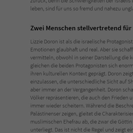
zurück, denn die Schwierigkeiten der Israeli
leben, sind für uns so fremd und nahezu ungl
Zwei Menschen stellvertretend für
Lizzie Doron ist als die israelische Protagoni
Emotionen glaubhaft und real. Aber sie schaf
vermitteln, obwohl in seiner Darstellung die
gleichen die beiden Protagonisten sich enorm:
ihren kulturellen Kontext geprägt. Doron zeig
einzulassen, die unterschiedliche Sicht auf 
aber immer an der Vergangenheit. Doron schaf
Völker repräsentieren, die auch den Friede
immer wieder scheitern. Während die Beschre
Palästinenser zeigen, gleitet die Charakteris
muslimischen Ehefrau ab, die zwar die Götti
unterliegt. Das ist nicht die Regel und zeigt 