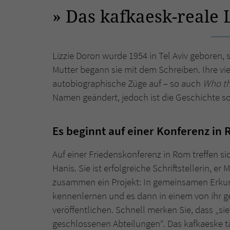
Das kafkaesk-reale 
Lizzie Doron wurde 1954 in Tel Aviv geboren, s
Mutter begann sie mit dem Schreiben. Ihre v
autobiographische Züge auf – so auch
Who th
Namen geändert, jedoch ist die Geschichte s
Es beginnt auf einer Konferenz in
Auf einer Friedenskonferenz in Rom treffen si
Hanis. Sie ist erfolgreiche Schriftstellerin, e
zusammen ein Projekt: In gemeinsamen Erkun
kennenlernen und es dann in einem von ihr 
veröffentlichen. Schnell merken Sie, dass „si
geschlossenen Abteilungen“. Das kafkaeske täg