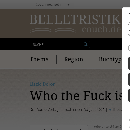
Couch wechseln
b
W
Thema
Region
Buchtyp
Lizzie Doron
Who the Fuck is
Der Audio Verlag
Erschienen: August 2021
Bibliogr.
s
oder unterstütze Deinen