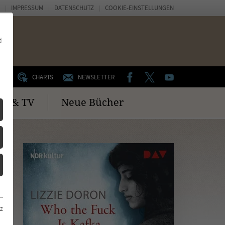
IMPRESSUM
DATENSCHUTZ
COOKIE-EINSTELLUNGEN
d
FACEBOOK
TWITTER
YOUTUBE
UM
CHARTS
NEWSLETTER
no & TV
Neue Bücher
z