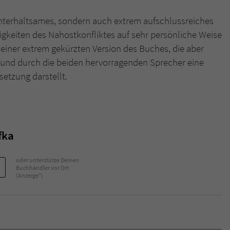
 unterhaltsames, sondern auch extrem aufschlussreiches
gkeiten des Nahostkonfliktes auf sehr persönliche Weise
 einer extrem gekürzten Version des Buches, die aber
 und durch die beiden hervorragenden Sprecher eine
etzung darstellt.
fka
oder unterstütze Deinen
Buchhändler vor Ort
(Anzeige*)