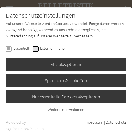
Navigation
Datenschutzeinstellungen
Couch
wechse
Auf unserer Webseite werden Cookies verwendet. Einige davon werden
Forum
Charts
Newsletter
SUCHE
zwingend benötigt, während es uns andere ermöglichen, Ihre
Nutzererfahrung auf unserer Webseite zu verbessern.
Christina Walker
Essentiell
Externe Inhalte
Auto
Alle akzeptieren
Braumüller
Erschienen: August 2021
Bibliogr. Angaben
0
Speichern & schließen
Nur essentielle Cookies akzeptieren
Weitere Informationen
Essentiell
Essentielle Cookies werden für grundlegende Funktionen der
Powered by
Impressum
|
Datenschutz
Webseite benötigt. Dadurch ist gewährleistet, dass die Webseite
sgalinski Cookie Opt In