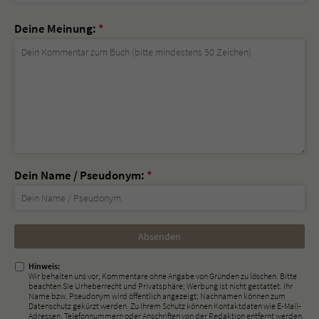
Deine Meinung:
*
Dein Name / Pseudonym:
*
Nicht
ausfüllen!
Hinweis:
Wir behalten uns vor, Kommentare ohne Angabe von Gründen zu löschen. Bitte
beachten Sie Urheberrecht und Privatsphäre; Werbung ist nicht gestattet. Ihr
Name bzw. Pseudonym wird öffentlich angezeigt; Nachnamen können zum
Datenschutz gekürzt werden. Zu Ihrem Schutz können Kontaktdaten wie E-Mail-
Adressen, Telefonnummern oder Anschriften von der Redaktion entfernt werden.