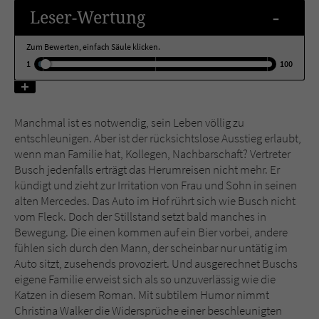
-
Leser
-Wertung
Name
tx_pwcomments_ahash
Zum Bewerten, einfach Säule klicken.
1
100
Anbieter
Literatur-Couch Medien GmbH & Co. KG
Laufzeit
1 Jahr
Manchmal ist es notwendig, sein Leben völlig zu
Zweck
Cookie für Kommentare einzelner Buchtitel
entschleunigen. Aber ist der rücksichtslose Ausstieg erlaubt,
wenn man Familie hat, Kollegen, Nachbarschaft? Vertreter
Busch jedenfalls erträgt das Herumreisen nicht mehr. Er
Name
fe_typo_user
kündigt und zieht zur Irritation von Frau und Sohn in seinen
alten Mercedes. Das Auto im Hof rührt sich wie Busch nicht
Anbieter
Literatur-Couch Medien GmbH & Co. KG
vom Fleck. Doch der Stillstand setzt bald manches in
Bewegung. Die einen kommen auf ein Bier vorbei, andere
Laufzeit
Session
fühlen sich durch den Mann, der scheinbar nur untätig im
Auto sitzt, zusehends provoziert. Und ausgerechnet Buschs
Dieses Cookie gewährleistet die
eigene Familie erweist sich als so unzuverlässig wie die
Kommunikation der Webseite mit dem
Katzen in diesem Roman. Mit subtilem Humor nimmt
Zweck
Benutzer. Es wird benötigt um z. B. den
Christina Walker die Widersprüche einer beschleunigten