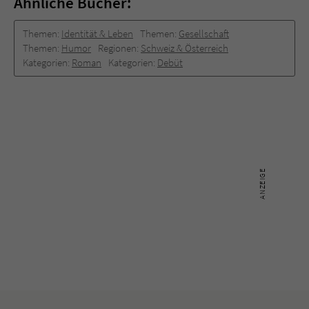
Ähnliche Bücher:
Themen:
Identität & Leben
Themen:
Gesellschaft
Themen:
Humor
Regionen:
Schweiz & Österreich
Kategorien:
Roman
Kategorien:
Debüt