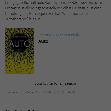
Sicherheitscode des Kontaktformulars zu
Erfolgsgesellschaft aufs Korn. Wie einst Oblomow muss ihr
überprüfen.
Protagonist allerdings feststellen: Selbst Nichtstun ist eine
Handlung, die Konsequenzen hat. Weit über seine ?
Autotherapie? hinaus.
Christina Walker
,
Braumüller
Auto
Jetzt kaufen bei
oder unterstütze Deinen Buchhändler vor Ort (Anzeige*)