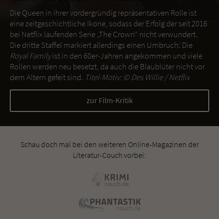
Die Queen in ihrer vordergründig repräsentativen Rolle ist
eine zeitgeschichtliche Ikone, sodass der Erfolg der seit 2016
bei Netflix laufenden Serie „The Crown“ nicht verwundert.
Die dritte Staffel markiert allerdings einen Umbruch: Die
Royal Family
ist in den 60er-Jahren angekommen und viele
Rollen werden neu besetzt, da auch die Blaublüter nicht vor
dem Altern gefeit sind.
Titel-Motiv: ©
Des Willie / Netflix
zur Film-Kritik
Schau doch mal bei den weiteren Online-Magazinen der
Literatur-Couch vorbei: