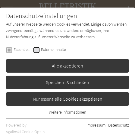
Navigation
Datenschutzeinstellungen
Couch
wechse
Auf unserer Webseite werden Cookies verwendet. Einige davon werden
Forum
Charts
Newsletter
SUCHE
zwingend benötigt, während es uns andere ermöglichen, Ihre
Nutzererfahrung auf unserer Webseite zu verbessern.
Yasushi Inoue
Essentiell
Externe Inhalte
Meine Mutter
Alle akzeptieren
Suhrkamp
Erschienen: Januar 1987
Bibliogr. Angaben
0
Speichern & schließen
Nur essentielle Cookies akzeptieren
Weitere Informationen
Essentiell
Essentielle Cookies werden für grundlegende Funktionen der
Powered by
Impressum
|
Datenschutz
Webseite benötigt. Dadurch ist gewährleistet, dass die Webseite
sgalinski Cookie Opt In