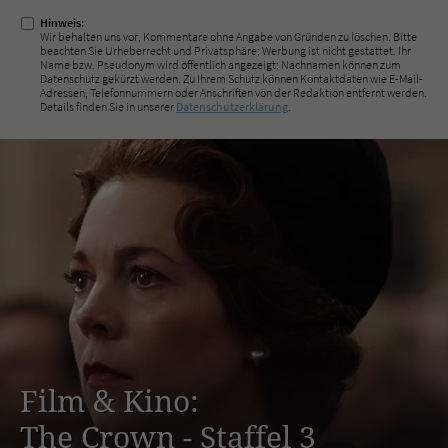
Hinweis:
Wir behalten uns vor, Kommentare ohne Angabe von Gründen zu löschen. Bitte
beachten Sie Urheberrecht und Privatsphäre; Werbung ist nicht gestattet. Ihr
Name bzw. Pseudonym wird öffentlich angezeigt; Nachnamen können zum
Datenschutz gekürzt werden. Zu Ihrem Schutz können Kontaktdaten wie E-Mail-
Adressen, Telefonnummern oder Anschriften von der Redaktion entfernt werden.
Details finden Sie in unserer
Datenschutzerklärung
.
Film & Kino:
The Crown - Staffel 3