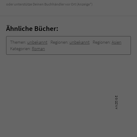
Sicherheitscode des Kontaktformulars zu
oder unterstütze Deinen Buchhändler vor Ort (Anzeige*)
überprüfen.
Ähnliche Bücher:
Themen:
unbekannt
Regionen:
unbekannt
Regionen:
Asien
Kategorien:
Roman