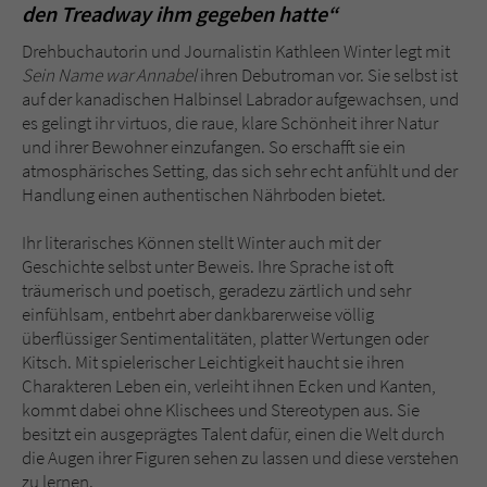
den Treadway ihm gegeben hatte“
Drehbuchautorin und Journalistin Kathleen Winter legt mit
Sein Name war Annabel
ihren Debutroman vor. Sie selbst ist
auf der kanadischen Halbinsel Labrador aufgewachsen, und
es gelingt ihr virtuos, die raue, klare Schönheit ihrer Natur
und ihrer Bewohner einzufangen. So erschafft sie ein
atmosphärisches Setting, das sich sehr echt anfühlt und der
Handlung einen authentischen Nährboden bietet.
Ihr literarisches Können stellt Winter auch mit der
Geschichte selbst unter Beweis. Ihre Sprache ist oft
träumerisch und poetisch, geradezu zärtlich und sehr
einfühlsam, entbehrt aber dankbarerweise völlig
überflüssiger Sentimentalitäten, platter Wertungen oder
Kitsch. Mit spielerischer Leichtigkeit haucht sie ihren
Charakteren Leben ein, verleiht ihnen Ecken und Kanten,
kommt dabei ohne Klischees und Stereotypen aus. Sie
besitzt ein ausgeprägtes Talent dafür, einen die Welt durch
die Augen ihrer Figuren sehen zu lassen und diese verstehen
zu lernen.