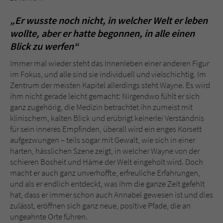
„Er wusste noch nicht, in welcher Welt er leben
wollte, aber er hatte begonnen, in alle einen
Blick zu werfen“
Immer mal wieder steht das Innenleben einer anderen Figur
im Fokus, und alle sind sie individuell und vielschichtig. Im
Zentrum der meisten Kapitel allerdings steht Wayne. Es wird
ihm nicht gerade leicht gemacht: Nirgendwo fühlt er sich
ganz zugehörig, die Medizin betrachtet ihn zumeist mit
klinischem, kalten Blick und erübrigt keinerlei Verständnis
für sein inneres Empfinden, überall wird ein enges Korsett
aufgezwungen – teils sogar mit Gewalt, wie sich in einer
harten, hässlichen Szene zeigt, in welcher Wayne von der
schieren Bosheit und Häme der Welt eingeholt wird. Doch
macht er auch ganz unverhoffte, erfreuliche Erfahrungen,
und als er endlich entdeckt, was ihm die ganze Zeit gefehlt
hat, dass er immer schon auch Annabel gewesen ist und dies
zulässt, eröffnen sich ganz neue, positive Pfade, die an
ungeahnte Orte führen.