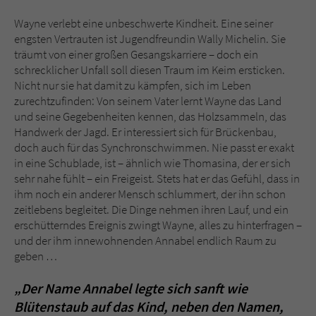
Wayne verlebt eine unbeschwerte Kindheit. Eine seiner
engsten Vertrauten ist Jugendfreundin Wally Michelin. Sie
träumt von einer großen Gesangskarriere – doch ein
schrecklicher Unfall soll diesen Traum im Keim ersticken.
Nicht nur sie hat damit zu kämpfen, sich im Leben
zurechtzufinden: Von seinem Vater lernt Wayne das Land
und seine Gegebenheiten kennen, das Holzsammeln, das
Handwerk der Jagd. Er interessiert sich für Brückenbau,
doch auch für das Synchronschwimmen. Nie passt er exakt
in eine Schublade, ist – ähnlich wie Thomasina, der er sich
sehr nahe fühlt – ein Freigeist. Stets hat er das Gefühl, dass in
ihm noch ein anderer Mensch schlummert, der ihn schon
zeitlebens begleitet. Die Dinge nehmen ihren Lauf, und ein
erschütterndes Ereignis zwingt Wayne, alles zu hinterfragen –
und der ihm innewohnenden Annabel endlich Raum zu
geben …
„Der Name Annabel legte sich sanft wie
Blütenstaub auf das Kind, neben den Namen,