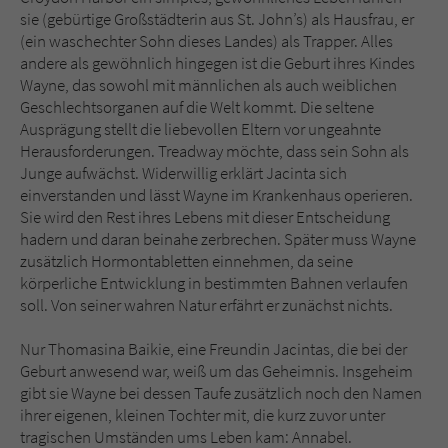
Sicherheitscode des Kontaktformulars zu
sie (gebürtige Großstädterin aus St. John’s) als Hausfrau, er
überprüfen.
(ein waschechter Sohn dieses Landes) als Trapper. Alles
andere als gewöhnlich hingegen ist die Geburt ihres Kindes
Wayne, das sowohl mit männlichen als auch weiblichen
Geschlechtsorganen auf die Welt kommt. Die seltene
Ausprägung stellt die liebevollen Eltern vor ungeahnte
Herausforderungen. Treadway möchte, dass sein Sohn als
Junge aufwächst. Widerwillig erklärt Jacinta sich
einverstanden und lässt Wayne im Krankenhaus operieren.
Sie wird den Rest ihres Lebens mit dieser Entscheidung
hadern und daran beinahe zerbrechen. Später muss Wayne
zusätzlich Hormontabletten einnehmen, da seine
körperliche Entwicklung in bestimmten Bahnen verlaufen
soll. Von seiner wahren Natur erfährt er zunächst nichts.
Nur Thomasina Baikie, eine Freundin Jacintas, die bei der
Geburt anwesend war, weiß um das Geheimnis. Insgeheim
gibt sie Wayne bei dessen Taufe zusätzlich noch den Namen
ihrer eigenen, kleinen Tochter mit, die kurz zuvor unter
tragischen Umständen ums Leben kam: Annabel.