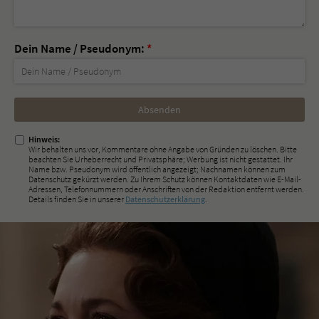
Dein Name / Pseudonym:
*
Nicht
ausfüllen!
Hinweis:
Wir behalten uns vor, Kommentare ohne Angabe von Gründen zu löschen. Bitte
beachten Sie Urheberrecht und Privatsphäre; Werbung ist nicht gestattet. Ihr
Name bzw. Pseudonym wird öffentlich angezeigt; Nachnamen können zum
Datenschutz gekürzt werden. Zu Ihrem Schutz können Kontaktdaten wie E-Mail-
Adressen, Telefonnummern oder Anschriften von der Redaktion entfernt werden.
Details finden Sie in unserer
Datenschutzerklärung
.