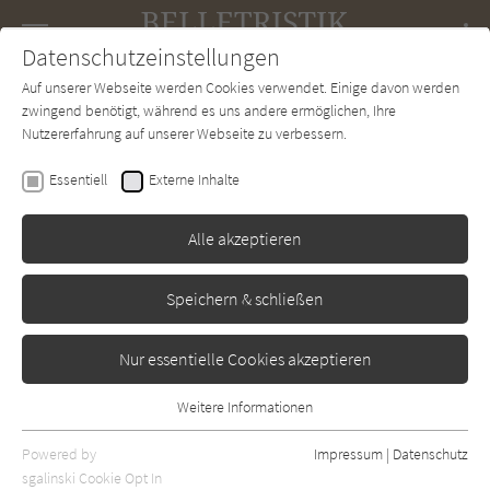
Navigation
Datenschutzeinstellungen
Couch
wechse
Auf unserer Webseite werden Cookies verwendet. Einige davon werden
Forum
Charts
Newsletter
SUCHE
zwingend benötigt, während es uns andere ermöglichen, Ihre
Nutzererfahrung auf unserer Webseite zu verbessern.
Kathleen Winter
Essentiell
Externe Inhalte
Sein Name war Annabel
Alle akzeptieren
btb
Erschienen: Juli 2021
Bibliogr. Angaben
0
Speichern & schließen
Nur essentielle Cookies akzeptieren
Weitere Informationen
Essentiell
Essentielle Cookies werden für grundlegende Funktionen der
Powered by
Impressum
|
Datenschutz
Webseite benötigt. Dadurch ist gewährleistet, dass die Webseite
sgalinski Cookie Opt In