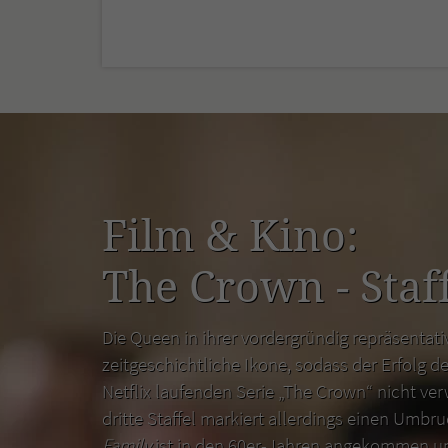
Film & Kino:
The Crown - Staff
Die Queen in ihrer vordergründig repräsentativ
zeitgeschichtliche Ikone, sodass der Erfolg de
Netflix laufenden Serie „The Crown“ nicht ver
dritte Staffel markiert allerdings einen Umbr
Family
ist in den 60er-Jahren angekommen un