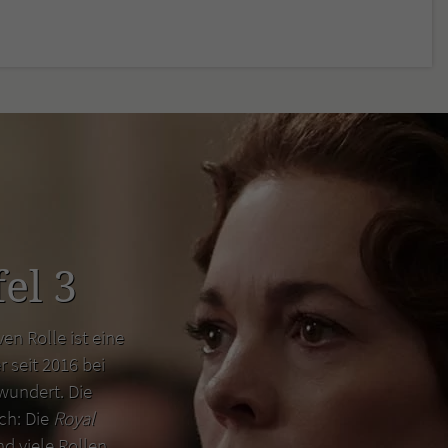
el 3
en Rolle ist eine
r seit 2016 bei
wundert. Die
uch: Die
Royal
d viele Rollen