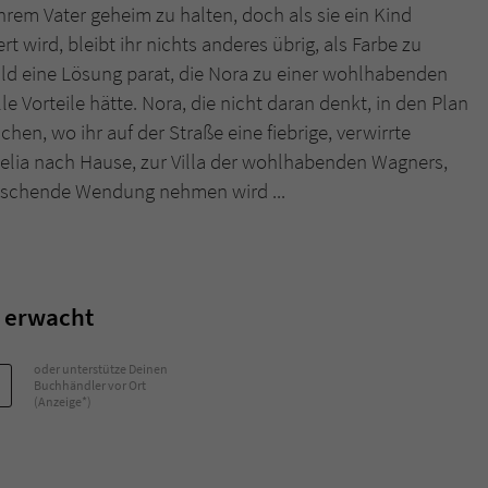
ihrem Vater geheim zu halten, doch als sie ein Kind
 wird, bleibt ihr nichts anderes übrig, als Farbe zu
Name
tx_pwcomments_ahash
bald eine Lösung parat, die Nora zu einer wohlhabenden
le Vorteile hätte. Nora, die nicht daran denkt, in den Plan
Anbieter
Literatur-Couch Medien GmbH & Co. KG
hen, wo ihr auf der Straße eine fiebrige, verwirrte
Laufzeit
1 Jahr
Celia nach Hause, zur Villa der wohlhabenden Wagners,
rraschende Wendung nehmen wird ...
Zweck
Cookie für Kommentare einzelner Buchtitel
Name
fe_typo_user
 erwacht
Anbieter
Literatur-Couch Medien GmbH & Co. KG
oder unterstütze Deinen
Laufzeit
Session
Buchhändler vor Ort
(Anzeige*)
Dieses Cookie gewährleistet die Kommunikation der
Webseite mit dem Benutzer. Es wird benötigt um z. B.
Zweck
den Sicherheitscode des Kontaktformulars zu