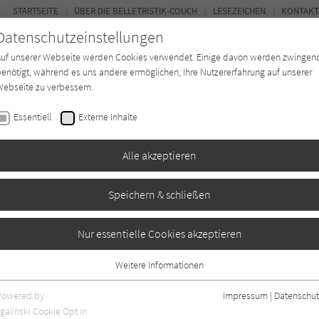
STARTSEITE
ÜBER DIE BELLETRISTIK-COUCH
LESEZEICHEN
KONTAKT
Datenschutzeinstellungen
Auf unserer Webseite werden Cookies verwendet. Einige davon werden zwingen
enötigt, während es uns andere ermöglichen, Ihre Nutzererfahrung auf unserer
ebseite zu verbessern.
FOR
Essentiell
Externe Inhalte
Autor*in
Verlage
Magazin
Ki
Alle akzeptieren
Speichern & schließen
ung erwacht
Nur essentielle Cookies akzeptieren
Weitere Informationen
0
Essentiell
Essentielle Cookies werden für grundlegende Funktionen der Webseite
Powered by
Impressum
|
Datenschut
benötigt. Dadurch ist gewährleistet, dass die Webseite einwandfrei
galinski Cookie Opt In