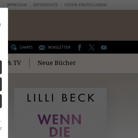
IMPRESSUM
DATENSCHUTZ
COOKIE-EINSTELLUNGEN
d
FACEBOOK
TWITTER
YOUTUBE
UM
CHARTS
NEWSLETTER
no & TV
Neue Bücher
z