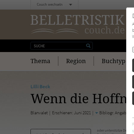
Couch wechseln
b
W
Thema
Region
Buchtyp
Lilli Beck
Wenn die Hoffn
Blanvalet
Erschienen: Juni 2021
Bibliogr. Angaben
s
oder unterstütze Deinen