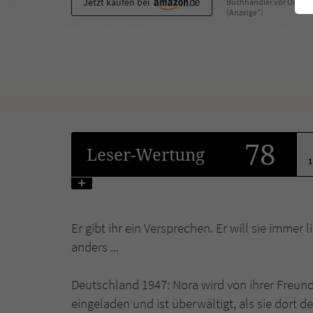
Jetzt kaufen bei
Buchhändler vor Ort
(Anzeige*)
78
Leser
-Wertung
1
Er gibt ihr ein Versprechen. Er will sie immer
anders ...
Deutschland 1947: Nora wird von ihrer Freund
eingeladen und ist überwältigt, als sie dort d