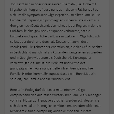
Jodl setzt sich mit der interessanten Thematik „Deutsche mit
Migrationshintergrund“ auseinander. In diesem Fall handelt es
sich um die sympathische Olga Evgenidou mit ihrer Familie. Die
Familie mit ursprünglich pontos-griechischen Wurzeln kam aus
Georgien nach Deutschland. Von nahezu jeder Region, in der die
Großfamilie eine gewisse Zeitspanne verbrachte, hat sie
kulturelle und sprachliche Einflüsse mitgebracht. Olga fühlt sich
selbst aber durch und durch als Deutsche – zumindest
vorwiegend. Sie gehört der Generation an, die das Gefühl besitzt,
in Deutschland manchmal als Ausländerin angesehen zu werden
und in Georgien wiederum als Deutsche. Als Konsequenz
verschweigt sie zumeist ihre Herkunft und vermeidet
grundsätzlich ein Aufeinandertreffen ihrer Freunde mit ihrer
Familie. Hierbei kommt ihr zupass, dass sie in Bonn Medizin
studiert, ihre Familie aber in München lebt.
Bereits im Prolog darf der Leser miterleben wie Olga
entsprechend der kulturellen Wurzeln ihrer Familie als Teenager
von ihrer Mutter zur Heirat versprochen werden soll, dessen sie
sich aber mit allen ihr möglichen Mitteln entschieden widersetzt.
Mit einem kleinen Zeitsprung landen wir sodann in ihrem