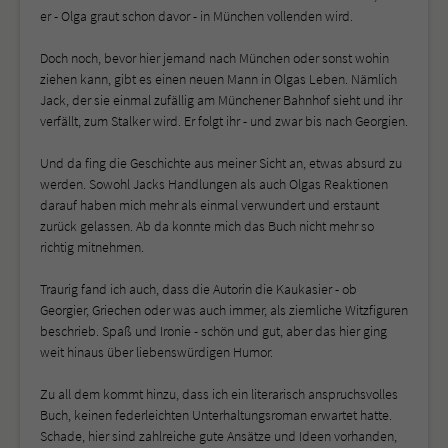
er - Olga graut schon davor - in München vollenden wird.
Doch noch, bevor hier jemand nach München oder sonst wohin
ziehen kann, gibt es einen neuen Mann in Olgas Leben. Nämlich
Jack, der sie einmal zufällig am Münchener Bahnhof sieht und ihr
verfällt, zum Stalker wird. Er folgt ihr - und zwar bis nach Georgien.
Und da fing die Geschichte aus meiner Sicht an, etwas absurd zu
werden. Sowohl Jacks Handlungen als auch Olgas Reaktionen
darauf haben mich mehr als einmal verwundert und erstaunt
zurück gelassen. Ab da konnte mich das Buch nicht mehr so
richtig mitnehmen.
Traurig fand ich auch, dass die Autorin die Kaukasier - ob
Georgier, Griechen oder was auch immer, als ziemliche Witzfiguren
beschrieb. Spaß und Ironie - schön und gut, aber das hier ging
weit hinaus über liebenswürdigen Humor.
Zu all dem kommt hinzu, dass ich ein literarisch anspruchsvolles
Buch, keinen federleichten Unterhaltungsroman erwartet hatte.
Schade, hier sind zahlreiche gute Ansätze und Ideen vorhanden,