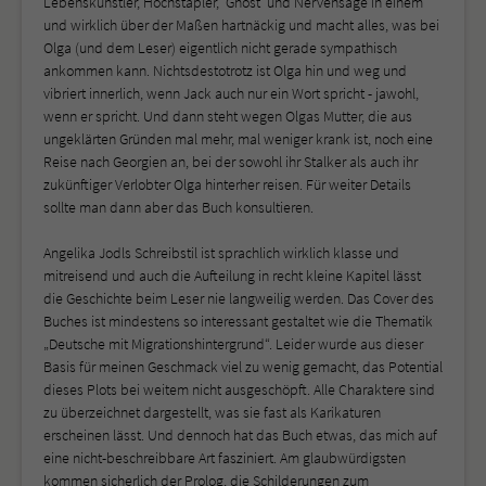
Lebenskünstler, Hochstapler, 'Ghost' und Nervensäge in einem
und wirklich über der Maßen hartnäckig und macht alles, was bei
Olga (und dem Leser) eigentlich nicht gerade sympathisch
ankommen kann. Nichtsdestotrotz ist Olga hin und weg und
vibriert innerlich, wenn Jack auch nur ein Wort spricht - jawohl,
wenn er spricht. Und dann steht wegen Olgas Mutter, die aus
ungeklärten Gründen mal mehr, mal weniger krank ist, noch eine
Reise nach Georgien an, bei der sowohl ihr Stalker als auch ihr
zukünftiger Verlobter Olga hinterher reisen. Für weiter Details
sollte man dann aber das Buch konsultieren.
Angelika Jodls Schreibstil ist sprachlich wirklich klasse und
mitreisend und auch die Aufteilung in recht kleine Kapitel lässt
die Geschichte beim Leser nie langweilig werden. Das Cover des
Buches ist mindestens so interessant gestaltet wie die Thematik
„Deutsche mit Migrationshintergrund“. Leider wurde aus dieser
Basis für meinen Geschmack viel zu wenig gemacht, das Potential
dieses Plots bei weitem nicht ausgeschöpft. Alle Charaktere sind
zu überzeichnet dargestellt, was sie fast als Karikaturen
erscheinen lässt. Und dennoch hat das Buch etwas, das mich auf
eine nicht-beschreibbare Art fasziniert. Am glaubwürdigsten
kommen sicherlich der Prolog, die Schilderungen zum