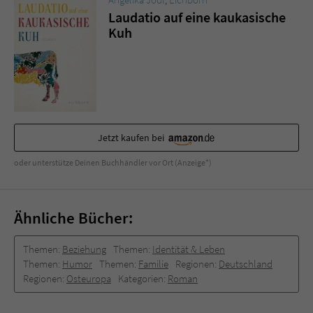
Sicherheitscode des Kontaktformulars zu
Laudatio auf eine kaukasische
überprüfen.
Kuh
Jetzt kaufen bei
oder unterstütze Deinen Buchhändler vor Ort (Anzeige*)
Ähnliche Bücher:
Themen:
Beziehung
Themen:
Identität & Leben
Themen:
Humor
Themen:
Familie
Regionen:
Deutschland
Regionen:
Osteuropa
Kategorien:
Roman