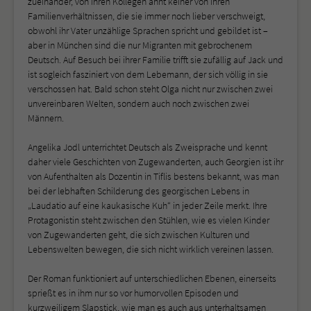
zueinander, von ihren Kollegen ahnt keiner von ihren
Familienverhältnissen, die sie immer noch lieber verschweigt,
obwohl ihr Vater unzählige Sprachen spricht und gebildet ist –
aber in München sind die nur Migranten mit gebrochenem
Deutsch. Auf Besuch bei ihrer Familie trifft sie zufällig auf Jack und
ist sogleich fasziniert von dem Lebemann, der sich völlig in sie
verschossen hat. Bald schon steht Olga nicht nur zwischen zwei
unvereinbaren Welten, sondern auch noch zwischen zwei
Männern.
Angelika Jodl unterrichtet Deutsch als Zweisprache und kennt
daher viele Geschichten von Zugewanderten, auch Georgien ist ihr
von Aufenthalten als Dozentin in Tiflis bestens bekannt, was man
bei der lebhaften Schilderung des georgischen Lebens in
„Laudatio auf eine kaukasische Kuh“ in jeder Zeile merkt. Ihre
Protagonistin steht zwischen den Stühlen, wie es vielen Kinder
von Zugewanderten geht, die sich zwischen Kulturen und
Lebenswelten bewegen, die sich nicht wirklich vereinen lassen.
Der Roman funktioniert auf unterschiedlichen Ebenen, einerseits
sprießt es in ihm nur so vor humorvollen Episoden und
kurzweiligem Slapstick, wie man es auch aus unterhaltsamen