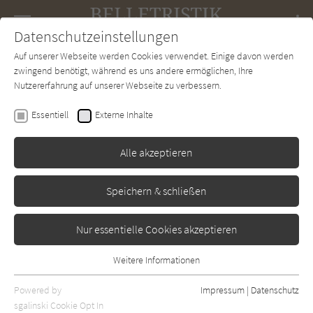
Navigation
Datenschutzeinstellungen
Couch
wechse
Auf unserer Webseite werden Cookies verwendet. Einige davon werden
Forum
Charts
Newsletter
SUCHE
zwingend benötigt, während es uns andere ermöglichen, Ihre
Nutzererfahrung auf unserer Webseite zu verbessern.
Angelika Jodl
Essentiell
Externe Inhalte
Laudatio auf eine
kaukasische Kuh
Alle akzeptieren
Eichborn
Erschienen: April 2021
Bibliogr. Angaben
8
Speichern & schließen
Nur essentielle Cookies akzeptieren
Weitere Informationen
Essentiell
Essentielle Cookies werden für grundlegende Funktionen der
Powered by
Impressum
|
Datenschutz
Webseite benötigt. Dadurch ist gewährleistet, dass die Webseite
sgalinski Cookie Opt In