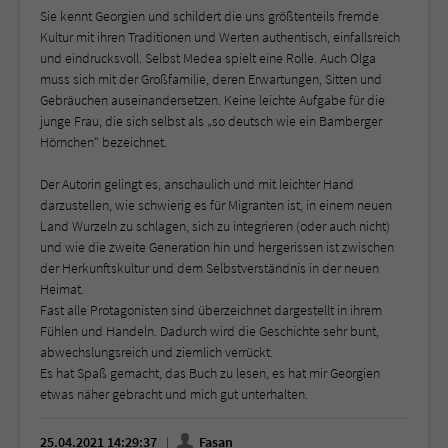
Sie kennt Georgien und schildert die uns größtenteils fremde
Kultur mit ihren Traditionen und Werten authentisch, einfallsreich
und eindrucksvoll. Selbst Medea spielt eine Rolle. Auch Olga
muss sich mit der Großfamilie, deren Erwartungen, Sitten und
Gebräuchen auseinandersetzen. Keine leichte Aufgabe für die
junge Frau, die sich selbst als „so deutsch wie ein Bamberger
Hörnchen“ bezeichnet.
Der Autorin gelingt es, anschaulich und mit leichter Hand
darzustellen, wie schwierig es für Migranten ist, in einem neuen
Land Wurzeln zu schlagen, sich zu integrieren (oder auch nicht)
und wie die zweite Generation hin und hergerissen ist zwischen
der Herkunftskultur und dem Selbstverständnis in der neuen
Heimat.
Fast alle Protagonisten sind überzeichnet dargestellt in ihrem
Fühlen und Handeln. Dadurch wird die Geschichte sehr bunt,
abwechslungsreich und ziemlich verrückt.
Es hat Spaß gemacht, das Buch zu lesen, es hat mir Georgien
etwas näher gebracht und mich gut unterhalten.
25.04.2021 14:29:37
Fasan