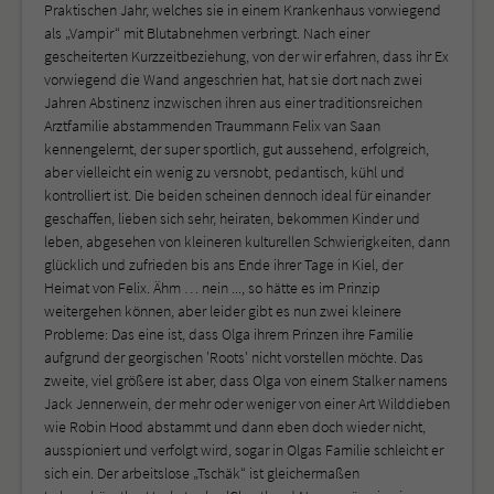
Praktischen Jahr, welches sie in einem Krankenhaus vorwiegend
als „Vampir“ mit Blutabnehmen verbringt. Nach einer
gescheiterten Kurzzeitbeziehung, von der wir erfahren, dass ihr Ex
vorwiegend die Wand angeschrien hat, hat sie dort nach zwei
Jahren Abstinenz inzwischen ihren aus einer traditionsreichen
Arztfamilie abstammenden Traummann Felix van Saan
kennengelernt, der super sportlich, gut aussehend, erfolgreich,
aber vielleicht ein wenig zu versnobt, pedantisch, kühl und
kontrolliert ist. Die beiden scheinen dennoch ideal für einander
geschaffen, lieben sich sehr, heiraten, bekommen Kinder und
leben, abgesehen von kleineren kulturellen Schwierigkeiten, dann
glücklich und zufrieden bis ans Ende ihrer Tage in Kiel, der
Heimat von Felix. Ähm … nein ..., so hätte es im Prinzip
weitergehen können, aber leider gibt es nun zwei kleinere
Probleme: Das eine ist, dass Olga ihrem Prinzen ihre Familie
aufgrund der georgischen 'Roots' nicht vorstellen möchte. Das
zweite, viel größere ist aber, dass Olga von einem Stalker namens
Jack Jennerwein, der mehr oder weniger von einer Art Wilddieben
wie Robin Hood abstammt und dann eben doch wieder nicht,
ausspioniert und verfolgt wird, sogar in Olgas Familie schleicht er
sich ein. Der arbeitslose „Tschäk“ ist gleichermaßen