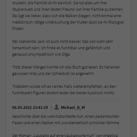
Wurzeln, die Familie ist ihr peinlich. Sie tut alles um ihre
Studienwelt und ihren festen Freund von ihrer Familie zu trennen.
Da lügt sie lieber, dass sich die Balken biegen, nicht einmal eine
medizinisch nötige Untersuchung der Mutter lässt sie ihr Rückgrat
finden.
Der stalkende Jack ist auch nicht besser. Das soll wohl sehr
romantisch sein, ich finde es furchtbar und gefährlich und
genauso unsympathisch wie Olga.
Trotz dieser Mängel konnte ich das Buch gut lesen. Es hat einen
gewissen Witz und der Schreibstil ist angenehm.
Trotzdem würde ich es keines Falls weiterempfehlen, an den
furchtbaren Figuren ändert leider der beste Ausdruck nichts.
06.05.2021 23:41:29
Michael_B_M
Geschichte über die welt-hübscheste Kuh, einen pedantischen
Fasan und einen Stalker mit unwiderstehlich sinnlicher Stimme
Der Roman „Laudatio auf eine kaukasische Kuh“ von Angelika