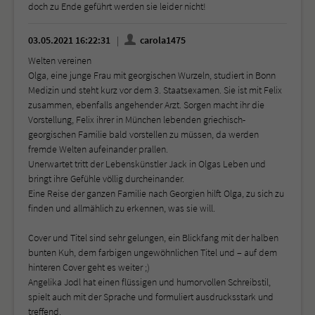
doch zu Ende geführt werden sie leider nicht!
03.05.2021 16:22:31
carola1475
Welten vereinen
Olga, eine junge Frau mit georgischen Wurzeln, studiert in Bonn
Medizin und steht kurz vor dem 3. Staatsexamen. Sie ist mit Felix
zusammen, ebenfalls angehender Arzt. Sorgen macht ihr die
Vorstellung, Felix ihrer in München lebenden griechisch-
georgischen Familie bald vorstellen zu müssen, da werden
fremde Welten aufeinander prallen.
Unerwartet tritt der Lebenskünstler Jack in Olgas Leben und
bringt ihre Gefühle völlig durcheinander.
Eine Reise der ganzen Familie nach Georgien hilft Olga, zu sich zu
finden und allmählich zu erkennen, was sie will.
Cover und Titel sind sehr gelungen, ein Blickfang mit der halben
bunten Kuh, dem farbigen ungewöhnlichen Titel und – auf dem
hinteren Cover geht es weiter ;)
Angelika Jodl hat einen flüssigen und humorvollen Schreibstil,
spielt auch mit der Sprache und formuliert ausdrucksstark und
treffend.