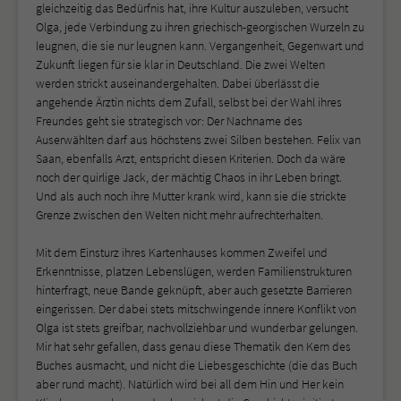
gleichzeitig das Bedürfnis hat, ihre Kultur auszuleben, versucht
Olga, jede Verbindung zu ihren griechisch-georgischen Wurzeln zu
leugnen, die sie nur leugnen kann. Vergangenheit, Gegenwart und
Zukunft liegen für sie klar in Deutschland. Die zwei Welten
werden strickt auseinandergehalten. Dabei überlässt die
angehende Ärztin nichts dem Zufall, selbst bei der Wahl ihres
Freundes geht sie strategisch vor: Der Nachname des
Auserwählten darf aus höchstens zwei Silben bestehen. Felix van
Saan, ebenfalls Arzt, entspricht diesen Kriterien. Doch da wäre
noch der quirlige Jack, der mächtig Chaos in ihr Leben bringt.
Und als auch noch ihre Mutter krank wird, kann sie die strickte
Grenze zwischen den Welten nicht mehr aufrechterhalten.
Mit dem Einsturz ihres Kartenhauses kommen Zweifel und
Erkenntnisse, platzen Lebenslügen, werden Familienstrukturen
hinterfragt, neue Bande geknüpft, aber auch gesetzte Barrieren
eingerissen. Der dabei stets mitschwingende innere Konflikt von
Olga ist stets greifbar, nachvollziehbar und wunderbar gelungen.
Mir hat sehr gefallen, dass genau diese Thematik den Kern des
Buches ausmacht, und nicht die Liebesgeschichte (die das Buch
aber rund macht). Natürlich wird bei all dem Hin und Her kein