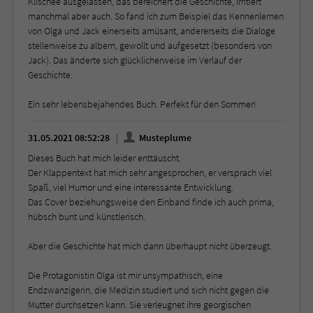
Klischee ausgelassen, das bereichert die Geschichte, irritiert
manchmal aber auch. So fand ich zum Beispiel das Kennenlernen
von Olga und Jack einerseits amüsant, andererseits die Dialoge
stellenweise zu albern, gewollt und aufgesetzt (besonders von
Jack). Das änderte sich glücklicherweise im Verlauf der
Geschichte.
Ein sehr lebensbejahendes Buch. Perfekt für den Sommer!
31.05.2021 08:52:28
Musteplume
Dieses Buch hat mich leider enttäuscht.
Der Klappentext hat mich sehr angesprochen, er versprach viel
Spaß, viel Humor und eine interessante Entwicklung.
Das Cover beziehungsweise den Einband finde ich auch prima,
hübsch bunt und künstlerisch.
Aber die Geschichte hat mich dann überhaupt nicht überzeugt.
Die Protagonistin Olga ist mir unsympathisch, eine
Endzwanzigerin, die Medizin studiert und sich nicht gegen die
Mutter durchsetzen kann. Sie verleugnet ihre georgischen