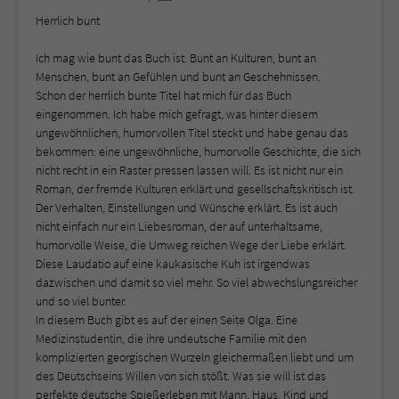
Herrlich bunt
Ich mag wie bunt das Buch ist. Bunt an Kulturen, bunt an
Menschen, bunt an Gefühlen und bunt an Geschehnissen.
Schon der herrlich bunte Titel hat mich für das Buch
eingenommen. Ich habe mich gefragt, was hinter diesem
ungewöhnlichen, humorvollen Titel steckt und habe genau das
bekommen: eine ungewöhnliche, humorvolle Geschichte, die sich
nicht recht in ein Raster pressen lassen will. Es ist nicht nur ein
Roman, der fremde Kulturen erklärt und gesellschaftskritisch ist.
Der Verhalten, Einstellungen und Wünsche erklärt. Es ist auch
nicht einfach nur ein Liebesroman, der auf unterhaltsame,
humorvolle Weise, die Umweg reichen Wege der Liebe erklärt.
Diese Laudatio auf eine kaukasische Kuh ist irgendwas
dazwischen und damit so viel mehr. So viel abwechslungsreicher
und so viel bunter.
In diesem Buch gibt es auf der einen Seite Olga. Eine
Medizinstudentin, die ihre undeutsche Familie mit den
komplizierten georgischen Wurzeln gleichermaßen liebt und um
des Deutschseins Willen von sich stößt. Was sie will ist das
perfekte deutsche Spießerleben mit Mann, Haus, Kind und