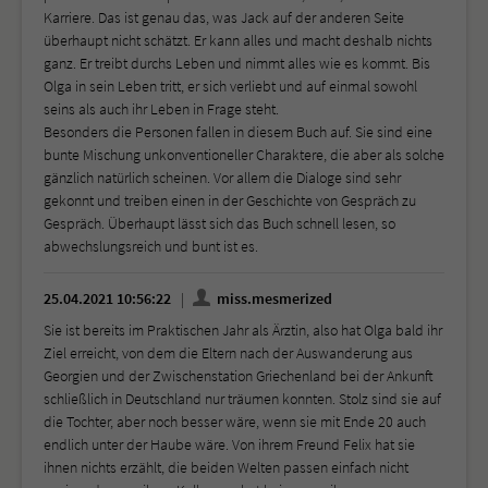
Karriere. Das ist genau das, was Jack auf der anderen Seite
überhaupt nicht schätzt. Er kann alles und macht deshalb nichts
ganz. Er treibt durchs Leben und nimmt alles wie es kommt. Bis
Olga in sein Leben tritt, er sich verliebt und auf einmal sowohl
seins als auch ihr Leben in Frage steht.
Besonders die Personen fallen in diesem Buch auf. Sie sind eine
bunte Mischung unkonventioneller Charaktere, die aber als solche
gänzlich natürlich scheinen. Vor allem die Dialoge sind sehr
gekonnt und treiben einen in der Geschichte von Gespräch zu
Gespräch. Überhaupt lässt sich das Buch schnell lesen, so
abwechslungsreich und bunt ist es.
25.04.2021 10:56:22
miss.mesmerized
Sie ist bereits im Praktischen Jahr als Ärztin, also hat Olga bald ihr
Ziel erreicht, von dem die Eltern nach der Auswanderung aus
Georgien und der Zwischenstation Griechenland bei der Ankunft
schließlich in Deutschland nur träumen konnten. Stolz sind sie auf
die Tochter, aber noch besser wäre, wenn sie mit Ende 20 auch
endlich unter der Haube wäre. Von ihrem Freund Felix hat sie
ihnen nichts erzählt, die beiden Welten passen einfach nicht