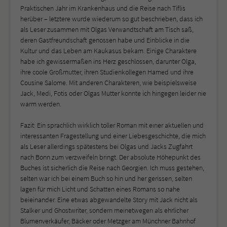
Praktischen Jahr im Krankenhaus und die Reise nach Tiflis
herüber – letztere wurde wiederum so gut beschrieben, dass ich
als Leser zusammen mit Olgas Verwandtschaft am Tisch saß,
deren Gastfreundschaft genossen habe und Einblicke in die
Kultur und das Leben am Kaukasus bekam. Einige Charaktere
habe ich gewissermaßen ins Herz geschlossen, darunter Olga,
ihre coole Großmutter, ihren Studienkollegen Hamed und ihre
Cousine Salome. Mit anderen Charakteren, wie beispielsweise
Jack, Medi, Fotis oder Olgas Mutter konnte ich hingegen leider nie
warm werden.
Fazit: Ein sprachlich wirklich toller Roman mit einer aktuellen und
interessanten Fragestellung und einer Liebesgeschichte, die mich
als Leser allerdings spätestens bei Olgas und Jacks Zugfahrt
nach Bonn zum verzweifeln bringt. Der absolute Höhepunkt des
Buches ist sicherlich die Reise nach Georgien. Ich muss gestehen,
selten war ich bei einem Buch so hin und her gerissen, selten
lagen für mich Licht und Schatten eines Romans so nahe
beieinander. Eine etwas abgewandelte Story mit Jack nicht als
Stalker und Ghostwriter, sondern meinetwegen als ehrlicher
Blumenverkäufer, Bäcker oder Metzger am Münchner Bahnhof