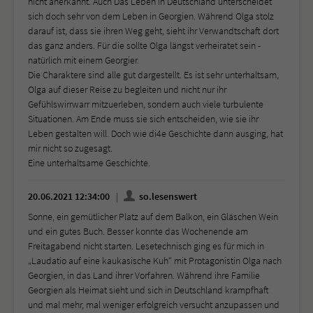
nicht anerkannt. Auch Das Leben in Deutschland unterscheidet
sich doch sehr von dem Leben in Georgien. Während Olga stolz
darauf ist, dass sie ihren Weg geht, sieht ihr Verwandtschaft dort
das ganz anders. Für die sollte Olga längst verheiratet sein -
natürlich mit einem Georgier.
Die Charaktere sind alle gut dargestellt. Es ist sehr unterhaltsam,
Olga auf dieser Reise zu begleiten und nicht nur ihr
Gefühlswirrwarr mitzuerleben, sondern auch viele turbulente
Situationen. Am Ende muss sie sich entscheiden, wie sie ihr
Leben gestalten will. Doch wie di4e Geschichte dann ausging, hat
mir nicht so zugesagt.
Eine unterhaltsame Geschichte.
20.06.2021 12:34:00
so.lesenswert
Sonne, ein gemütlicher Platz auf dem Balkon, ein Gläschen Wein
und ein gutes Buch. Besser konnte das Wochenende am
Freitagabend nicht starten. Lesetechnisch ging es für mich in
„Laudatio auf eine kaukasische Kuh“ mit Protagonistin Olga nach
Georgien, in das Land ihrer Vorfahren. Während ihre Familie
Georgien als Heimat sieht und sich in Deutschland krampfhaft
und mal mehr, mal weniger erfolgreich versucht anzupassen und