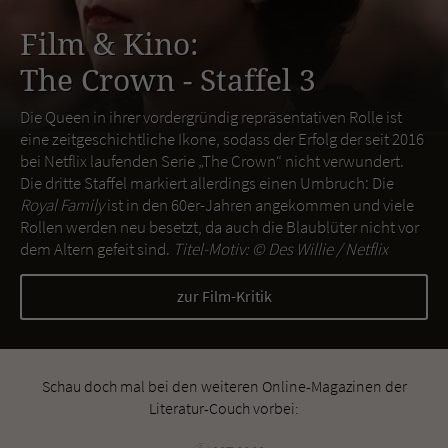
Film & Kino:
The Crown - Staffel 3
Die Queen in ihrer vordergründig repräsentativen Rolle ist
eine zeitgeschichtliche Ikone, sodass der Erfolg der seit 2016
bei Netflix laufenden Serie „The Crown“ nicht verwundert.
Die dritte Staffel markiert allerdings einen Umbruch: Die
Royal Family
ist in den 60er-Jahren angekommen und viele
Rollen werden neu besetzt, da auch die Blaublüter nicht vor
dem Altern gefeit sind.
Titel-Motiv: ©
Des Willie / Netflix
zur Film-Kritik
Schau doch mal bei den weiteren Online-Magazinen der
Literatur-Couch vorbei: