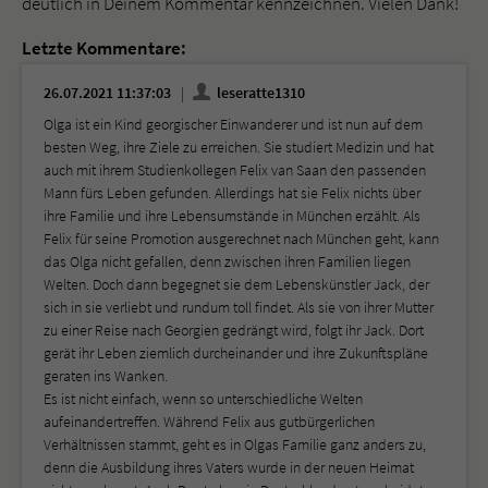
deutlich in Deinem Kommentar kennzeichnen. Vielen Dank!
Letzte Kommentare:
26.07.2021 11:37:03
leseratte1310
Olga ist ein Kind georgischer Einwanderer und ist nun auf dem
besten Weg, ihre Ziele zu erreichen. Sie studiert Medizin und hat
auch mit ihrem Studienkollegen Felix van Saan den passenden
Mann fürs Leben gefunden. Allerdings hat sie Felix nichts über
ihre Familie und ihre Lebensumstände in München erzählt. Als
Felix für seine Promotion ausgerechnet nach München geht, kann
das Olga nicht gefallen, denn zwischen ihren Familien liegen
Welten. Doch dann begegnet sie dem Lebenskünstler Jack, der
sich in sie verliebt und rundum toll findet. Als sie von ihrer Mutter
zu einer Reise nach Georgien gedrängt wird, folgt ihr Jack. Dort
gerät ihr Leben ziemlich durcheinander und ihre Zukunftspläne
geraten ins Wanken.
Es ist nicht einfach, wenn so unterschiedliche Welten
aufeinandertreffen. Während Felix aus gutbürgerlichen
Verhältnissen stammt, geht es in Olgas Familie ganz anders zu,
denn die Ausbildung ihres Vaters wurde in der neuen Heimat