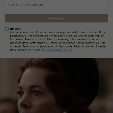
Nicht
ausfüllen!
Hinweis:
Wir behalten uns vor, Kommentare ohne Angabe von Gründen zu löschen. Bitte
beachten Sie Urheberrecht und Privatsphäre; Werbung ist nicht gestattet. Ihr
Name bzw. Pseudonym wird öffentlich angezeigt; Nachnamen können zum
Datenschutz gekürzt werden. Zu Ihrem Schutz können Kontaktdaten wie E-Mail-
Adressen, Telefonnummern oder Anschriften von der Redaktion entfernt werden.
Details finden Sie in unserer
Datenschutzerklärung
.