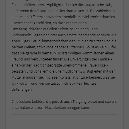
Filmkomödien kennt. Highlight sicherlich die kaukasische Kuh,
auch wenn der Anlass tatsächlich dramatisch ist. Die zahlreichen
kulturellen Differenzen werden ebenfalls mit viel Ironie schamlos
überzeichnet geschildert, so dass man mit den
Unzulänglichkeiten auf allen Seiten locker leben kann.
Andererseits liegen darunter auch ernstzunehmende Aspekte wie
eben Olgas Gefühl immer zwischen den Stühlen zu sitzen und die
beiden Welten, strikt voneinander zu trennen. So ist es kein Zufall,
dass sie gerade in dem türkischstämmigen Kommilitonen einen
Freund und Verbündeten findet. Die Erwartungen der Familie –
eine von der Tradition geprägte überkommene Frauenrolle -
belasten und vor allem die unermüdlichen Zwistigkeiten mit der
Mutter ermüden sie. In dieser Konstellation zu erkennen, was sie
wirklich will und wer sie tatsächlich ist – kein leichtes
Unterfangen.
Eine lockere Lektüre, die jedoch auch Tiefgang bietet und sowohl
unterhalten wie zum Nachdenken anregen kann.