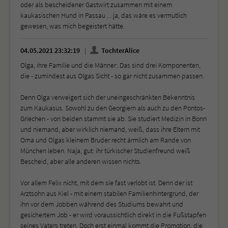
oder als bescheidener Gastwirt zusammen mit einem
kaukasischen Hund in Passau ... ja, das wäre es vermutlich
gewesen, was mich begeistert hätte.
04.05.2021 23:32:19
TochterAlice
Olga, ihre Familie und die Männer: Das sind drei Komponenten,
die - zumindest aus Olgas Sicht - so gar nicht zusammen passen.
Denn Olga verweigert sich der uneingeschränkten Bekenntnis
zum Kaukasus. Sowohl zu den Georgiern als auch zu den Pontos-
Griechen - von beiden stammt sie ab. Sie studiert Medizin in Bonn
und niemand, aber wirklich niemand, weiß, dass ihre Eltern mit
Oma und Olgas kleinem Bruder recht ärmlich am Rande von
München leben. Naja, gut: ihr türkischer Studienfreund weiß
Bescheid, aber alle anderen wissen nichts.
Vor allem Felix nicht, mit dem sie fast verlobt ist. Denn der ist
Arztsohn aus Kiel - mit einem stabilen Familienhintergrund, der
ihn vor dem Jobben während des Studiums bewahrt und
gesichertem Job - er wird voraussichtlich direkt in die Fußstapfen
seines Vaters treten. Doch erst einmal kommt die Promotion, die