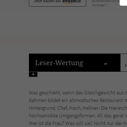
Jetzt kaufen bei
Buchhändler vor Ort
(Anzeige*)
-
Leser
-Wertung
1
Was geschieht, wenn das Gleichgewicht aus de
Rahmen bildet ein altmodisches Restaurant m
Hintergrund. Chef, Koch, Kellner: Die Hierarchi
hochsensible Umgangsformen. All das gerät i
Wer ist die Frau? Was will sie? Nicht nur der 