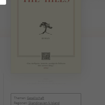
Themen:
Gesellschaft
Regionen:
Skandinavien & Island