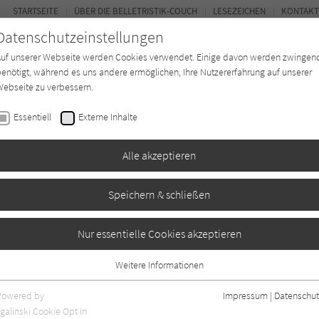
STARTSEITE
ÜBER DIE BELLETRISTIK-COUCH
LESEZEICHEN
KONTAKT
Datenschutzeinstellungen
Auf unserer Webseite werden Cookies verwendet. Einige davon werden zwingen
enötigt, während es uns andere ermöglichen, Ihre Nutzererfahrung auf unserer
ebseite zu verbessern.
FOR
Essentiell
Externe Inhalte
Autor*in
Verlage
Magazin
Ki
Alle akzeptieren
Speichern & schließen
Nur essentielle Cookies akzeptieren
Weitere Informationen
ngaben
0
Essentiell
Essentielle Cookies werden für grundlegende Funktionen der Webseite
Powered by
Impressum
|
Datenschut
benötigt. Dadurch ist gewährleistet, dass die Webseite einwandfrei
galinski Cookie Opt In