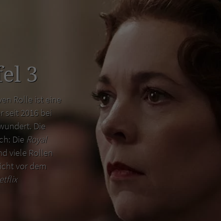
el 3
en Rolle ist eine
r seit 2016 bei
wundert. Die
uch: Die
Royal
d viele Rollen
icht vor dem
etflix