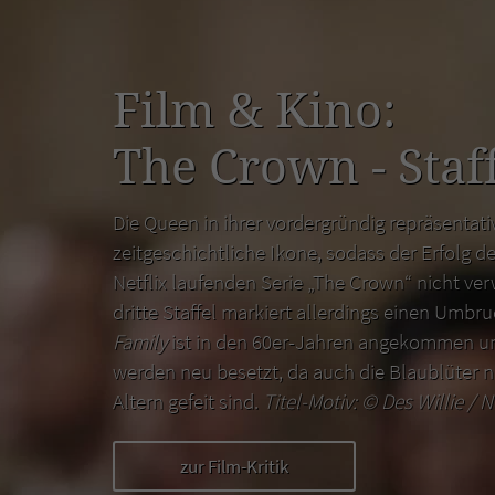
Film & Kino:
The Crown - Staff
Die Queen in ihrer vordergründig repräsentativ
zeitgeschichtliche Ikone, sodass der Erfolg de
Netflix laufenden Serie „The Crown“ nicht ver
dritte Staffel markiert allerdings einen Umbr
Family
ist in den 60er-Jahren angekommen un
werden neu besetzt, da auch die Blaublüter n
Altern gefeit sind.
Titel-Motiv: ©
Des Willie / N
zur Film-Kritik