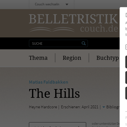
Couch wechseln
b
W
Thema
Region
Buchtyp
Matias Faldbakken
The Hills
Heyne Hardcore
Erschienen: April 2021
Bibliogr. A
s
oder unterstütze Deinen