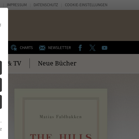
IMPRESSUM
DATENSCHUTZ
COOKIE-EINSTELLUNGEN
d
FACEBOOK
TWITTER
YOUTUBE
UM
CHARTS
NEWSLETTER
no & TV
Neue Bücher
z