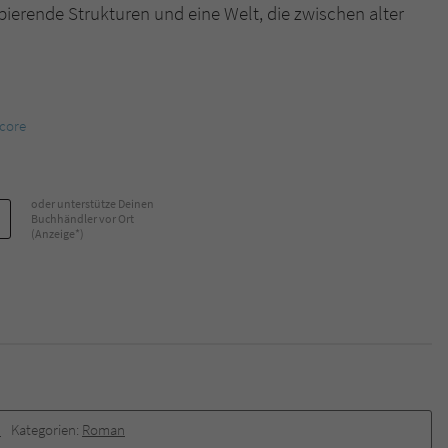
ierende Strukturen und eine Welt, die zwischen alter
Name
tx_pwcomments_ahash
Anbieter
Literatur-Couch Medien GmbH & Co. KG
core
Laufzeit
1 Jahr
Zweck
Cookie für Kommentare einzelner Buchtitel
oder unterstütze Deinen
Buchhändler vor Ort
(Anzeige*)
Name
fe_typo_user
Anbieter
Literatur-Couch Medien GmbH & Co. KG
Laufzeit
Session
Dieses Cookie gewährleistet die Kommunikation der
Webseite mit dem Benutzer. Es wird benötigt um z. B.
Zweck
d
Kategorien:
Roman
den Sicherheitscode des Kontaktformulars zu