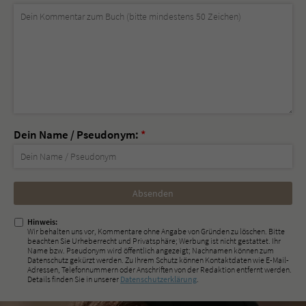
Dein Name / Pseudonym:
*
Nicht
ausfüllen!
Hinweis:
Wir behalten uns vor, Kommentare ohne Angabe von Gründen zu löschen. Bitte
beachten Sie Urheberrecht und Privatsphäre; Werbung ist nicht gestattet. Ihr
Name bzw. Pseudonym wird öffentlich angezeigt; Nachnamen können zum
Datenschutz gekürzt werden. Zu Ihrem Schutz können Kontaktdaten wie E-Mail-
Adressen, Telefonnummern oder Anschriften von der Redaktion entfernt werden.
Details finden Sie in unserer
Datenschutzerklärung
.