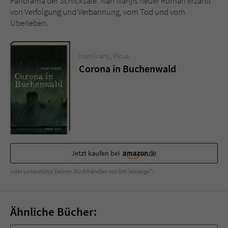
Panorama der Schicksale: Ivan Ivanjis neuer Roman erzählt
Sicherheitscode des Kontaktformulars zu
von Verfolgung und Verbannung, vom Tod und vom
überprüfen.
Überleben.
Ivan Ivanji
,
Picus
Corona in Buchenwald
Jetzt kaufen bei
oder unterstütze Deinen Buchhändler vor Ort (Anzeige*)
Ähnliche Bücher: