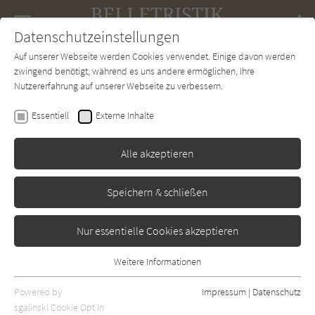
Navigation
Datenschutzeinstellungen
Couch
wechse
Auf unserer Webseite werden Cookies verwendet. Einige davon werden
Forum
Charts
Newsletter
SUCHE
zwingend benötigt, während es uns andere ermöglichen, Ihre
Nutzererfahrung auf unserer Webseite zu verbessern.
Ivan Ivanji
Essentiell
Externe Inhalte
Corona in Buchenwald
Alle akzeptieren
Picus
Erschienen: Februar 2021
Bibliogr. Angaben
0
Speichern & schließen
Nur essentielle Cookies akzeptieren
Weitere Informationen
Essentiell
Essentielle Cookies werden für grundlegende Funktionen der
Powered by
Impressum
|
Datenschutz
Webseite benötigt. Dadurch ist gewährleistet, dass die Webseite
sgalinski Cookie Opt In