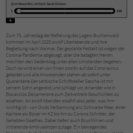
Zum Bewerten, einfach Säule klicken.
1
100
Name
tx_pwcomments_ahash
Anbieter
Literatur-Couch Medien GmbH & Co. KG
Zum 75. Jahrestag der Befreiung des Lagers Buchenwald
Laufzeit
1 Jahr
kommen im April 2020 zwölf Überlebende und ihre
Begleitung nach Weimar. Der geplante Festakt ist wegen der
Corona-Pandemie abgesagt, aber die betagten Herren
Zweck
Cookie für Kommentare einzelner Buchtitel
möchten den Gedenktag unter allen Umständen begehen.
Doch da wird einer von ihnen positiv auf das Coronavirus
getestet und alle Anwesenden stehen ab sofort unter
Name
fe_typo_user
Quarantäne.Der serbische Schriftsteller Sascha ist mit
seinem Sohn angereist und schlägt vor, einander wie in
Anbieter
Literatur-Couch Medien GmbH & Co. KG
Bocaccios Decamerone zum Zeitvertreib Geschichten zu
erzählen. An zwölf Abenden erzählt also jeder, was ihm
Laufzeit
Session
wichtig ist - von Ovids Verbannung ans Schwarze Meer, einer
Karriere als Boxer im KZ bis hin zu Corona Schröter, der
Dieses Cookie gewährleistet die
Geliebten Goethes. Dabei treten auch Bruchlinien und
Kommunikation der Webseite mit dem
irritierende Ambivalenzen zutage. Ein bewegendes
Zweck
Benutzer. Es wird benötigt um z. B. den