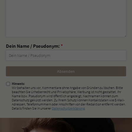
Dein Name / Pseudonym:
*
Nicht
ausfüllen!
Hinweis:
Wir behalten uns vor, Kommentare ohne Angabe von Gründen zu löschen. Bitte
beachten Sie Urheberrecht und Privatsphäre; Werbung ist nicht gestattet. Ihr
Name bzw. Pseudonym wird öffentlich angezeigt; Nachnamen können zum
Datenschutz gekürzt werden. Zu Ihrem Schutz können Kontaktdaten wie E-Mail-
Adressen, Telefonnummern oder Anschriften von der Redaktion entfernt werden.
Details finden Sie in unserer
Datenschutzerklärung
.