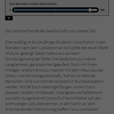
Zum Bewerten, einfach Säule klicken.
1
100
Name
tx_pwcomments_ahash
Anbieter
Literatur-Couch Medien GmbH & Co. KG
Das brisante Porträt der Gesellschaft und unserer Zeit
Laufzeit
1 Jahr
Eher zufällig ist die 24-jährige Studentin Coco Frahm in den
Zweck
Cookie für Kommentare einzelner Buchtitel
Monaten nach dem Lockdown an die Spitze der neuen Partei
»Future« gelangt. Dabei hatte Coco auf dem
Gründungscamp der Partei ihre Gedanken zur »neuen
Langsamkeit« ganz spontan geäußert. Doch mit ihrem
Name
fe_typo_user
Anliegen, endlich ernst zu machen mit dem »Raus aus der
Stress- und Konsumgesellschaft«, traf sie ins Herz der
Anbieter
Literatur-Couch Medien GmbH & Co. KG
Menschen. Und nun könnte sie plötzlich Bundeskanzlerin
werden. Mit 24! Doch »besorgte Bürger« wollen Coco
Laufzeit
Session
stoppen. Notfalls mit Gewalt - solange es wie Selbstmord
aussieht. Ausgerechnet Cocos Ex-Freund Maikel soll den
Dieses Cookie gewährleistet die
schmutzigen Job übernehmen. In der Nacht vor dem
Kommunikation der Webseite mit dem
entscheidenden Wahlsonntag treffen Coco und Maikel
Zweck
Benutzer. Es wird benötigt um z. B. den