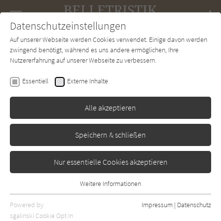
Navigation
Datenschutzeinstellungen
Couch
wechse
Auf unserer Webseite werden Cookies verwendet. Einige davon werden
Forum
Charts
Newsletter
SUCHE
zwingend benötigt, während es uns andere ermöglichen, Ihre
Nutzererfahrung auf unserer Webseite zu verbessern.
Christian Linker
Essentiell
Externe Inhalte
Toxische Macht
Alle akzeptieren
dtv
Erschienen: Februar 2021
Bibliogr. Angaben
0
Speichern & schließen
Nur essentielle Cookies akzeptieren
Weitere Informationen
Essentiell
Essentielle Cookies werden für grundlegende Funktionen der
Powered by
Impressum
|
Datenschutz
Webseite benötigt. Dadurch ist gewährleistet, dass die Webseite
sgalinski Cookie Opt In