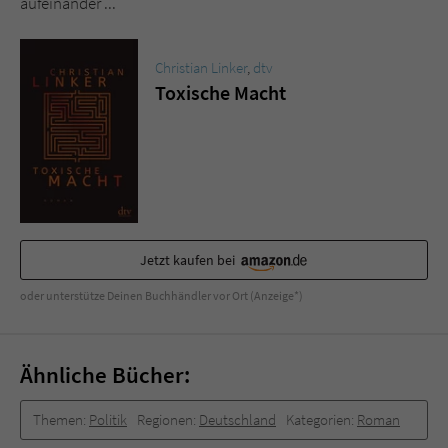
aufeinander ...
Sicherheitscode des Kontaktformulars zu
überprüfen.
Christian Linker
,
dtv
Toxische Macht
Jetzt kaufen bei
oder unterstütze Deinen Buchhändler vor Ort (Anzeige*)
Ähnliche Bücher:
Themen:
Politik
Regionen:
Deutschland
Kategorien:
Roman