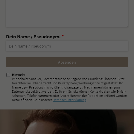
Dein Name / Pseudonym:
*
Nicht
ausfüllen!
Hinweis:
Wir behalten uns vor, Kommentare ohne Angabe von Gründen zu löschen. Bitte
beachten Sie Urheberrecht und Privatsphäre; Werbung ist nicht gestattet. Ihr
Name bzw. Pseudonym wird öffentlich angezeigt; Nachnamen können zum
Datenschutz gekürzt werden. Zu Ihrem Schutz können Kontaktdaten wie E-Mail-
Adressen, Telefonnummern oder Anschriften von der Redaktion entfernt werden.
Details finden Sie in unserer
Datenschutzerklärung
.