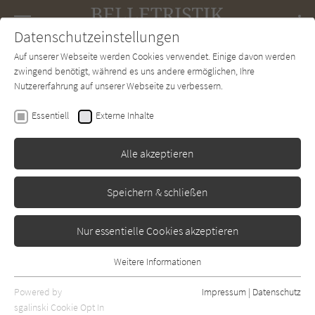
Navigation
Datenschutzeinstellungen
Couch
wechse
Auf unserer Webseite werden Cookies verwendet. Einige davon werden
Forum
Charts
Newsletter
SUCHE
zwingend benötigt, während es uns andere ermöglichen, Ihre
Nutzererfahrung auf unserer Webseite zu verbessern.
Hernan Diaz
Essentiell
Externe Inhalte
In der Ferne
Alle akzeptieren
Hanser Berlin
Erschienen: Februar 2021
Bibliogr. Angaben
0
Speichern & schließen
Nur essentielle Cookies akzeptieren
Weitere Informationen
Essentiell
Essentielle Cookies werden für grundlegende Funktionen der
Powered by
Impressum
|
Datenschutz
Webseite benötigt. Dadurch ist gewährleistet, dass die Webseite
sgalinski Cookie Opt In