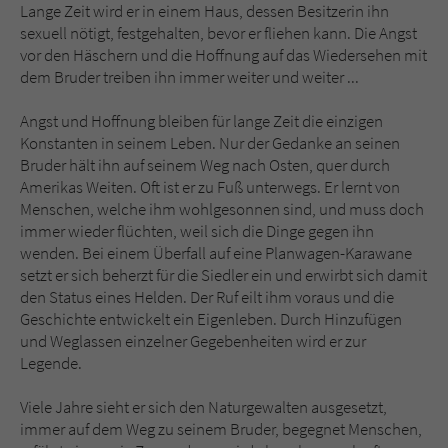
Lange Zeit wird er in einem Haus, dessen Besitzerin ihn
sexuell nötigt, festgehalten, bevor er fliehen kann. Die Angst
vor den Häschern und die Hoffnung auf das Wiedersehen mit
dem Bruder treiben ihn immer weiter und weiter ...
Angst und Hoffnung bleiben für lange Zeit die einzigen
Konstanten in seinem Leben. Nur der Gedanke an seinen
Bruder hält ihn auf seinem Weg nach Osten, quer durch
Amerikas Weiten. Oft ist er zu Fuß unterwegs. Er lernt von
Menschen, welche ihm wohlgesonnen sind, und muss doch
immer wieder flüchten, weil sich die Dinge gegen ihn
wenden. Bei einem Überfall auf eine Planwagen-Karawane
setzt er sich beherzt für die Siedler ein und erwirbt sich damit
den Status eines Helden. Der Ruf eilt ihm voraus und die
Geschichte entwickelt ein Eigenleben. Durch Hinzufügen
und Weglassen einzelner Gegebenheiten wird er zur
Legende.
Viele Jahre sieht er sich den Naturgewalten ausgesetzt,
immer auf dem Weg zu seinem Bruder, begegnet Menschen,