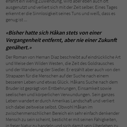
erfährt ein wenig Zuwendung, wird aber eben auch oft
ausgenutzt und verliert sich mit der Zeit selber. Eines Tages
erkennt er die Sinnlosigkeit seines Tuns und weiß, dass es
genug ist ...
«Bisher hatte sich Håkan stets von einer
Vergangenheit entfernt, aber nie einer Zukunft
genähert.»
Der Roman von Hernan Diaz beschreibt auf eindrückliche Art
und Weise den Wilden Westen, die Zeit des Goldrausches
und der Wanderung der Siedler. Er erzählt aber auch von den
Strapazen für die Menschen auf der Suche nach einem
besseren Leben und etwas Glück. Håkans Suche nach dem
Bruder ist geprägt von Entbehrungen, Einsamkeit sowie
seelischen und körperlichen Verwundungen. Sein ganzes
Leben wandert er durch Amerikas Landschaft und verliert
sich dabei zeitweise selbst. Obwohl Håkan im
zwischenmenschlichen Bereich ein sehr einfach denkender
Mensch zu sein scheint, besticht er mit seinen Fähigkeiten,
in freier Natur zu handeln und sich damit sein Überleben zu