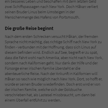
ein besseres Leben und beschaffen mit dem letzten Geld
Sicherheitscode des Kontaktformulars zu
zwei Schiffspassagen nach New York. Doch Håkan verliert
überprüfen.
seinen Bruder Linus beim Umsteigen in der
Menschenmenge des Hafens von Portsmouth.
Die große Reise beginnt
Nach dem ersten Schrecken versucht Håkan, der fremden
Sprache nicht mächtig, das richtige Schiff nach New York zu
finden - verbunden mit der Hoffnung, dass sich Linus auf
diesem befinden wird. Endlich auf See, begreift er zu spät,
dass die Fahrt wohl nach Amerika, aber nicht nach New York,
sondern nach Kalifornien geht. Nur dank der Hilfe und der
Fürsorge einer irischen Familie übersteht er die
abenteuerliche Reise. Nach der Ankunft in Kalifornien will
Håkan so rasch wie möglich nach New York. Dort, so hofft er,
würde er seinen Bruder wiederfinden. Doch erst wird er von
der irischen Familie, welche sich der Goldsuche
verschrieben hat, als Lastesel missbraucht, um dann bei
einem Überfall entführt zu werden.