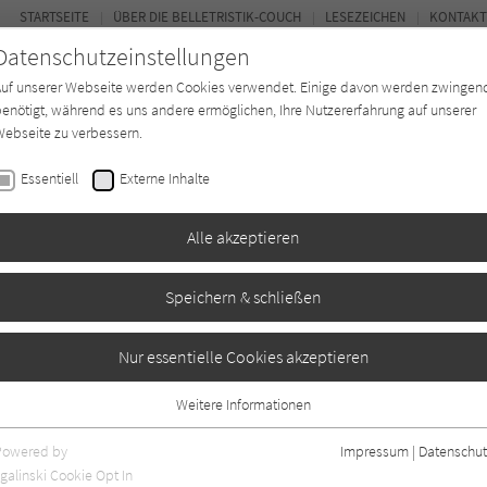
STARTSEITE
ÜBER DIE BELLETRISTIK-COUCH
LESEZEICHEN
KONTAKT
Datenschutzeinstellungen
Auf unserer Webseite werden Cookies verwendet. Einige davon werden zwingen
enötigt, während es uns andere ermöglichen, Ihre Nutzererfahrung auf unserer
ebseite zu verbessern.
FOR
Essentiell
Externe Inhalte
Autor*in
Verlage
Magazin
Ki
Alle akzeptieren
Speichern & schließen
gular
Nur essentielle Cookies akzeptieren
Weitere Informationen
gr. Angaben
0
Essentiell
Essentielle Cookies werden für grundlegende Funktionen der Webseite
Powered by
Impressum
|
Datenschut
benötigt. Dadurch ist gewährleistet, dass die Webseite einwandfrei
galinski Cookie Opt In