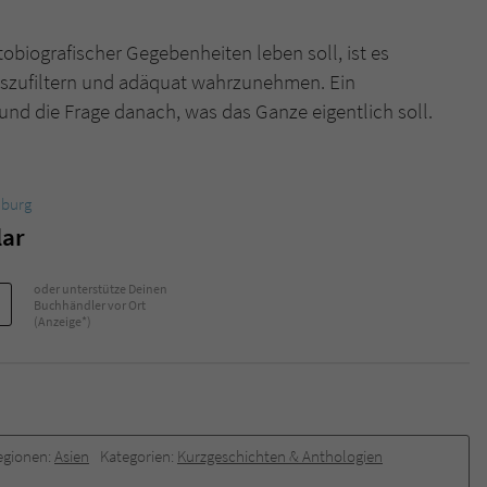
biografischer Gegebenheiten leben soll, ist es
auszufiltern und adäquat wahrzunehmen. Ein
und die Frage danach, was das Ganze eigentlich soll.
burg
lar
oder unterstütze Deinen
Buchhändler vor Ort
(Anzeige*)
egionen:
Asien
Kategorien:
Kurzgeschichten & Anthologien