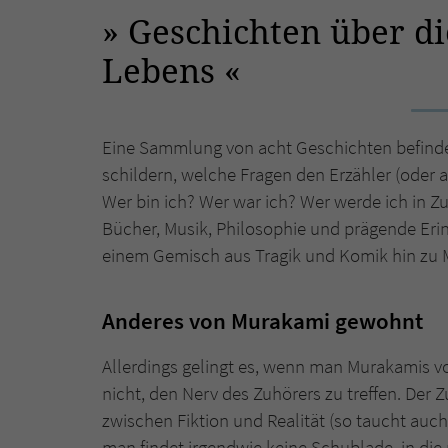
Geschichten über di
Lebens
Eine Sammlung von acht Geschichten befindet
schildern, welche Fragen den Erzähler (oder 
Wer bin ich? Wer war ich? Wer werde ich in Z
Bücher, Musik, Philosophie und prägende Er
einem Gemisch aus Tragik und Komik hin zu 
Anderes von Murakami gewohnt
Allerdings gelingt es, wenn man Murakamis 
nicht, den Nerv des Zuhörers zu treffen. Der Z
zwischen Fiktion und Realität (so taucht auc
man findet irgendwie keine Schublade, in die 