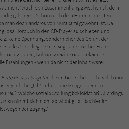
überprüfen.
, was nicht? Auch den Zusammenhang zwischen all dem
llständig gelungen. Schon nach dem Hören der ersten
 da man doch anderes von Murakami gewohnt ist. Da
ng, das Hörbuch in den CD-Player zu schieben und
reiz, keine Spannung, sondern eher das Gefühl der
 das alles? Das liegt keineswegs an Sprecher Frank
okumentationen, Kulturmagazine oder bekannte
e Erzählungen - wenn da nicht der Inhalt wäre!
s
Erste Person Singular
, die im Deutschen nicht solch eine
das eigentliche „Ich“ schon eine Menge über den
ne Frau? Welche soziale Stellung bekleidet er? Allerdings
, man nimmt sich nicht so wichtig. Ist das hier im
 deswegen der Zugang?