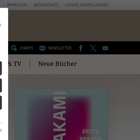
IMPRESSUM
DATENSCHUTZ
COOKIE-EINSTELLUNGEN
d
FACEBOOK
TWITTER
YOUTUBE
UM
CHARTS
NEWSLETTER
no & TV
Neue Bücher
z