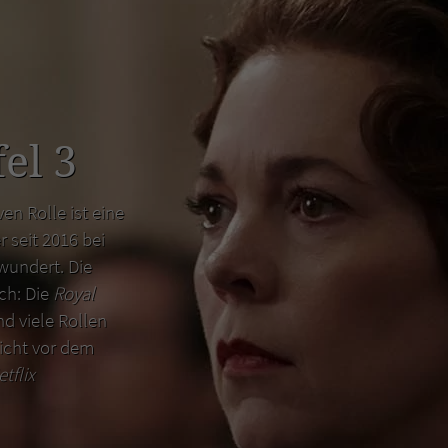
el 3
en Rolle ist eine
r seit 2016 bei
wundert. Die
uch: Die
Royal
d viele Rollen
icht vor dem
etflix