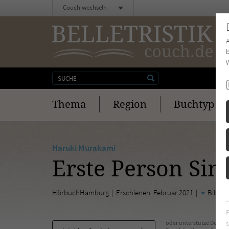
Couch wechseln
b
W
Thema
Region
Buchtyp
Haruki Murakami
Erste Person Sin
HörbuchHamburg
Erschienen: Februar 2021
Biblio
s
oder unterstütze Deinen