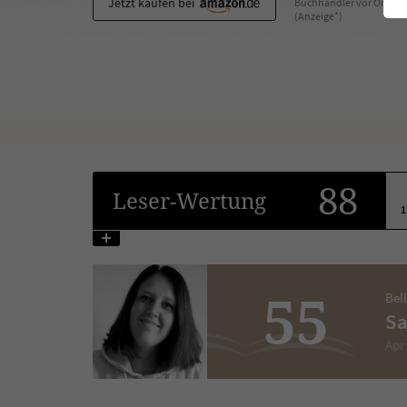
Jetzt kaufen bei
Buchhändler vor Ort
(Anzeige*)
88
Leser
-Wertung
1
55
Bel
Sa
Apr