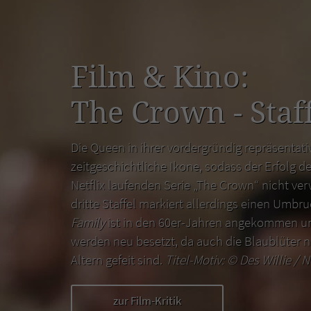
Film & Kino:
The Crown - Staff
Die Queen in ihrer vordergründig repräsentativ
zeitgeschichtliche Ikone, sodass der Erfolg de
Netflix laufenden Serie „The Crown“ nicht ver
dritte Staffel markiert allerdings einen Umbr
Family
ist in den 60er-Jahren angekommen un
werden neu besetzt, da auch die Blaublüter n
Altern gefeit sind.
Titel-Motiv: ©
Des Willie / N
zur Film-Kritik