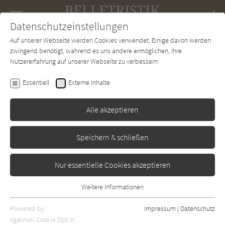
Navigation
Datenschutzeinstellungen
Couch
wechse
Auf unserer Webseite werden Cookies verwendet. Einige davon werden
Forum
Charts
Newsletter
SUCHE
zwingend benötigt, während es uns andere ermöglichen, Ihre
Nutzererfahrung auf unserer Webseite zu verbessern.
Benjamin Lebert
Essentiell
Externe Inhalte
Crazy
Alle akzeptieren
Aufbau
Erschienen: Januar 2021
Bibliogr. Angaben
2
Speichern & schließen
Nur essentielle Cookies akzeptieren
Weitere Informationen
Essentiell
Essentielle Cookies werden für grundlegende Funktionen der
Powered by
Impressum
|
Datenschutz
Webseite benötigt. Dadurch ist gewährleistet, dass die Webseite
sgalinski Cookie Opt In