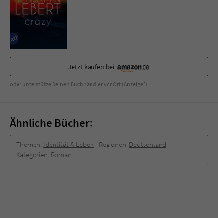
Sicherheitscode des Kontaktformulars zu
überprüfen.
Jetzt kaufen bei
oder unterstütze Deinen Buchhändler vor Ort (Anzeige*)
Ähnliche Bücher:
Themen:
Identität & Leben
Regionen:
Deutschland
Kategorien:
Roman