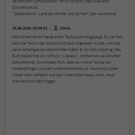
Sexistischen Schundroman. Ich bin empört, dass das eine
Schullektüre ist.
" Deutschland - Land der Dichter und Denker", das war einmal.
19.06.2026 18:04:12
Silvie
Mein Enkel hat mir heute einen Textausschnitt gezeigt. Er war froh,
dass der Text in der Schule nicht laut vorgelesen würde, weil das
seine Schamgrenze überschritten hätte. Er ist nicht volljährig. Das
Buch bezeichne ich nicht als " Literatur", sondern als sexistischen
Schundroman. Es entsetzt mich, dass es in einer Schule bei
minderjährigen Schülern Unterrichtsthema ist. Warum die Sitten
immer mehr verfallen und das Unterrichtsniveaus sinkt, muss
man da nicht mehr fragen.