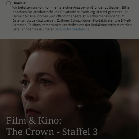
Hinweis:
Wir behalten uns vor, Kommentare ohne Angabe von Gründen zu löschen. Bitte
beachten Sie Urheberrecht und Privatsphäre; Werbung ist nicht gestattet. Ihr
Name bzw. Pseudonym wird öffentlich angezeigt; Nachnamen können zum
Datenschutz gekürzt werden. Zu Ihrem Schutz können Kontaktdaten wie E-Mail-
Adressen, Telefonnummern oder Anschriften von der Redaktion entfernt werden.
Details finden Sie in unserer
Datenschutzerklärung
.
Film & Kino:
The Crown - Staffel 3