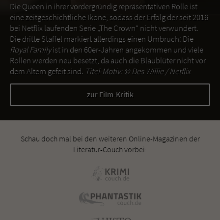
Die Queen in ihrer vordergründig repräsentativen Rolle ist
eine zeitgeschichtliche Ikone, sodass der Erfolg der seit 2016
bei Netflix laufenden Serie „The Crown“ nicht verwundert.
Die dritte Staffel markiert allerdings einen Umbruch: Die
Royal Family
ist in den 60er-Jahren angekommen und viele
Rollen werden neu besetzt, da auch die Blaublüter nicht vor
dem Altern gefeit sind.
Titel-Motiv: ©
Des Willie / Netflix
zur Film-Kritik
Schau doch mal bei den weiteren Online-Magazinen der
Literatur-Couch vorbei: