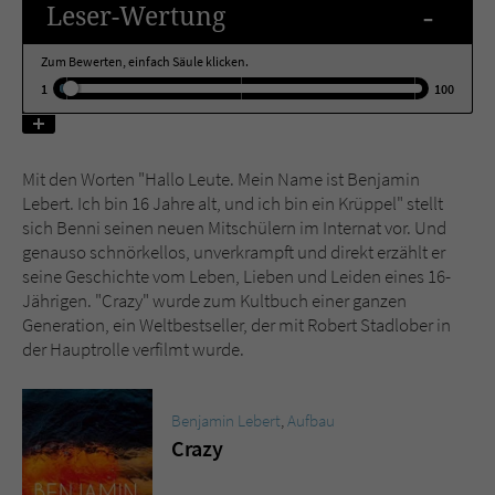
-
Leser
-Wertung
Name
tx_pwcomments_ahash
Zum Bewerten, einfach Säule klicken.
1
100
Anbieter
Literatur-Couch Medien GmbH & Co. KG
Laufzeit
1 Jahr
Mit den Worten "Hallo Leute. Mein Name ist Benjamin
Lebert. Ich bin 16 Jahre alt, und ich bin ein Krüppel" stellt
Zweck
Cookie für Kommentare einzelner Buchtitel
sich Benni seinen neuen Mitschülern im Internat vor. Und
genauso schnörkellos, unverkrampft und direkt erzählt er
seine Geschichte vom Leben, Lieben und Leiden eines 16-
Name
fe_typo_user
Jährigen. "Crazy" wurde zum Kultbuch einer ganzen
Generation, ein Weltbestseller, der mit Robert Stadlober in
Anbieter
Literatur-Couch Medien GmbH & Co. KG
der Hauptrolle verfilmt wurde.
Laufzeit
Session
Benjamin Lebert
,
Aufbau
Dieses Cookie gewährleistet die
Crazy
Kommunikation der Webseite mit dem
Zweck
Benutzer. Es wird benötigt um z. B. den