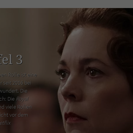
el 3
en Rolle ist eine
r seit 2016 bei
wundert. Die
uch: Die
Royal
d viele Rollen
icht vor dem
etflix