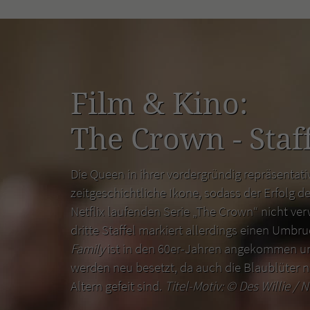
Film & Kino:
The Crown - Staff
Die Queen in ihrer vordergründig repräsentativ
zeitgeschichtliche Ikone, sodass der Erfolg de
Netflix laufenden Serie „The Crown“ nicht ver
dritte Staffel markiert allerdings einen Umbr
Family
ist in den 60er-Jahren angekommen un
werden neu besetzt, da auch die Blaublüter n
Altern gefeit sind.
Titel-Motiv: ©
Des Willie / N