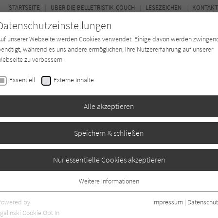
STARTSEITE
ÜBER DIE BELLETRISTIK-COUCH
LESEZEICHEN
KONTAKT
Datenschutzeinstellungen
Auf unserer Webseite werden Cookies verwendet. Einige davon werden zwingen
enötigt, während es uns andere ermöglichen, Ihre Nutzererfahrung auf unserer
ebseite zu verbessern.
FOR
Essentiell
Externe Inhalte
Autor*in
Verlage
Magazin
Ki
Alle akzeptieren
Speichern & schließen
Sommer
Nur essentielle Cookies akzeptieren
Weitere Informationen
ben
0
Essentiell
Essentielle Cookies werden für grundlegende Funktionen der Webseite
Powered by
Impressum
|
Datenschut
benötigt. Dadurch ist gewährleistet, dass die Webseite einwandfrei
galinski Cookie Opt In