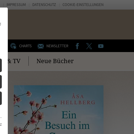
IMPRESSUM
DATENSCHUTZ
COOKIE-EINSTELLUNGEN
d
FACEBOOK
TWITTER
YOUTUBE
UM
CHARTS
NEWSLETTER
no & TV
Neue Bücher
z