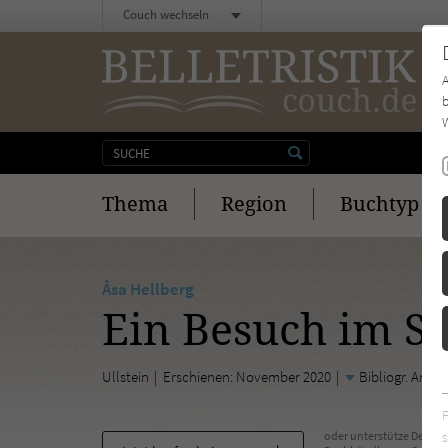
Couch wechseln
b
W
Thema
Region
Buchtyp
Åsa Hellberg
Ein Besuch im 
Ullstein
Erschienen: November 2020
Bibliogr. Anga
s
oder unterstütze Deinen