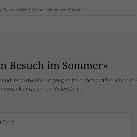
überprüfen.
n:
Skandinavien & Island
Kategorien:
Roman
in Besuch im Sommer«
r und respektvoller Umgang sollte selbstverständlich sein. 
mmentar kennzeichnen. Vielen Dank!
 Buch.