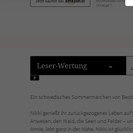
Jetzt kaufen bei
Buchhändler vor Ort
(Anzeige*)
-
Leser
-Wertung
1
Ein schwedisches Sommermärchen von Bestse
Nikki genießt ihr zurückgezogenes Leben auf i
Anwesen, den Wald, die Seen und Felder – und 
Annie, lebt ganz in der Nähe. Nikki ist glücklic