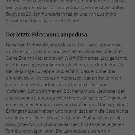
Thema: der fiktiven Vorgeschichte zum Roman
Der Leopard
Sicherheitscode des Kontaktformulars zu
von Guiseppe Tomasi di Lampedusa, dem meistverkauften
überprüfen.
Buch des 20. Jahrhunderts in Italien und von Lucchino
Visconti hochkarätig besetzt verfilmt.
Der letzte Fürst von Lampedusa
Guiseppe Tomasi di Lampedusa ist Fürst von Lampedusa
und Herzog von Palma und der Letzte seines Geschlechtes.
Seine Ehe mit Alexandra von Wolff-Stomersee, Licy genannt,
ist ebenso ungewöhnlich wie glücklich, aber kinderlos. Als
der 59-jährige Guiseppe 1955 erfährt, dass er unheilbar
erkrankt ist, will er etwas hinterlassen, das an ihn erinnert –
einen letzten Fußabdruck in der langen Liste seiner
Vorfahren. Schon immer ein Büchernarr und Liebhaber der
anglistischen Literatur, geistert bereits lange der Gedanke an
einen eigenen Roman in seinem Kopf herum. Und es gelingt:
Er fängt an zu schreiben und merkt, dass er in die Geschichte
der fiktiven sizilianischen Adelsfamilie Salina während des
Risorgimentos Bruchstücke der Geschichte seiner eigenen
Familie verewigen kann. Die Lampedusas waren ein