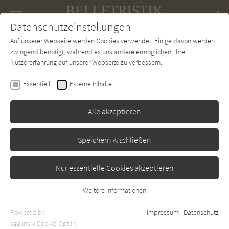
Navigation
Datenschutzeinstellungen
Couch
wechse
Auf unserer Webseite werden Cookies verwendet. Einige davon werden
Forum
Charts
Newsletter
SUCHE
zwingend benötigt, während es uns andere ermöglichen, Ihre
Nutzererfahrung auf unserer Webseite zu verbessern.
Steven Price
Essentiell
Externe Inhalte
Der letzte Prinz
Alle akzeptieren
Diogenes
Erschienen: Oktober 2020
Bibliogr. Angaben
0
Speichern & schließen
Nur essentielle Cookies akzeptieren
Weitere Informationen
Essentiell
Essentielle Cookies werden für grundlegende Funktionen der
Powered by
Impressum
|
Datenschutz
Webseite benötigt. Dadurch ist gewährleistet, dass die Webseite
sgalinski Cookie Opt In