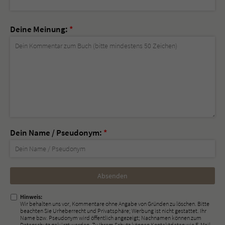
Deine Meinung:
*
Dein Name / Pseudonym:
*
Nicht
ausfüllen!
Hinweis:
Wir behalten uns vor, Kommentare ohne Angabe von Gründen zu löschen. Bitte
beachten Sie Urheberrecht und Privatsphäre; Werbung ist nicht gestattet. Ihr
Name bzw. Pseudonym wird öffentlich angezeigt; Nachnamen können zum
Datenschutz gekürzt werden. Zu Ihrem Schutz können Kontaktdaten wie E-Mail-