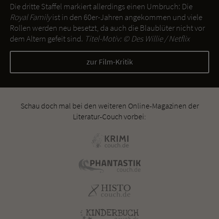
Die dritte Staffel markiert allerdings einen Umbruch: Die
Royal Family
ist in den 60er-Jahren angekommen und viele
Rollen werden neu besetzt, da auch die Blaublüter nicht vor
dem Altern gefeit sind.
Titel-Motiv: ©
Des Willie / Netflix
zur Film-Kritik
Schau doch mal bei den weiteren Online-Magazinen der
Literatur-Couch vorbei: