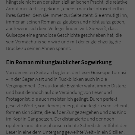
hängt sie nicht an der alten sizilianischen Pracht; die relative
Armut meistert sie gekonnt, ebenso wie die Introvertiertheit
ihres Gatten, dem sie immer zur Seite steht. Sie ermutigt ihn,
immer an seinen Roman zu glauben und nicht aufzugeben,
auch wenn sich kein Verleger finden will. Sie weiß, dass
Guiseppe eine grandiose Geschichte geschrieben hat, die
sein Vermächtnis sein wird und mit der er gleichzeitig die
Brücke zu seinen Ahnen spannt.
Ein Roman mit unglaublicher Sogwirkung
Von der ersten Seite an begleitet der Leser Guiseppe Tomasi
– in der Gegenwart und in Rückblicken auch in die
Vergangenheit. Der auktoriale Erzähler wahrt immer Distanz
und baut dennoch auf die Verbindung von Leser und
Protagonist, die auch meisterlich gelingt. Durch perfekt
gesetzte Worte, von denen jedes gut überlegt zu sein scheint,
formen sich Sätze, die auf der Zunge zergehen und das Kino
im Kopf in Gang setzen. Der distanzierte und dennoch
opulente und atmosphärisch dichte Schreibstil entführt den
Leser in eine dem Untergang geweihte Welt - in ein Sizilien,