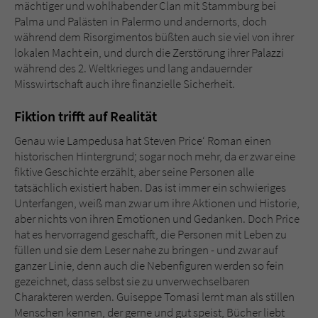
mächtiger und wohlhabender Clan mit Stammburg bei
Palma und Palästen in Palermo und andernorts, doch
während dem Risorgimentos büßten auch sie viel von ihrer
lokalen Macht ein, und durch die Zerstörung ihrer Palazzi
während des 2. Weltkrieges und lang andauernder
Misswirtschaft auch ihre finanzielle Sicherheit.
Fiktion trifft auf Realität
Genau wie Lampedusa hat Steven Price‘ Roman einen
historischen Hintergrund; sogar noch mehr, da er zwar eine
fiktive Geschichte erzählt, aber seine Personen alle
tatsächlich existiert haben. Das ist immer ein schwieriges
Unterfangen, weiß man zwar um ihre Aktionen und Historie,
aber nichts von ihren Emotionen und Gedanken. Doch Price
hat es hervorragend geschafft, die Personen mit Leben zu
füllen und sie dem Leser nahe zu bringen - und zwar auf
ganzer Linie, denn auch die Nebenfiguren werden so fein
gezeichnet, dass selbst sie zu unverwechselbaren
Charakteren werden. Guiseppe Tomasi lernt man als stillen
Menschen kennen, der gerne und gut speist, Bücher liebt