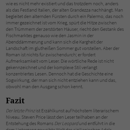
wie es nicht mehr existiert und das trotzdem noch, anders
als das Festland Italien, der alten Grandezza nachhängt. Man
begleitet den alternden Fürsten durch ein Palermo, das noch
immer gezeichnet ist vom Krieg, spürt die Hitze zwischen
den Trümmern der zerstörten Häuser, riecht den Gestank des
Fischmarktes genauso wie den Jasmin in der
Abenddämmerung und kann sich die Kargheit der
Landschaft im glutheißen Sommer gut vorstellen. Aber der
Roman ist nichts für zwischendurch; er fordert
Aufmerksamkeit vom Leser. Die wörtliche Rede ist nicht
gekennzeichnet und der komplexe Stil verlangt
konzentriertes Lesen. Dennoch hat die Geschichte eine
Sogwirkung, der man sich nicht entziehen kann und das,
obwohl man den Ausgang schon kennt.
Fazit
Der letzte Prinz
ist Erzählkunst auf höchstem literarischem
Niveau. Steven Price lässt den Leser teilhaben an der
Entstehung des Romans
Der Leopard
und entführt in die
dem Untergang geweihte Welt des sizilianischen Adels.