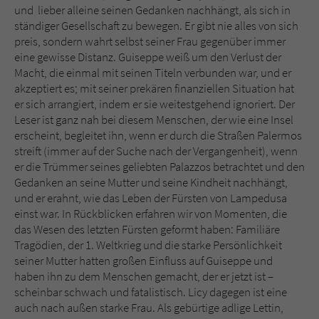
und lieber alleine seinen Gedanken nachhängt, als sich in
ständiger Gesellschaft zu bewegen. Er gibt nie alles von sich
preis, sondern wahrt selbst seiner Frau gegenüber immer
eine gewisse Distanz. Guiseppe weiß um den Verlust der
Macht, die einmal mit seinen Titeln verbunden war, und er
akzeptiert es; mit seiner prekären finanziellen Situation hat
er sich arrangiert, indem er sie weitestgehend ignoriert. Der
Leser ist ganz nah bei diesem Menschen, der wie eine Insel
erscheint, begleitet ihn, wenn er durch die Straßen Palermos
streift (immer auf der Suche nach der Vergangenheit), wenn
er die Trümmer seines geliebten Palazzos betrachtet und den
Gedanken an seine Mutter und seine Kindheit nachhängt,
und er erahnt, wie das Leben der Fürsten von Lampedusa
einst war. In Rückblicken erfahren wir von Momenten, die
das Wesen des letzten Fürsten geformt haben: Familiäre
Tragödien, der 1. Weltkrieg und die starke Persönlichkeit
seiner Mutter hatten großen Einfluss auf Guiseppe und
haben ihn zu dem Menschen gemacht, der er jetzt ist –
scheinbar schwach und fatalistisch. Licy dagegen ist eine
auch nach außen starke Frau. Als gebürtige adlige Lettin,