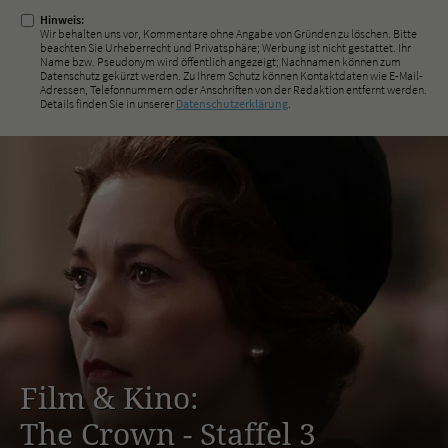
Hinweis:
Wir behalten uns vor, Kommentare ohne Angabe von Gründen zu löschen. Bitte
beachten Sie Urheberrecht und Privatsphäre; Werbung ist nicht gestattet. Ihr
Name bzw. Pseudonym wird öffentlich angezeigt; Nachnamen können zum
Datenschutz gekürzt werden. Zu Ihrem Schutz können Kontaktdaten wie E-Mail-
Adressen, Telefonnummern oder Anschriften von der Redaktion entfernt werden.
Details finden Sie in unserer
Datenschutzerklärung
.
Film & Kino:
The Crown - Staffel 3