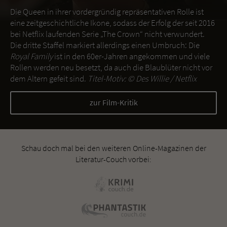
Die Queen in ihrer vordergründig repräsentativen Rolle ist
eine zeitgeschichtliche Ikone, sodass der Erfolg der seit 2016
bei Netflix laufenden Serie „The Crown“ nicht verwundert.
Die dritte Staffel markiert allerdings einen Umbruch: Die
Royal Family
ist in den 60er-Jahren angekommen und viele
Rollen werden neu besetzt, da auch die Blaublüter nicht vor
dem Altern gefeit sind.
Titel-Motiv: ©
Des Willie / Netflix
zur Film-Kritik
Schau doch mal bei den weiteren Online-Magazinen der
Literatur-Couch vorbei: