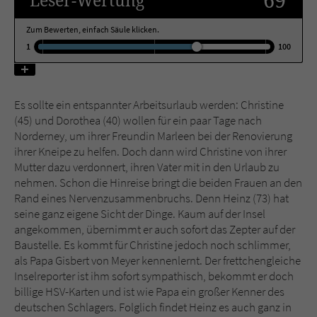
Zum Bewerten, einfach Säule klicken.
Name
tx_pwcomments_ahash
1
100
Anbieter
Literatur-Couch Medien GmbH & Co. KG
Laufzeit
1 Jahr
Es sollte ein entspannter Arbeitsurlaub werden: Christine
(45) und Dorothea (40) wollen für ein paar Tage nach
Zweck
Cookie für Kommentare einzelner Buchtitel
Norderney, um ihrer Freundin Marleen bei der Renovierung
ihrer Kneipe zu helfen. Doch dann wird Christine von ihrer
Mutter dazu verdonnert, ihren Vater mit in den Urlaub zu
Name
fe_typo_user
nehmen. Schon die Hinreise bringt die beiden Frauen an den
Rand eines Nervenzusammenbruchs. Denn Heinz (73) hat
Anbieter
Literatur-Couch Medien GmbH & Co. KG
seine ganz eigene Sicht der Dinge. Kaum auf der Insel
angekommen, übernimmt er auch sofort das Zepter auf der
Laufzeit
Session
Baustelle. Es kommt für Christine jedoch noch schlimmer,
als Papa Gisbert von Meyer kennenlernt. Der frettchengleiche
Dieses Cookie gewährleistet die
Inselreporter ist ihm sofort sympathisch, bekommt er doch
Kommunikation der Webseite mit dem
billige HSV-Karten und ist wie Papa ein großer Kenner des
Zweck
Benutzer. Es wird benötigt um z. B. den
deutschen Schlagers. Folglich findet Heinz es auch ganz in