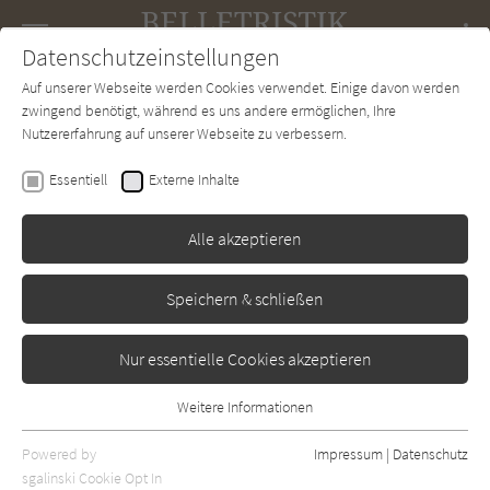
Navigation
Datenschutzeinstellungen
Couch
wechse
Auf unserer Webseite werden Cookies verwendet. Einige davon werden
Forum
Charts
Newsletter
SUCHE
zwingend benötigt, während es uns andere ermöglichen, Ihre
Nutzererfahrung auf unserer Webseite zu verbessern.
Dora Heldt
Essentiell
Externe Inhalte
Urlaub mit Papa
Alle akzeptieren
Jumbo
Erschienen: Januar 2008
Bibliogr. Angaben
0
Speichern & schließen
Nur essentielle Cookies akzeptieren
Weitere Informationen
Essentiell
Essentielle Cookies werden für grundlegende Funktionen der
Powered by
Impressum
|
Datenschutz
Webseite benötigt. Dadurch ist gewährleistet, dass die Webseite
sgalinski Cookie Opt In