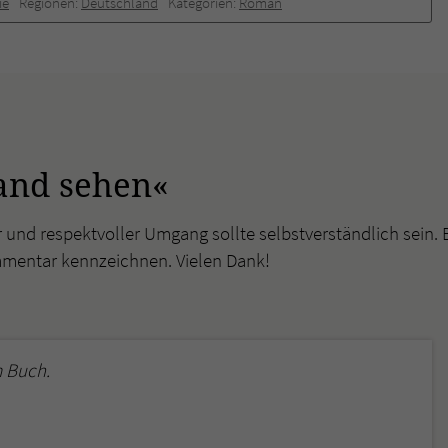
ie
Regionen:
Deutschland
Kategorien:
Roman
and sehen«
r und respektvoller Umgang sollte selbstverständlich sein. 
mmentar kennzeichnen. Vielen Dank!
 Buch.