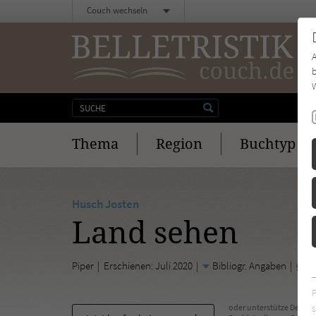
Couch wechseln
b
W
Thema
Region
Buchtyp
Husch Josten
Land sehen
Piper
Erschienen: Juli 2020
Bibliogr. Angaben
0
s
oder unterstütze Deinen