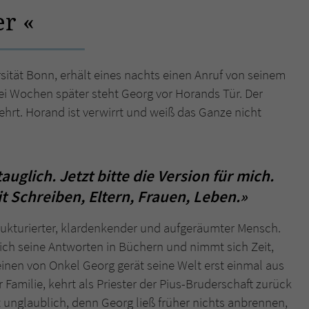
er
Name
tx_pwcomments_ahash
Anbieter
Literatur-Couch Medien GmbH & Co. KG
sität Bonn, erhält eines nachts einen Anruf von seinem
i Wochen später steht Georg vor Horands Tür. Der
Laufzeit
1 Jahr
kehrt. Horand ist verwirrt und weiß das Ganze nicht
Zweck
Cookie für Kommentare einzelner Buchtitel
uglich. Jetzt bitte die Version für mich.
Name
fe_typo_user
t Schreiben, Eltern, Frauen, Leben.»
Anbieter
Literatur-Couch Medien GmbH & Co. KG
rukturierter, klardenkender und aufgeräumter Mensch.
Laufzeit
Session
 sich seine Antworten in Büchern und nimmt sich Zeit,
nen von Onkel Georg gerät seine Welt erst einmal aus
Dieses Cookie gewährleistet die Kommunikation der
Familie, kehrt als Priester der Pius-Bruderschaft zurück
Webseite mit dem Benutzer. Es wird benötigt um z. B.
Zweck
den Sicherheitscode des Kontaktformulars zu
t unglaublich, denn Georg ließ früher nichts anbrennen,