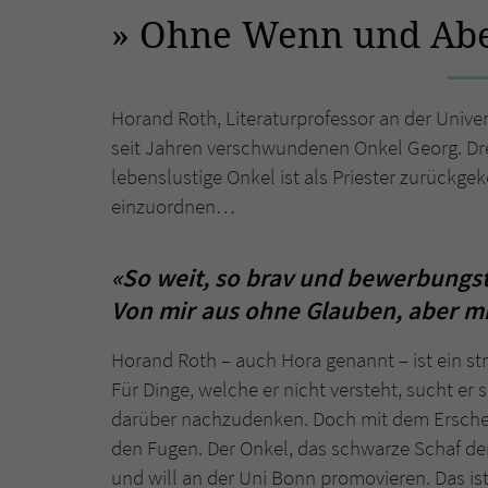
Ohne Wenn und Ab
Horand Roth, Literaturprofessor an der Univer
seit Jahren verschwundenen Onkel Georg. Dre
lebenslustige Onkel ist als Priester zurückge
einzuordnen…
«So weit, so brav und bewerbungsta
Von mir aus ohne Glauben, aber mi
Horand Roth – auch Hora genannt – ist ein st
Für Dinge, welche er nicht versteht, sucht er
darüber nachzudenken. Doch mit dem Erschei
den Fugen. Der Onkel, das schwarze Schaf der 
und will an der Uni Bonn promovieren. Das is