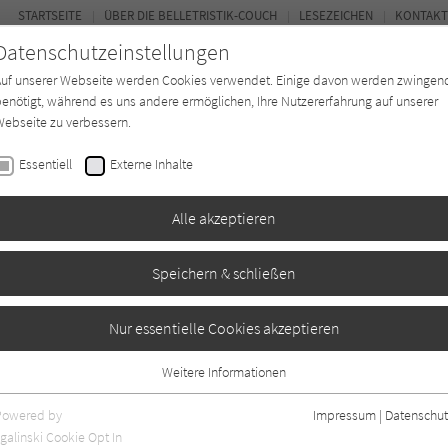
STARTSEITE
ÜBER DIE BELLETRISTIK-COUCH
LESEZEICHEN
KONTAKT
Datenschutzeinstellungen
Auf unserer Webseite werden Cookies verwendet. Einige davon werden zwingen
enötigt, während es uns andere ermöglichen, Ihre Nutzererfahrung auf unserer
ebseite zu verbessern.
FOR
Essentiell
Externe Inhalte
Autor*in
Verlage
Magazin
Ki
Alle akzeptieren
Speichern & schließen
Nur essentielle Cookies akzeptieren
Weitere Informationen
Essentiell
Essentielle Cookies werden für grundlegende Funktionen der Webseite
Powered by
Impressum
|
Datenschut
benötigt. Dadurch ist gewährleistet, dass die Webseite einwandfrei
galinski Cookie Opt In