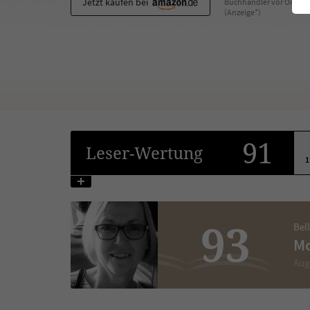
Jetzt kaufen bei
Buchhändler vor Ort
(Anzeige*)
91
Leser
-Wertung
1
93
Bel
Mo
Aug