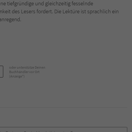
ne tiefgründige und gleichzeitig fesselnde
eit des Lesers fordert. Die Lektüre ist sprachlich ein
anregend.
oder unterstütze Deinen
Buchhändler vor Ort
(Anzeige*)