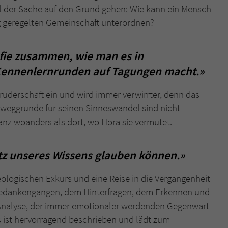
überprüfen.
ll der Sache auf den Grund gehen: Wie kann ein Mensch
ng geregelten Gemeinschaft unterordnen?
afie zusammen, wie man es in
 Kennenlernrunden auf Tagungen macht.»
Bruderschaft ein und wird immer verwirrter, denn das
Beweggründe für seinen Sinneswandel sind nicht
ganz woanders als dort, wo Hora sie vermutet.
rotz unseres Wissens glauben können.»
eologischen Exkurs und eine Reise in die Vergangenheit
n Gedankengängen, dem Hinterfragen, dem Erkennen und
Analyse, der immer emotionaler werdenden Gegenwart
s ist hervorragend beschrieben und lädt zum