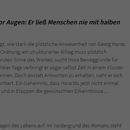
or Augen: Er ließ Menschen nie mit halben
t, wie stark die plötzliche Anwesenheit von Georg Horas
dnung, ein strukturierter Alltag muss plötzlich
rsten Sinne des Wortes) sucht Hora Beweggründe für
reier Tage verbringt er sogar selbst Zeit in einem Kloster
nnen. Doch anstatt Antworten zu erhalten, sieht er sich
ntiert. Ein Geheimnis, dass Hora bis jetzt nicht einmal
fft und in Etappen die gewünschten Erkenntnisse…
ragen des Lebens auf. Im Vordergrund des Romans steht