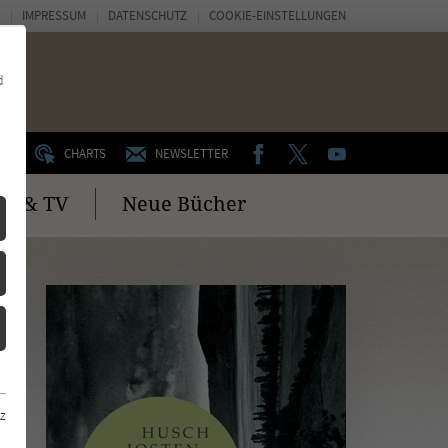
IMPRESSUM
DATENSCHUTZ
COOKIE-EINSTELLUNGEN
d
FACEBOOK
TWITTER
YOUTUBE
UM
CHARTS
NEWSLETTER
no & TV
Neue Bücher
z