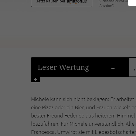
Jetzt kaufen bei
Buchhändler vor Ort
(Anzeige*)
-
Leser
-Wertung
1
Michele kann sich nicht beklagen: Er arbeitet a
eine Pizza oder ein Bier, und Frauen wickelt er
bester Freund Federico aus heiterem Himmel b
loszufahren. Für Michele unverständlich. Alle
Francesca. Umwirbt sie mit Liebesbotschafte