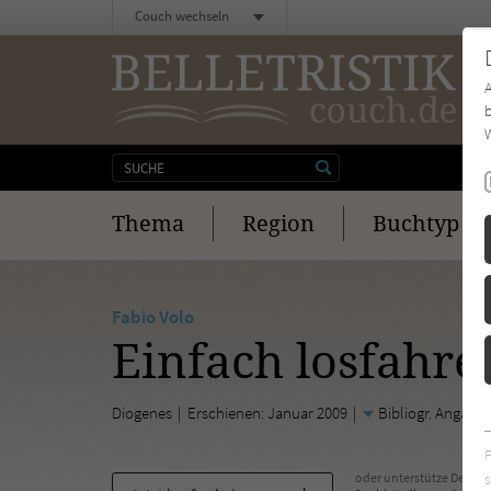
Couch wechseln
b
W
Thema
Region
Buchtyp
Fabio Volo
Einfach losfahre
Diogenes
Erschienen: Januar 2009
Bibliogr. Angabe
s
oder unterstütze Deinen