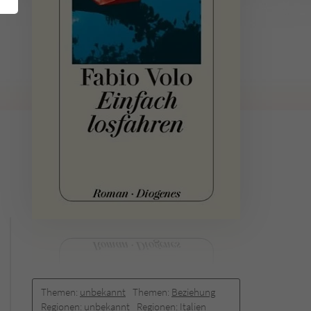
Themen:
unbekannt
Themen:
Beziehung
Regionen:
unbekannt
Regionen:
Italien