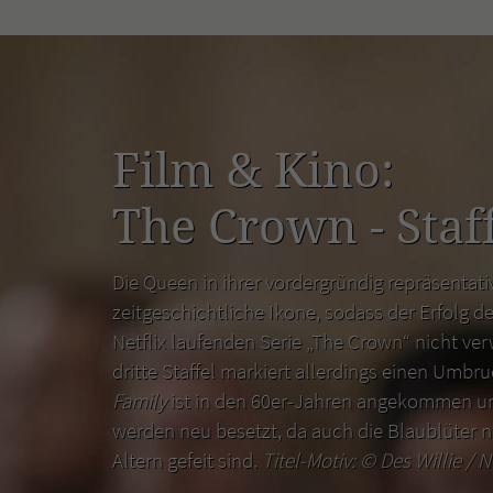
Film & Kino:
The Crown - Staff
Die Queen in ihrer vordergründig repräsentativ
zeitgeschichtliche Ikone, sodass der Erfolg de
Netflix laufenden Serie „The Crown“ nicht ver
dritte Staffel markiert allerdings einen Umbr
Family
ist in den 60er-Jahren angekommen un
werden neu besetzt, da auch die Blaublüter n
Altern gefeit sind.
Titel-Motiv: ©
Des Willie / N