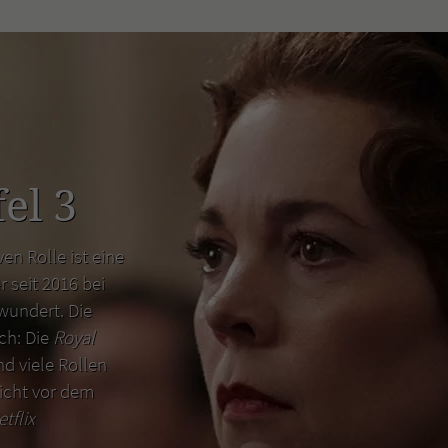
el 3
en Rolle ist eine
r seit 2016 bei
wundert. Die
uch: Die
Royal
d viele Rollen
icht vor dem
etflix