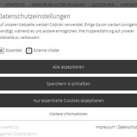
STARTSEITE
ÜBER DIE BELLETRISTIK-COUCH
LESEZEICHEN
KONTAKT
Datenschutzeinstellungen
Auf unserer Webseite werden Cookies verwendet. Einige davon werden zwingen
enötigt, während es uns andere ermöglichen, Ihre Nutzererfahrung auf unserer
ebseite zu verbessern.
FOR
Essentiell
Externe Inhalte
Autor*in
Verlage
Magazin
Ki
Alle akzeptieren
Speichern & schließen
n
Nur essentielle Cookies akzeptieren
Weitere Informationen
n
0
Essentiell
Essentielle Cookies werden für grundlegende Funktionen der Webseite
Powered by
Impressum
|
Datenschut
benötigt. Dadurch ist gewährleistet, dass die Webseite einwandfrei
galinski Cookie Opt In