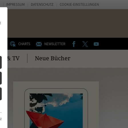
IMPRESSUM
DATENSCHUTZ
COOKIE-EINSTELLUNGEN
d
FACEBOOK
TWITTER
YOUTUBE
UM
CHARTS
NEWSLETTER
no & TV
Neue Bücher
z