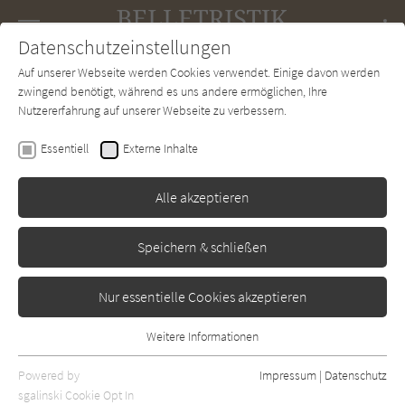
Navigation
Datenschutzeinstellungen
Couch
wechse
Auf unserer Webseite werden Cookies verwendet. Einige davon werden
Forum
Charts
Newsletter
SUCHE
zwingend benötigt, während es uns andere ermöglichen, Ihre
Nutzererfahrung auf unserer Webseite zu verbessern.
Gretchen Berg
Essentiell
Externe Inhalte
Die Telefonistin: Mrs.
Dalton hört mit
Alle akzeptieren
Diana
Erschienen: Mai 2020
Bibliogr. Angaben
0
Speichern & schließen
Nur essentielle Cookies akzeptieren
Weitere Informationen
Essentiell
Essentielle Cookies werden für grundlegende Funktionen der
Powered by
Impressum
|
Datenschutz
Webseite benötigt. Dadurch ist gewährleistet, dass die Webseite
sgalinski Cookie Opt In