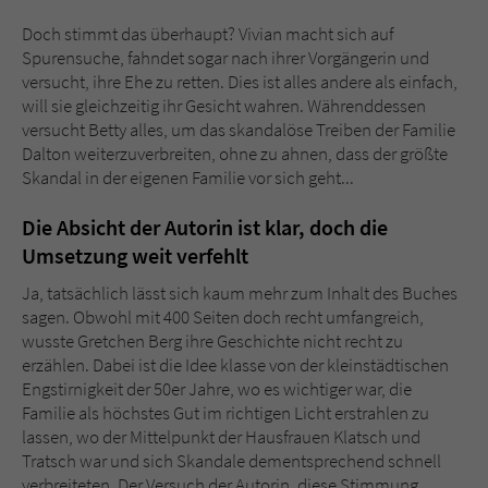
Doch stimmt das überhaupt? Vivian macht sich auf
Spurensuche, fahndet sogar nach ihrer Vorgängerin und
versucht, ihre Ehe zu retten. Dies ist alles andere als einfach,
will sie gleichzeitig ihr Gesicht wahren. Währenddessen
versucht Betty alles, um das skandalöse Treiben der Familie
Dalton weiterzuverbreiten, ohne zu ahnen, dass der größte
Skandal in der eigenen Familie vor sich geht...
Die Absicht der Autorin ist klar, doch die
Umsetzung weit verfehlt
Ja, tatsächlich lässt sich kaum mehr zum Inhalt des Buches
sagen. Obwohl mit 400 Seiten doch recht umfangreich,
wusste Gretchen Berg ihre Geschichte nicht recht zu
erzählen. Dabei ist die Idee klasse von der kleinstädtischen
Engstirnigkeit der 50er Jahre, wo es wichtiger war, die
Familie als höchstes Gut im richtigen Licht erstrahlen zu
lassen, wo der Mittelpunkt der Hausfrauen Klatsch und
Tratsch war und sich Skandale dementsprechend schnell
verbreiteten. Der Versuch der Autorin, diese Stimmung