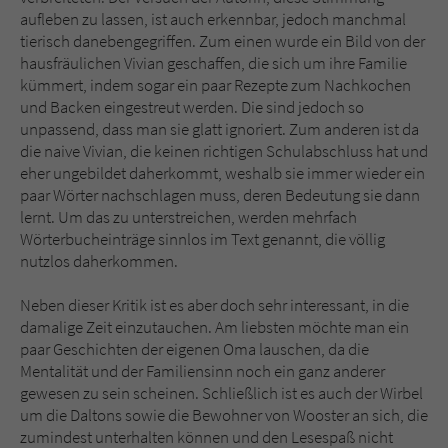
aufleben zu lassen, ist auch erkennbar, jedoch manchmal
tierisch danebengegriffen. Zum einen wurde ein Bild von der
hausfräulichen Vivian geschaffen, die sich um ihre Familie
kümmert, indem sogar ein paar Rezepte zum Nachkochen
und Backen eingestreut werden. Die sind jedoch so
unpassend, dass man sie glatt ignoriert. Zum anderen ist da
die naive Vivian, die keinen richtigen Schulabschluss hat und
eher ungebildet daherkommt, weshalb sie immer wieder ein
paar Wörter nachschlagen muss, deren Bedeutung sie dann
lernt. Um das zu unterstreichen, werden mehrfach
Wörterbucheinträge sinnlos im Text genannt, die völlig
nutzlos daherkommen.
Neben dieser Kritik ist es aber doch sehr interessant, in die
damalige Zeit einzutauchen. Am liebsten möchte man ein
paar Geschichten der eigenen Oma lauschen, da die
Mentalität und der Familiensinn noch ein ganz anderer
gewesen zu sein scheinen. Schließlich ist es auch der Wirbel
um die Daltons sowie die Bewohner von Wooster an sich, die
zumindest unterhalten können und den Lesespaß nicht