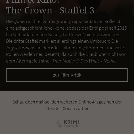
The Crown - Staffel 3
Die Queen in ihrer vordergründig repräsentativen Rolle ist
eine zeitgeschichtliche Ikone, sodass der Erfolg der seit 2016
bei Netflix laufenden Serie „The Crown“ nicht verwundert.
Die dritte Staffel markiert allerdings einen Umbruch: Die
Royal Family
ist in den 60er-Jahren angekommen und viele
Rollen werden neu besetzt, da auch die Blaublüter nicht vor
dem Altern gefeit sind.
Titel-Motiv: ©
Des Willie / Netflix
zur Film-Kritik
Schau doch mal bei den weiteren Online-Magazinen der
Literatur-Couch vorbei: