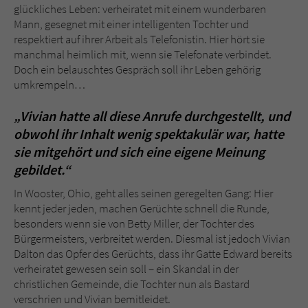
Sicherheitscode des Kontaktformulars zu
glückliches Leben: verheiratet mit einem wunderbaren
überprüfen.
Mann, gesegnet mit einer intelligenten Tochter und
respektiert auf ihrer Arbeit als Telefonistin. Hier hört sie
manchmal heimlich mit, wenn sie Telefonate verbindet.
Doch ein belauschtes Gespräch soll ihr Leben gehörig
umkrempeln…
„Vivian hatte all diese Anrufe durchgestellt, und
obwohl ihr Inhalt wenig spektakulär war, hatte
sie mitgehört und sich eine eigene Meinung
gebildet.“
In Wooster, Ohio, geht alles seinen geregelten Gang: Hier
kennt jeder jeden, machen Gerüchte schnell die Runde,
besonders wenn sie von Betty Miller, der Tochter des
Bürgermeisters, verbreitet werden. Diesmal ist jedoch Vivian
Dalton das Opfer des Gerüchts, dass ihr Gatte Edward bereits
verheiratet gewesen sein soll – ein Skandal in der
christlichen Gemeinde, die Tochter nun als Bastard
verschrien und Vivian bemitleidet.