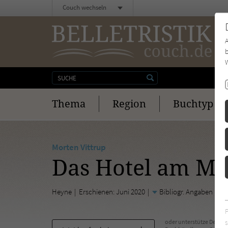
Couch wechseln
b
W
Thema
Region
Buchtyp
Morten Vittrup
Das Hotel am Me
Heyne
Erschienen: Juni 2020
Bibliogr. Angaben
s
oder unterstütze Deinen