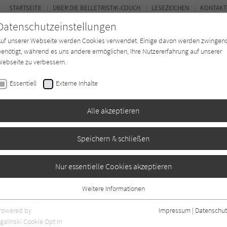
STARTSEITE
ÜBER DIE BELLETRISTIK-COUCH
LESEZEICHEN
KONTAKT
Datenschutzeinstellungen
Auf unserer Webseite werden Cookies verwendet. Einige davon werden zwingen
enötigt, während es uns andere ermöglichen, Ihre Nutzererfahrung auf unserer
ebseite zu verbessern.
FOR
Essentiell
Externe Inhalte
Autor*in
Verlage
Magazin
Ki
Alle akzeptieren
Speichern & schließen
er
Nur essentielle Cookies akzeptieren
Weitere Informationen
0
Essentiell
Essentielle Cookies werden für grundlegende Funktionen der Webseite
Powered by
Impressum
|
Datenschut
benötigt. Dadurch ist gewährleistet, dass die Webseite einwandfrei
galinski Cookie Opt In