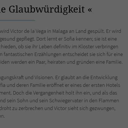
die Glaubwürdigkeit
Name
tx_pwcomments_ahash
Anbieter
Literatur-Couch Medien GmbH & Co. KG
ird Victor de la Vega in Malaga an Land gespült. Er wird
sund gepflegt. Dort lernt er Sofia kennen; sie ist eine
Laufzeit
1 Jahr
ieden, ob sie ihr Leben definitiv im Kloster verbringen
Zweck
Cookie für Kommentare einzelner Buchtitel
n fantastischen Erzählungen entscheidet sie sich für eine
iden werden ein Paar, heiraten und gründen eine Familie.
Name
fe_typo_user
ugungskraft und Visionen. Er glaubt an die Entwicklung
a und deren Familie eröffnet er eines der ersten Hotels
Anbieter
Literatur-Couch Medien GmbH & Co. KG
lement. Doch die Vergangenheit holt ihn ein, und als das
Laufzeit
Session
 und sein Sohn und sein Schwiegervater in den Flammen
droht zu zerbrechen und Victor sieht sich gezwungen,
Dieses Cookie gewährleistet die Kommunikation der
en.
Webseite mit dem Benutzer. Es wird benötigt um z. B.
Zweck
den Sicherheitscode des Kontaktformulars zu