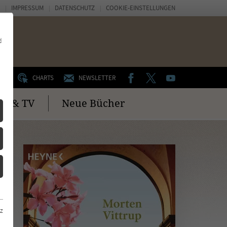
IMPRESSUM
DATENSCHUTZ
COOKIE-EINSTELLUNGEN
d
FACEBOOK
TWITTER
YOUTUBE
UM
CHARTS
NEWSLETTER
no & TV
Neue Bücher
z