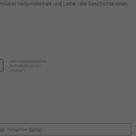
amiliärer Verbundenheit und Liebe - die Geschichte eines
oder unterstütze Deinen
Buchhändler vor Ort
(Anzeige*)
gal
Kategorien:
Roman