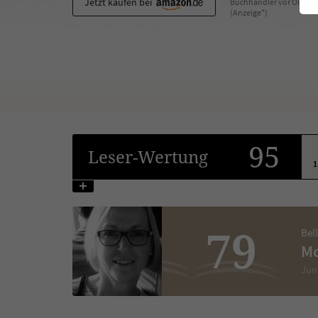
Jetzt kaufen bei
Buchhändler vor Ort
(Anzeige*)
95
Leser
-Wertung
1
79
Bel
Mo
Jun